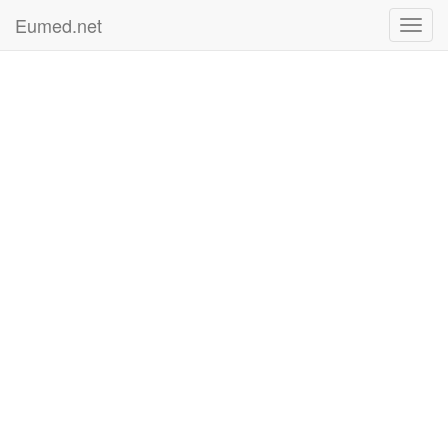
Eumed.net
Toggl
navig