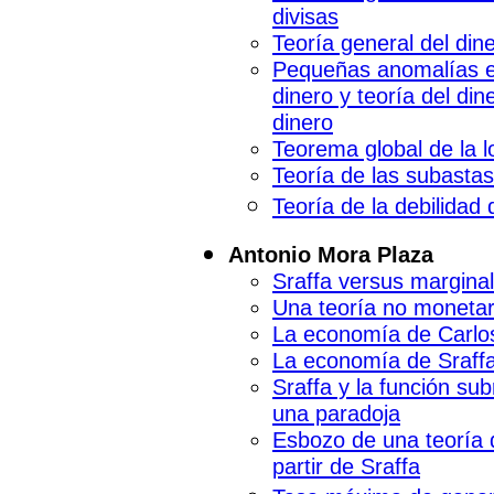
divisas
Teoría general del din
Pequeñas anomalías en 
dinero y teoría del din
dinero
Teorema global de la l
Teoría de las subasta
Teoría de la debilidad
Antonio Mora Plaza
Sraffa versus margina
Una teoría no monetari
La economía de Carlo
La economía de Sraffa 
Sraffa y la función s
una paradoja
Esbozo de una teoría 
partir de Sraffa