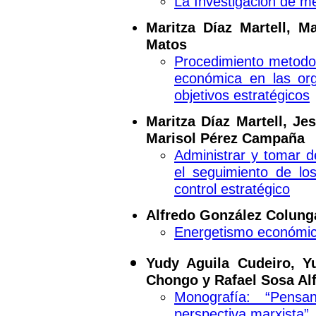
La Investigación de m
Maritza Díaz Martell, 
Matos
Procedimiento metodoló
económica en las org
objetivos estratégicos
Maritza Díaz Martell, J
Marisol Pérez Campaña
Administrar y tomar d
el seguimiento de los
control estratégico
Alfredo González Colung
Energetismo económico
Yudy Aguila Cudeiro, Y
Chongo y Rafael Sosa Al
Monografía: “Pen
perspectiva marxista”