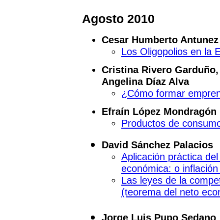
Agosto 2010
Cesar Humberto Antunez 
Los Oligopolios en la
Cristina Rivero Garduño,
Angelina Díaz Alva
¿Cómo formar empre
Efraín López Mondragón
Productos de consumo
David Sánchez Palacios
Aplicación práctica del
económica: o inflación
Las leyes de la compet
(teorema del neto eco
Jorge Luis Pupo Sedano