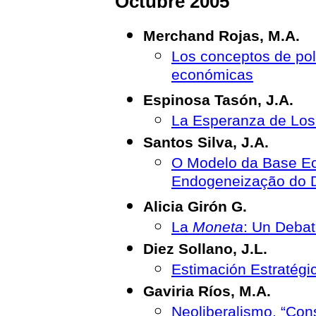
Octubre 2005
Merchand Rojas, M.A.
Los conceptos de polí
económicas
Espinosa Tasón, J.A.
La Esperanza de Los 
Santos Silva, J.A.
O Modelo da Base Ec
Endogeneização do D
Alicia Girón G.
La
Moneta
: Un Deba
Diez Sollano, J.L.
Estimación Estratégi
Gaviria Ríos, M.A.
Neoliberalismo, “Co