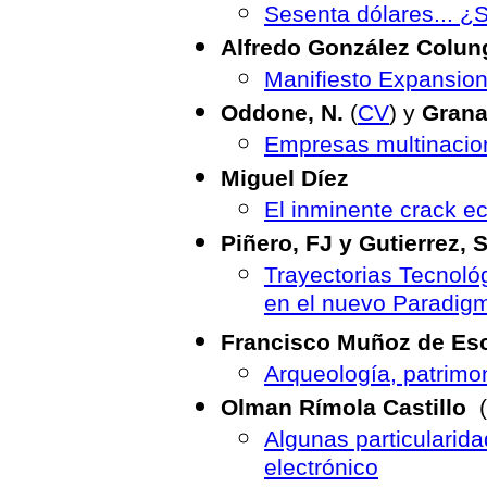
Sesenta dólares... ¿
Alfredo González Colu
Manifiesto Expansioni
Oddone, N.
(
CV
) y
Grana
Empresas multinaciona
Miguel Díez
El inminente crack 
Piñero, FJ y Gutierrez, 
Trayectorias Tecnológ
en el nuevo Paradig
Francisco Muñoz de Es
Arqueología, patrimon
Olman Rímola Castillo
(
Algunas particularida
electrónico