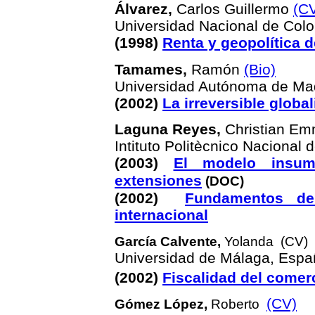
Álvarez,
Carlos Guillermo
(C
Universidad Nacional de Col
(1998)
Renta y geopolítica d
Tamames,
Ramón
(Bio)
Universidad Autónoma de Ma
(2002)
La irreversible globa
Laguna Reyes,
Christian E
Intituto Politècnico Nacional
(2003)
El modelo insumo
extensiones
(
DOC)
(2002)
Fundamentos de 
internacional
García Calvente,
Yolanda
(CV)
Universidad de Málaga, Espa
(2002)
Fiscalidad del comer
(CV)
Gómez López,
Roberto