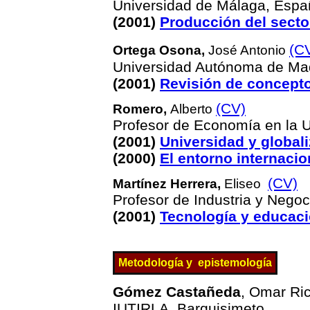
Universidad de Málaga, Espa
(2001)
Producción del secto
(C
Ortega Osona,
José Antonio
Universidad Autónoma de Ma
(2001)
Revisión de concept
(CV)
Romero,
Alberto
Profesor de Economía en la U
(2001)
Universidad y global
(2000)
El entorno internacio
(CV)
Martínez Herrera,
Eliseo
Profesor de Industria y Nego
(2001)
Tecnología y educaci
Metodología y
epistemología
Gómez Castañeda
, Omar Ric
IUTIRLA, Barquisimeto