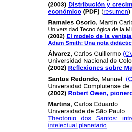
(2003)
Distribución y crecim
económico
(PDF)
(
resumen
)
Ramales Osorio,
Martín Carl
Universidad Tecnológica de la M
(2002)
El modelo de la ventaja
Adam Smith: Una nota didácti
Álvarez,
Carlos Guillermo
(C
Universidad Nacional de Col
(2002)
Reflexiones sobre Ma
Santos Redondo,
Manuel
(
Universidad Complutense de
(2002)
Robert Owen, pioner
Martins
,
Carlos Eduardo
Universidade de São Paulo
Theotonio dos Santos: in
intelectual planetario
.