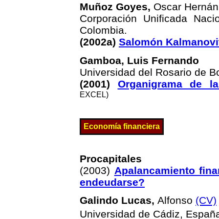
Muñoz Goyes,
Oscar Hernán
Corporación Unificada Naci
Colombia.
(2002a)
Salomón Kalmanovit
Gamboa, Luis Fernando
Universidad del Rosario de 
(2001)
Organigrama de la
EXCEL)
Economía
financiera
Procapitales
(
2003
)
Apalancamiento fina
endeudarse?
Galindo Lucas,
Alfonso
(CV)
Universidad de Cádiz, Españ