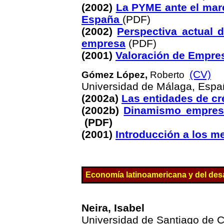
(200
2)
La PYME ante el marco
España
(PDF)
(2002)
Perspectiva actual d
empresa
(PDF)
(2001)
Valoración de Empre
(CV)
Gómez López,
Roberto
Universidad de Málaga, Espa
(2002a)
Las entidades de cr
(2002b)
Dinamismo empresa
(PDF)
(2001)
Introducción a los m
Economía
latinoamericana
y del des
Neira, Isabel
Universidad de Santiago de 