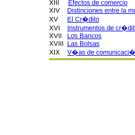
XIII
Efectos de comercio
XIV
Distinciones entre la 
XV
El Cr�dito
XVI
Instrumentos de cr�di
XVII
Los Bancos
XVIII
Las Bolsas
XIX
V�as de comunicaci�n