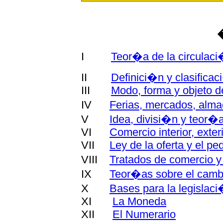
I
Teor�a de la circulaci
II
Definici�n y clasifica
III
Modo, forma y objeto d
IV
Ferias, mercados, alma
V
Idea, divisi�n y teor�
VI
Comercio interior, exteri
VII
Ley de la oferta y el 
VIII
Tratados de comercio 
IX
Teor�as sobre el camb
X
Bases para la legislaci
XI
La Moneda
XII
El Numerario