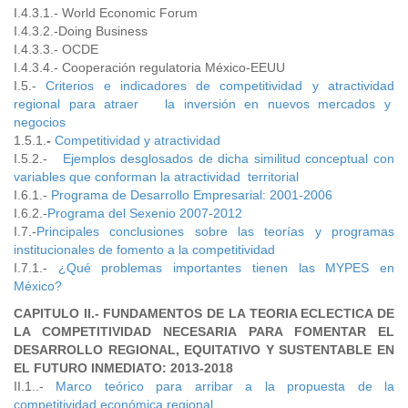
I.4.3.1.- World Economic Forum
I.4.3.2.-Doing Business
I.4.3.3.- OCDE
I.4.3.4.- Cooperación regulatoria México-EEUU
I.5.-
Criterios e indicadores de competitividad y atractividad
regional para atraer la inversión en nuevos mercados y
negocios
1.5.1.
-
Competitividad y atractividad
I.5.2.-
Ejemplos desglosados de dicha similitud conceptual con
variables que conforman la atractividad territorial
I.6.1.-
Programa de Desarrollo Empresarial: 2001-2006
I.6.2.-
Programa del Sexenio 2007-2012
I.7.-
Principales conclusiones sobre las teorías y programas
institucionales de fomento a la competitividad
I.7.1.-
¿Qué problemas importantes tienen las MYPES en
México?
CAPITULO II.- FUNDAMENTOS DE LA TEORIA ECLECTICA DE
LA COMPETITIVIDAD NECESARIA PARA FOMENTAR EL
DESARROLLO REGIONAL, EQUITATIVO Y SUSTENTABLE EN
EL FUTURO INMEDIATO: 2013-2018
II.1..-
Marco teórico para arribar a la propuesta de la
competitividad económica regional