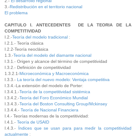
2.-
El desarrollo regional
3.-
Redistribución en el territorio nacional
El problema
CAPITULO I. ANTECEDENTES DE LA TEORIA DE LA
COMPETITIVIDAD
I.2.-
Teoría del modelo tradicional
:
I.2.1.- Teoría clásica
I.2.2-Teoría neoclásica
1.3.-
Teoría del modelo del diamante nacional
I.3.1.- Origen y alcance del término de competitividad
I.3.2.- Definición de competitividad
1.3.2.1-
Microeconómica y Macroeconómica
I.3.3.-
La teoría del nuevo modelo: Ventaja competitiva
I.3.4.-La extensión del modelo de Porter:
I.3.4.1.-
Teoría de la competitividad sistémica
I.3.4.2.-
Teoría del Foro Económico Mundial
I.3.4.3.-
Teoría del Boston Consulting Group/Mckinsey
I.3.4.4.-
Teoría de Nacional Financiera
I.4.- Teorías modernas de la competitividad:
I.4.1.-
Teoría de USAID
I.4.3.-
Índices que se usan para para medir la competitividad
actualmente
: