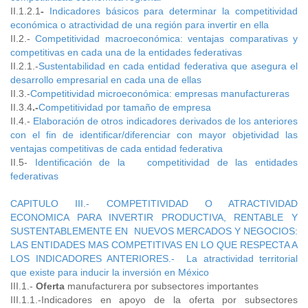
II.1.2.1
-
Indicadores básicos para determinar la competitividad
económica o atractividad de una región para invertir en ella
II.2.-
Competitividad macroeconómica: ventajas comparativas y
competitivas en cada una de la entidades federativas
II.2.1.-
Sustentabilidad en cada entidad federativa que asegura el
desarrollo empresarial en cada una de ellas
II.3.-
Competitividad microeconómica: empresas manufactureras
II.3.4
.-
Competitividad por tamaño de empresa
II.4.-
Elaboración de otros indicadores derivados de los anteriores
con el fin de identificar/diferenciar con mayor objetividad las
ventajas competitivas de cada entidad federativa
II.5-
Identificación de la competitividad
de las entidades
federativas
CAPITULO III.- COMPETITIVIDAD O ATRACTIVIDAD
ECONOMICA PARA INVERTIR PRODUCTIVA, RENTABLE Y
SUSTENTABLEMENTE EN NUEVOS MERCADOS Y NEGOCIOS:
LAS ENTIDADES MAS COMPETITIVAS EN LO QUE RESPECTA A
LOS INDICADORES ANTERIORES.- La atractividad territorial
que existe para inducir la inversión en México
III.1.-
Oferta
manufacturera por subsectores importantes
III.1.1.-Indicadores en apoyo de la oferta por subsectores