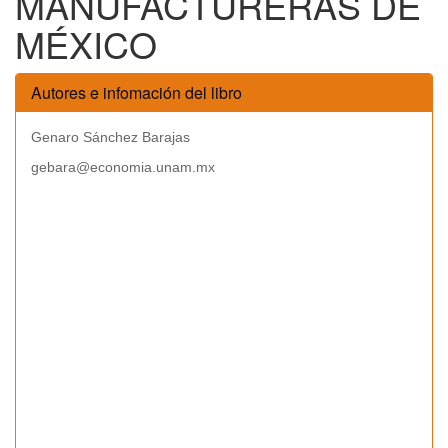
MANUFACTURERAS DE
MÉXICO
Autores e infomación del libro
Genaro Sánchez Barajas
gebara@economia.unam.mx