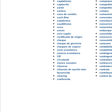
capitalismo
competen
captación
competiti
cártel
competiti
cartera
compra
casa de cambio
comunis
cash flow
concentra
cataláctica
conciliaci
caudillismo
concurren
ceca
conocimie
censo
embarque
cero cupón
consolida
certificado de origen
consorcio
cheque
consumid
cheque de gerencia
consumo
cheques de viajero
contabilid
ciclo económico
contabilid
ciencia económica
contingen
CIF
contingen
circulante
contraban
clases sociales
contracci
clásicos
contrataci
cláusula de nación más
contrato
favorecida
contribuy
clearing
control d
coeficiente