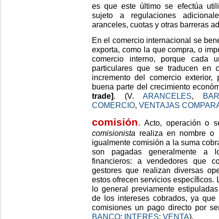
es que este último se efectúa uti
sujeto a regulaciones adiciona
aranceles, cuotas y otras barreras a
En el comercio internacional se bene
exporta, como la que compra, o impor
comercio interno, porque cada u
particulares que se traducen en c
incremento del comercio exterior, 
buena parte del crecimiento econ
trade]
. (V.
ARANCELES
,
BA
COMERCIO
,
VENTAJAS COMPARA
comisión
.
Acto, operación o s
comisionista
realiza en nombre o 
igualmente comisión a la suma cobra
son pagadas generalmente a los
financieros: a vendedores que co
gestores que realizan diversas op
estos ofrecen servicios específicos.
lo general previamente estipuladas
de los intereses cobrados, ya que 
comisiones un pago directo por se
BANCO
;
INTERES
;
VENTA
).