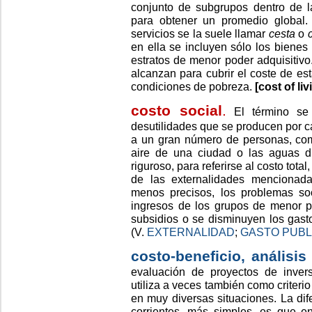
conjunto de subgrupos dentro de 
para obtener un promedio global.
servicios se la suele llamar
cesta
o
en ella se incluyen sólo los biene
estratos de menor poder adquisitivo
alcanzan para cubrir el coste de es
condiciones de pobreza.
[cost of liv
costo social
.
El término se 
desutilidades que se producen por c
a un gran número de personas, com
aire de una ciudad o las aguas d
riguroso, para referirse al costo tota
de las externalidades mencionada
menos precisos, los problemas so
ingresos de los grupos de menor po
subsidios o se disminuyen los gast
(V.
EXTERNALIDAD
;
GASTO PUBL
costo-beneficio, análisis
evaluación de proyectos de invers
utiliza a veces también como criterio
en muy diversas situaciones. La dife
corrientes, más simples, es que en