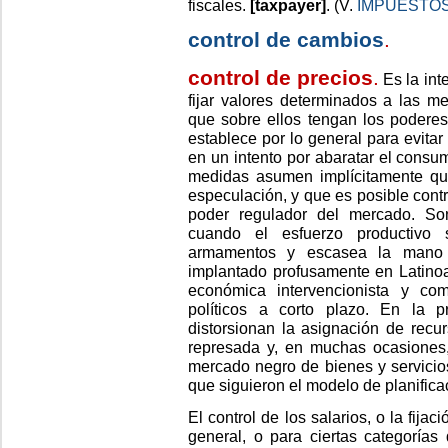
fiscales.
[taxpayer]
. (V.
IMPUESTO
control de cambios
.
control de precios
.
Es la int
fijar valores determinados a las m
que sobre ellos tengan los poderes 
establece por lo general para evitar l
en un intento por abaratar el consu
medidas asumen implícitamente que
especulación, y que es posible contro
poder regulador del mercado. So
cuando el esfuerzo productivo
armamentos y escasea la mano 
implantado profusamente en Latinoa
económica intervencionista y co
políticos a corto plazo. En la pr
distorsionan la asignación de recu
represada y, en muchas ocasiones,
mercado negro de bienes y servicios
que siguieron el modelo de planificac
El control de los salarios, o la fija
general, o para ciertas categorías