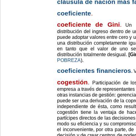
cláusula de nación más f
coeficiente
.
coeficiente de Gini
.
Un ín
distribución del ingreso dentro de u
puede adoptar valores entre cero y u
una distribución completamente igua
en tanto que el valor de uno se
distribución totalmente desigual.
[Gi
POBREZA
).
coeficientes financieros
.
V
cogestión
.
Participación de lo
empresa a través de representantes 
otras instancias de gestión: gerenci
puede ser una derivación de la cop
independiente de ésta, como resul
cogestión tiene la ventaja de hac
partícipes directos de las decisione
modo su eficiencia y su compromiso
el inconveniente, por otra parte, d
decisión y de crear centros de poder