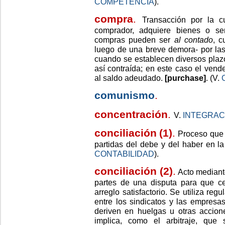
COMPETENCIA
).
compra
.
Transacción por la cu
comprador, adquiere bienes o se
compras pueden ser
al contado
, 
luego de una breve demora- por las
cuando se establecen diversos plaz
así contraída; en este caso el vende
al saldo adeudado.
[purchase]
. (V.
comunismo
.
concentración
.
V.
INTEGRAC
conciliación
(1)
.
Proceso que t
partidas del debe y del haber en la 
CONTABILIDAD
).
conciliación (2)
.
Acto mediante
partes de una disputa para que c
arreglo satisfactorio. Se utiliza reg
entre los sindicatos y las empresa
deriven en huelgas u otras accione
implica, como el arbitraje, que