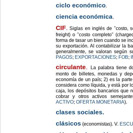
ciclo económico
.
ciencia económica
.
CIF
.
Siglas en inglés de "costo, s
freight) o "costo completo" (charge
forma de tasar un bien cuando se in
su exportación. Al contabilizar la b
generalmente, se valoran según s
PAGOS
;
EXPORTACIONES
;
FOB
;
circulante
.
La palabra tiene d
monto de billetes, monedas y depó
economía de un país; 2) es la part
considera como líquida, y está por lo
caja, los depósitos bancarios que n
cobrar y otros activos semejant
ACTIVO
;
OFERTA MONETARIA
).
clases sociales.
clásicos
(economistas). V.
ESCU