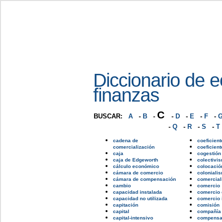
Diccionario de 
finanzas
C
BUSCAR:
A
-
B
-
-
D
-
E
-
F
-
-
Q
-
R
-
S
-
T
cadena de
coeficient
comercialización
coeficient
caja
cogestión
caja de Edgeworth
colectivi
cálculo económico
colocació
cámara de comercio
coloniali
cámara de compensación
comercial
cambio
comercio
capacidad instalada
comercio 
capacidad no utilizada
comercio 
capitación
comisión
capital
compañía
capital-intensivo
compensa