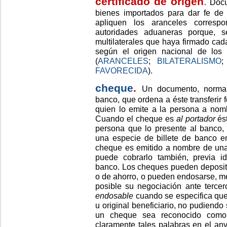
certificado de origen
.
Docu
bienes importados para dar fe de 
apliquen los aranceles correspo
autoridades aduaneras porque, s
multilaterales que haya firmado cad
según el origen nacional de los
(
ARANCELES
;
BILATERALISMO
FAVORECIDA
).
cheque
.
Un documento, normal
banco, que ordena a éste transferir 
quien lo emite a la persona a nom
Cuando el cheque es
al portador
és
persona que lo presente al banco,
una especie de billete de banco em
cheque es emitido a nombre de una
puede cobrarlo también, previa ide
banco. Los cheques pueden deposita
o de ahorro, o pueden endosarse, me
posible su negociación ante terc
endosable
cuando se especifica que 
u original beneficiario, no pudiendo 
un cheque sea reconocido como 
claramente tales palabras en el an