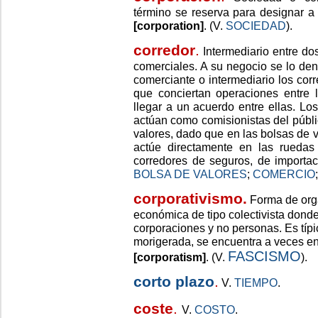
término se reserva para designar a
[corporation]
. (V.
SOCIEDAD
).
corredor
.
Intermediario entre do
comerciales. A su negocio se lo d
comerciante o intermediario los cor
que conciertan operaciones entre l
llegar a un acuerdo entre ellas. Lo
actúan como comisionistas del públ
valores, dado que en las bolsas de v
actúe directamente en las ruedas
corredores de seguros, de importac
BOLSA DE VALORES
;
COMERCIO
corporativismo
.
Forma de orga
económica de tipo colectivista dond
corporaciones y no personas. Es típ
morigerada, se encuentra a veces en 
FASCISMO
[corporatism]
. (V.
).
corto plazo
.
V.
TIEMPO
.
coste
.
V.
COSTO
.