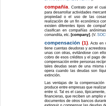
compañía
.
Contrato por el cua
para desarrollar actividades mercan
propiedad o el uso de las cosas
realización de un fin económico co
existen diferentes tipos de compa
clasifican en compañías anónimas,
comandita, etc.
[company]
. (V.
SOC
compensación
(1)
.
Acto en 
tiene cuentas deudoras y acreedor
unas con otras, evitándose con ello
cobro de esos créditos y el pago d
compensación entre personas recíp
tales deudas sean de una misma na
opera cuando las deudas son líquid
extinción.
Las ventajas de la compensación 
produce entre empresas que realiza
entre sí. Tal es el caso, típicamente
financieras, que reciben un amplio
documentos de otros bancos durante
extinguir o compensar las deudas d