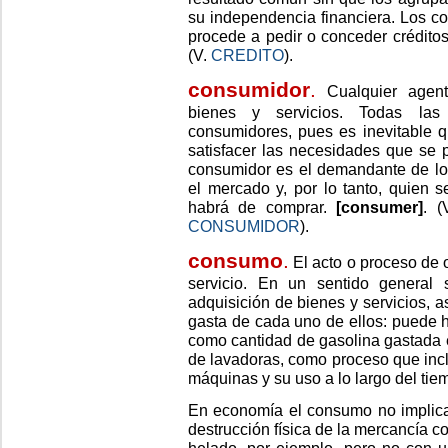
su independencia financiera. Los c
procede a pedir o conceder crédito
(V.
CREDITO
).
consumidor
.
Cualquier agen
bienes y servicios. Todas las
consumidores, pues es inevitable qu
satisfacer las necesidades que se p
consumidor es el demandante de los
el mercado y, por lo tanto, quien 
habrá de comprar.
[consumer]
. 
CONSUMIDOR
).
consumo
.
El acto o proceso de 
servicio. En un sentido general 
adquisición de bienes y servicios, 
gasta de cada uno de ellos: puede 
como cantidad de gasolina gastada 
de lavadoras, como proceso que incl
máquinas y su uso a lo largo del tie
En economía el consumo no implica
destrucción física de la mercancía c
helado, por ejemplo, pero no con 