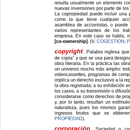
resulta usualmente un elemento conf
nuevas inversiones por parte de los
La copropiedad puede incluir una p
como la que tiene cualquier acci
asamblea de accionistas, o puede 
varios representantes de los tra
empresa. En este caso se habla, m
[co-ownership]
. (V.
COGESTION
;
P
copyright
.
Palabra inglesa que
de copia" y que se usa para design
obra literaria. En la práctica las ob
un universo mucho más amplio: toda 
videocassettes, programas de comput
implica un derecho exclusivo a la re
la obra registrada; a su exhibición 
los casos, a su transmisión o difusi
considerarse como derechos de propi
y, por lo tanto, resultan un estímu
naturaleza, pues los mismos garan
ingresos brutos que se obtien
PROPIEDAD
).
corporación
.
Sociedad o com