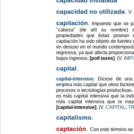
capacidad instalada
capacidad no utilizada
.
V.
capitación
.
Impuesto que se pa
"cabeza" (de allí su nombre) s
propiedades que éstas posean o
capitación ha sido objeto de fuertes c
en desuso en el mundo contemporán
regresiva, ya que afecta proporcio
bajos ingresos.
[poll taxes]
. (V.
IMP
capital
.
capital-intensivo
.
Dícese de una 
emplea más capital que otros factore
procesos o tecnologías productivas. 
es más capital intensiva que la ind
más capital intensiva que la may
[capital-intensive]
. (V.
CAPITAL
;
TR
capitalismo
.
captación
.
Con este término se 