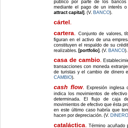
público por parte de los bancos u
mediante el pago de un interés o 
attract capital]
. (V.
BANCO
).
cártel
.
cartera
.
Conjunto de valores, tí
figuran en el activo de una empres
constituyen el respaldo de su crédi
realizables.
[portfolio]
. (V.
BANCO
).
casa de cambio
.
Establecimie
transacciones con moneda extranjer
de turistas y el cambio de dinero 
CAMBIO
).
cash flow
.
Expresión inglesa
indica los movimientos de efectiv
determinada. El flujo de caja d
movimientos de efectivo que ésta pr
en este último caso habría que to
hacen por depreciación. (V.
DINER
cataláctica
.
Término acuñado p