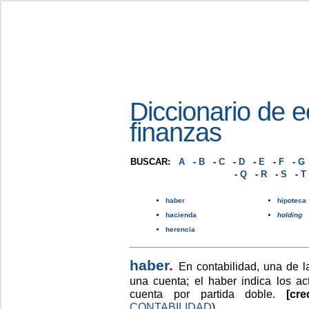
Diccionario de 
finanzas
BUSCAR:
A
-
B
-
C
-
D
-
E
-
F
-
G
-
Q
-
R
-
S
-
T
haber
hipoteca
hacienda
holding
herencia
haber
.
En contabilidad, una de l
una cuenta; el haber indica los ac
cuenta por partida doble.
[cr
CONTABILIDAD
).