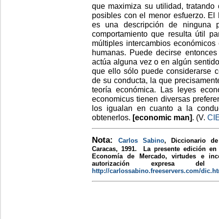
que maximiza su utilidad, tratando
posibles con el menor esfuerzo. E
es una descripción de ninguna 
comportamiento que resulta útil p
múltiples intercambios económicos 
humanas. Puede decirse entonces q
actúa alguna vez o en algún senti
que ello sólo puede considerarse 
de su conducta, la que precisamente
teoría económica. Las leyes eco
economicus tienen diversas preferen
los igualan en cuanto a la condu
obtenerlos.
[economic man]
. (V.
CI
Nota:
Carlos Sabino
, Diccionario 
Caracas, 1991. La presente edición en I
Economía de Mercado, virtudes e inco
autorización expresa 
http://carlossabino.freeservers.com/dic.h