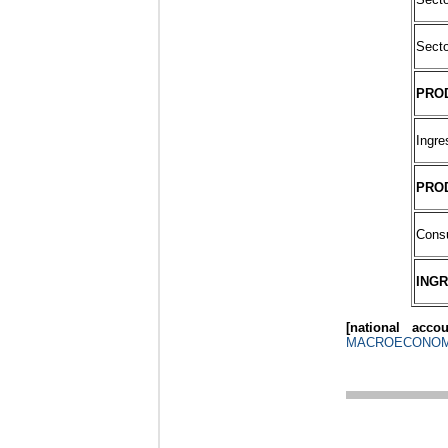
Secto
PRO
Ingre
PRO
Consu
ING
[national accou
MACROECONOM