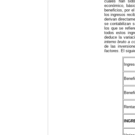
cuáles han sido
económico, básic
beneficios, por e
los ingresos reci
derivan directame
se contabilizan 
los que se refie
todos estos ingr
deduce la variac
interno bruto a c
de las inversion
factores
. El sigui
Ingres
Benefi
Benefi
Renta
INGR