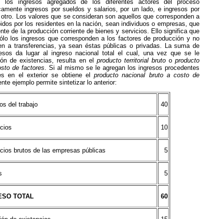
 los ingresos agregados de los diferentes actores del proceso
amente ingresos por sueldos y salarios, por un lado, e ingresos por
l otro. Los valores que se consideran son aquellos que corresponden a
bidos por los residentes en la nación, sean individuos o empresas, que
nte de la producción corriente de bienes y servicios. Ello significa que
sólo los ingresos que corresponden a los factores de producción y no
ren a transferencias, ya sean éstas públicas o privadas. La suma de
esos da lugar al ingreso nacional total el cual, una vez que se le
ión de existencias, resulta en el
producto territorial bruto
o
producto
osto de factores
. Si al mismo se le agregan los ingresos procedentes
es en el exterior se obtiene el
producto nacional bruto a costo de
ente ejemplo permite sintetizar lo anterior:
os del trabajo
40
cios
10
cios brutos de las empresas públicas
5
s
5
ESO TOTAL
60