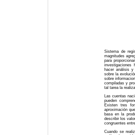
Sistema de regis
magnitudes agreg
para proporciona
investigaciones 
hacer análisis y
sobre la evoluci
sobre informacio
compiladas y pro
tal tarea la reali
Las cuentas naci
pueden compren
Existen tres f
aproximación que 
basa en la prod
describir los val
congruentes entre
Cuando se realiz