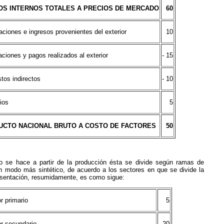
OS INTERNOS TOTALES A PRECIOS DE MERCADO
60
aciones e ingresos provenientes del exterior
10
aciones y pagos realizados al exterior
- 15
tos indirectos
- 10
ios
5
UCTO NACIONAL BRUTO A COSTO DE FACTORES
50
o se hace a partir de la producción ésta se divide según ramas de
un modo más sintético, de acuerdo a los sectores en que se divide la
sentación, resumidamente, es como sigue:
r primario
5
r secundario
20