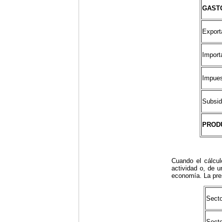
GAST
Export
Import
Impues
Subsid
PROD
Cuando el cálcul
actividad o, de 
economía. La pre
Secto
Secto