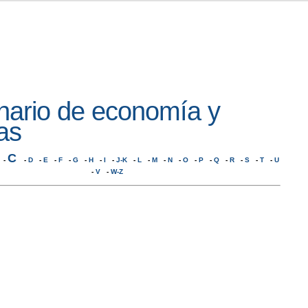
nario de economía y
as
C
-
-
D
-
E
-
F
-
G
-
H
-
I
-
J-K
-
L
-
M
-
N
-
O
-
P
-
Q
-
R
-
S
-
T
-
U
-
V
-
W-Z