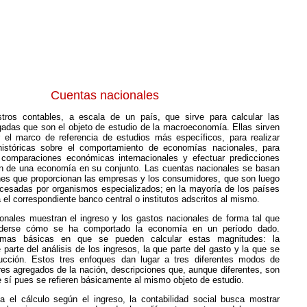
C
uentas nacionales
tros contables, a escala de un país, que sirve para calcular las
adas que son el objeto de estudio de la macroeconomía. Ellas sirven
r el marco de referencia de estudios más específicos,
para realizar
históricas sobre el comportamiento de economías nacionales, para
 comparaciones económicas internacionales y efectuar predicciones
ón de una economía en su conjunto. Las cuentas nacionales se basan
nes que proporcionan las empresas y los consumidores, que son luego
cesadas por organismos especializados; en la mayoría de los países
za el correspondiente banco central o institutos adscritos al mismo.
onales muestran el ingreso y los gastos nacionales de forma tal que
derse cómo se ha comportado la economía en un período dado.
ormas básicas en que se pueden calcular estas magnitudes: la
parte del análisis de los ingresos, la que parte del gasto y la que se
ucción. Estos tres enfoques dan lugar a tres diferentes modos de
ores agregados de la nación, descripciones que, aunque diferentes, son
 sí pues se refieren básicamente al mismo objeto de estudio.
a el cálculo según el ingreso, la contabilidad social busca mostrar