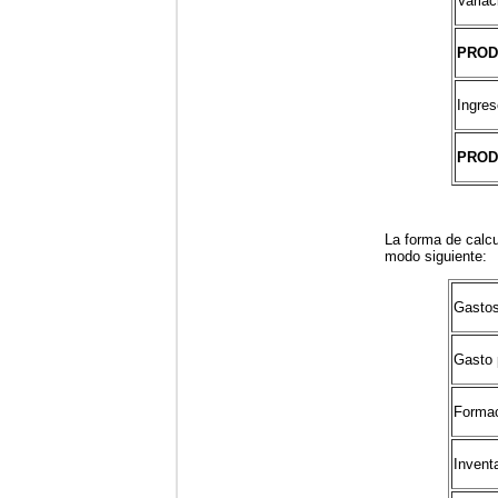
Variac
PROD
Ingres
PROD
La forma de calcu
modo siguiente:
Gastos
Gasto 
Formaci
Invent