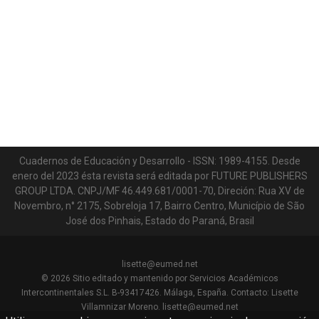
Cuadernos de Educación y Desarrollo - ISSN: 1989-4155. Desde
enero del 2023 ésta revista será editada por FUTURE PUBLISHERS
GROUP LTDA. CNPJ/MF 46.449.681/0001-70, Direción: Rua XV de
Novembro, n° 2175, Sobreloja 17, Bairro Centro, Município de São
José dos Pinhais, Estado do Paraná, Brasil
lisette@eumed.net
© 2026
Sitio editado y mantenido por Servicios Académicos
Intercontinentales S.L. B-93417426. Málaga, España. Contacto: Lisette
Villamnizar Moreno.
lisette@eumed.net