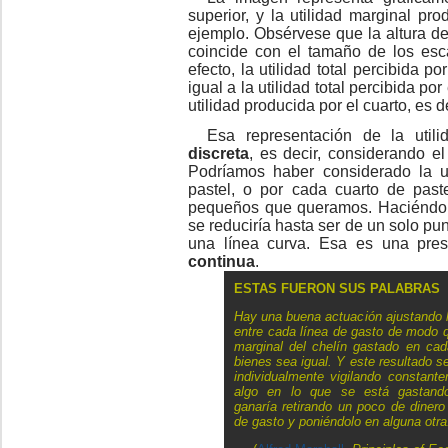
superior, y la utilidad marginal pr
ejemplo. Obsérvese que la altura de 
coincide con el tamaño de los esca
efecto, la utilidad total percibida 
igual a la utilidad total percibida p
utilidad producida por el cuarto, es de
Esa representación de la uti
discreta
, es decir, considerando e
Podríamos haber considerado la u
pastel, o por cada cuarto de paste
pequeños que queramos. Haciéndolo
se reduciría hasta ser de un solo pun
una línea curva. Esa es una pres
continua
.
ESTAS FUERON SUS PALABRAS
Hay una buena actuación ajustando
entre cada línea de gasto de modo qu
marginal del chelín gastado en ca
bienes sea igual. Y este resultado s
individualmente vigilando constant
algo en lo que se está gastand
ganaría retirando un poco de dinero
de gasto y poniéndolo en alguna otra