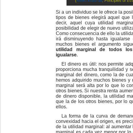
(
Alfred Marshall
,
Principles of E
Si a un individuo se le ofrece la pos
tipos de bienes elegirá aquel que 
decir, aquel cuya utilidad margin
posibilidad de elegir de nuevo utiliz
Como consecuencia de ello la utilid
irá disminuyendo hasta igualarse 
muchos bienes el argumento sig
utilidad marginal de todos lo
igualarse
.
El dinero es útil: nos permite adq
proporciona mucha tranquilidad y se
marginal del dinero, como la de cual
hemos adquirido muchos bienes y n
marginal será alta por lo que lo co
otros bienes. Si nuestra renta aumen
de dinero disponible, la utilidad 
que la de los otros bienes, por lo
ellos.
La forma de la curva de demand
convexidad hacia el origen, es prec
de la utilidad marginal: al aumentar
marginal es cada vez menor por lo