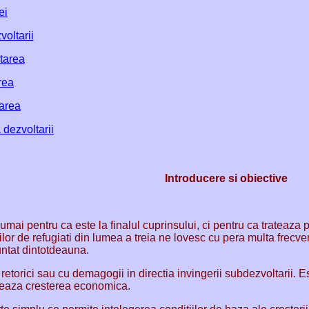
ei
voltarii
tarea
rea
area
 dezvoltarii
Introducere si obiective
mai pentru ca este la finalul cuprinsului, ci pentru ca trateaza p
lor de refugiati din lumea a treia ne lovesc cu pera multa frecve
untat dintotdeauna.
retorici sau cu demagogii in directia invingerii subdezvoltarii. 
ocheaza cresterea economica.