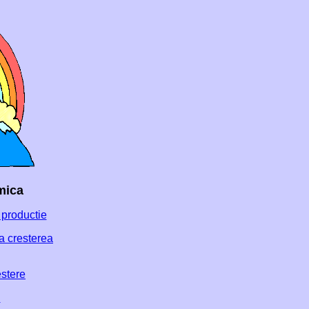
mica
e productie
la cresterea
estere
i