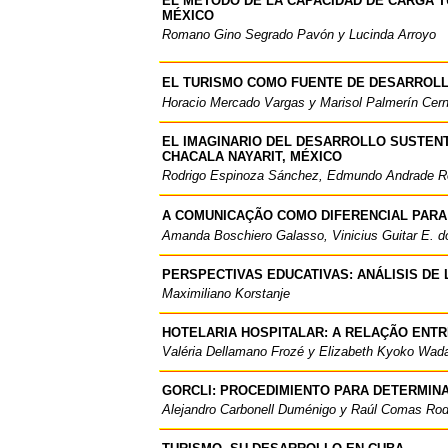
EL MÉTODO DE LA CAPACIDAD DE CARGA T
MÉXICO
Romano Gino Segrado Pavón y Lucinda Arroyo
EL TURISMO COMO FUENTE DE DESARROLL
Horacio Mercado Vargas y Marisol Palmerín Cer
EL IMAGINARIO DEL DESARROLLO SUSTENT
CHACALA NAYARIT, MÉXICO
Rodrigo Espinoza Sánchez, Edmundo Andrade R
A COMUNICAÇÃO COMO DIFERENCIAL PARA
Amanda Boschiero Galasso, Vinicius Guitar E. d
PERSPECTIVAS EDUCATIVAS: ANÁLISIS DE
Maximiliano Korstanje
HOTELARIA HOSPITALAR: A RELAÇÃO ENTR
Valéria Dellamano Frozé y Elizabeth Kyoko Wad
GORCLI: PROCEDIMIENTO PARA DETERMIN
Alejandro Carbonell Duménigo y Raúl Comas Rod