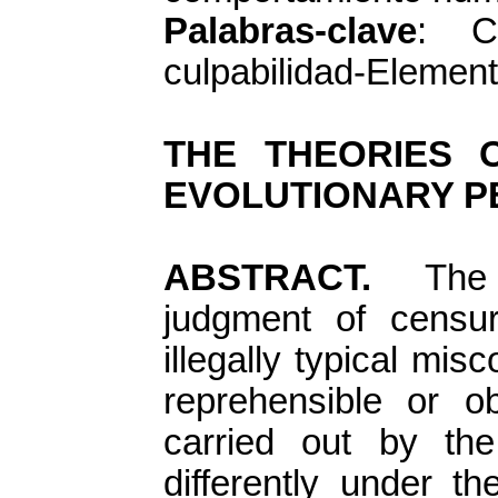
Palabras-clave
: Cu
culpabilidad-Element
THE THEORIES O
EVOLUTIONARY P
ABSTRACT.
The w
judgment of censu
illegally typical mi
reprehensible or o
carried out by th
differently under th