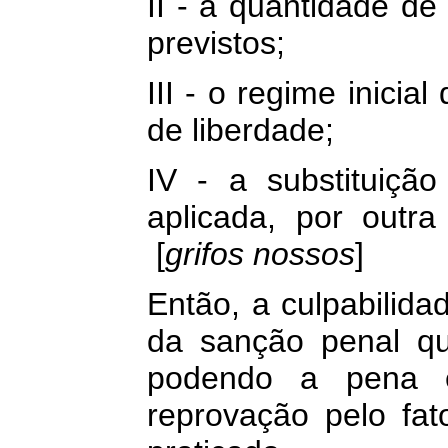
II - a quantidade de
previstos;
III - o regime inici
de liberdade;
IV - a substituição
aplicada, por outr
[
grifos nossos
]
Então, a culpabilid
da sanção penal qu
podendo a pena e
reprovação pelo fato