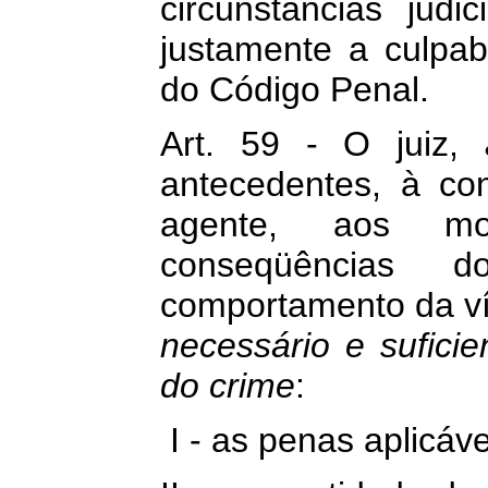
circunstâncias judi
justamente a culpab
do Código Penal.
Art. 59 - O juiz,
antecedentes, à con
agente, aos mot
conseqüências
comportamento da ví
necessário e sufici
do crime
:
I - as penas aplicáv