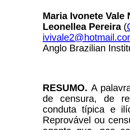
Maria Ivonete Vale 
Leonellea Pereira
(
ivivale2@hotmail.c
Anglo Brazilian Instit
RESUMO.
A palav
de censura, de r
conduta típica e ilí
Reprovável ou censu