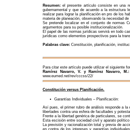
Resumen:
el presente artículo consiste en una r
gubernamental y que de acuerdo a la estructura le
realizar para lograr la planificación en pro de los 
materia de planeación, observando la necesidad de am
Se pretende localizar en el conjunto de normas Cons
argumentos para su posible institucionalización.
El papel de las normas jurídicas servirá en todo ca
jurídicas como elementos prospectivos para la trans
Palabras clave:
Constitución, planificación, instituc
Para citar este artículo puede utilizar el siguiente f
Ramírez Navarro, V. y Ramírez Navarro, M.
www.eumed.net/rev/cccss/22/
Constitución versus Planificación.
Garantías Individuales – Planificación:
Así pues, el primer rubro de análisis responde a la 
libertades contra una esfera de facultades y potest
Frente a la libertad genérica de particulares, se con
Esta escisión entre sociedad civil y aparato polític
La previsión y racionalización total y previa de acc
en contra de los intereses y garantías individuale