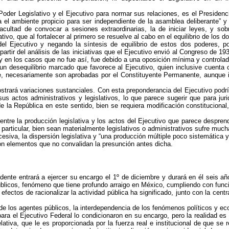
oder Legislativo y el Ejecutivo para normar sus relaciones, es el Presidenci
ya el ambiente propicio para ser independiente de la asamblea deliberante”
facultad de convocar a sesiones extraordinarias, la de iniciar leyes, y sobr
tivo, que al fortalecer al primero se resuelve al cabo en el equilibrio de los do
del Ejecutivo y negando la síntesis de equilibrio de estos dos poderes, p
tir del análisis de las iniciativas que el Ejecutivo envió al Congreso de 19
 en los casos que no fue así, fue debido a una oposición mínima y controlada
un desequilibrio marcado que favorece al Ejecutivo, quien inclusive cuenta c
e, necesariamente son aprobadas por el Constituyente Permanente, aunque 
strará variaciones sustanciales. Con esta preponderancia del Ejecutivo podr
 actos administrativos y legislativos, lo que parece sugerir que para jurid
 la República en este sentido, bien se requiera modificación constitucional,
ntre la producción legislativa y los actos del Ejecutivo que parece despren
particular, bien sean materialmente legislativos o administrativos sufre mu
cesiva, la dispersión legislativa y “una producción múltiple poco sistemática
on elementos que no convalidan la presunción antes dicha.
idente entrará a ejercer su encargo el 1º de diciembre y durará en él seis añ
úblicos, fenómeno que tiene profundo arraigo en México, cumpliendo con funci
fectos de racionalizar la actividad pública ha significado, junto con la cent
 de los agentes públicos, la interdependencia de los fenómenos políticos y ec
ra el Ejecutivo Federal lo condicionaron en su encargo, pero la realidad e
tiva, que le es proporcionada por la fuerza real e institucional de que se r