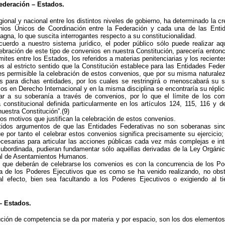
ederación – Estados.
ional y nacional entre los distintos niveles de gobierno, ha determinado la cr
nios Únicos de Coordinación entre la Federación y cada una de las Enti
na, lo que suscita interrogantes respecto a su constitucionalidad.
erdo a nuestro sistema jurídico, el poder público sólo puede realizar aqu
ebración de este tipo de convenios en nuestra Constitución, parecería ento
ímites entre los Estados, los referidos a materias penitenciarias y los recie
al estricto sentido que la Constitución establece para las Entidades Feder
s permisible la celebración de estos convenios, que por su misma naturaleza
es para dichas entidades, por los cuales se restringirá o menoscabará su 
os en Derecho Internacional y en la misma disciplina se encontraría su réplic
r a su soberanía a través de convenios, por lo que el límite de los co
a constitucional definida particularmente en los artículos 124, 115, 116 y d
uestra Constitución”.(9)
os motivos que justifican la celebración de estos convenios.
petidos argumentos de que las Entidades Federativas no son soberanas si
ue por tanto el celebrar estos convenios significa precisamente su ejercicio
cesarias para articular las acciones públicas cada vez más complejas e in
 subordinada, pudieran fundamentar sólo aquéllas derivadas de la Ley Orgánic
ral de Asentamientos Humanos.
 que deberán de celebrarse los convenios es con la concurrencia de los Pod
iva de los Poderes Ejecutivos que es como se ha venido realizando, no obs
 al efecto, bien sea facultando a los Poderes Ejecutivos o exigiendo al t
– Estados.
ución de competencia se da por materia y por espacio, son los dos elementos