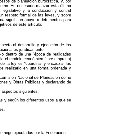
cesos de planeación burocrática, y, por
turno. Es necesario matizar esta última
 legislativo y la conducción y control
un respeto formal de las leyes, y sobre
ca significan apoyo o detrimentos para
etivos de este artículo.
pecto al desarrollo y ejecución de los
ucionarlos jurídicamente.
io dentro de una “época de realidades
mula el modelo económico (libre empresa)
de la ley es “coordinar y encauzar las
 de realizarlo en una forma ordenada y
la Comisión Nacional de Planeación como
iones y Obras Públicas y declarando de
y aspectos siguientes:
ias y según los diferentes usos a que se
es.
e riego ejecutados por la Federación.