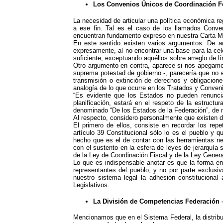
Los Convenios Únicos de Coordinación F
La necesidad de articular una política económica reg
a ese fin. Tal es el caso de los llamados Conve
encuentran fundamento expreso en nuestra Carta Mag
En este sentido existen varios argumentos. De acu
expresamente, al no encontrar una base para la cel
suficiente, exceptuando aquéllos sobre arreglo de l
Otro argumento en contra, aparece si nos apegamos 
suprema potestad de gobierno -, parecería que no e
transmisión o extinción de derechos y obligacion
analogía de lo que ocurre en los Tratados y Conveni
“Es evidente que los Estados no pueden renuncia
planificación, estará en el respeto de la estructur
denominado “De los Estados de la Federación”, de n
Al respecto, considero personalmente que existen d
El primero de ellos, consiste en recordar los re
artículo 39 Constitucional sólo lo es el pueblo y q
hecho que es el de contar con las herramientas ne
con el sustento en la esfera de leyes de jerarquía
de la Ley de Coordinación Fiscal y de la Ley Gene
Lo que es indispensable anotar es que la forma en
representantes del pueblo, y no por parte exclus
nuestro sistema legal la adhesión constitucional
Legislativos.
La División de Competencias Federación 
Mencionamos que en el Sistema Federal, la distrib