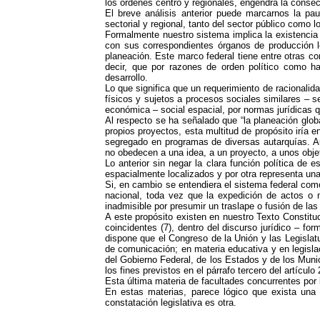
los órdenes centro y regionales, engendra la conse
El breve análisis anterior puede marcarnos la pau
sectorial y regional, tanto del sector público como lo
Formalmente nuestro sistema implica la existencia 
con sus correspondientes órganos de producción le
planeación. Este marco federal tiene entre otras co
decir, que por razones de orden político como ha
desarrollo.
Lo que significa que un requerimiento de racionalida
físicos y sujetos a procesos sociales similares – s
económica – social espacial, por normas jurídicas q
Al respecto se ha señalado que “la planeación globa
propios proyectos, esta multitud de propósito iría 
segregado en programas de diversas autarquías. Au
no obedecen a una idea, a un proyecto, a unos objet
Lo anterior sin negar la clara función política d
espacialmente localizados y por otra representa una 
Si, en cambio se entendiera el sistema federal com
nacional, toda vez que la expedición de actos o 
inadmisible por presumir un traslape o fusión de las
A este propósito existen en nuestro Texto Constitu
coincidentes (7), dentro del discurso jurídico – fo
dispone que el Congreso de la Unión y las Legislat
de comunicación; en materia educativa y en legislac
del Gobierno Federal, de los Estados y de los Mun
los fines previstos en el párrafo tercero del artícul
Esta última materia de facultades concurrentes por 
En estas materias, parece lógico que exista una 
constatación legislativa es otra.