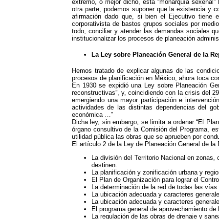
extremo, o mejor dicho, esta “monarquía sexenal” h
otra parte, podemos suponer que la existencia y co
afirmación dado que, si bien el Ejecutivo tiene 
corporativista de bastos grupos sociales por medio
todo, conciliar y atender las demandas sociales q
institucionalizar los procesos de planeación adminis
La Ley sobre Planeación General de la Re
Hemos tratado de explicar algunas de las condicio
procesos de planificación en México, ahora toca con
En 1930 se expidió una Ley sobre Planeación Gene
reconstructivas”, y, coincidiendo con la crisis del 
emergiendo una mayor participación e intervención
actividades de las distintas dependencias del gob
económica …”
Dicha ley, sin embargo, se limita a ordenar “El Pl
órgano consultivo de la Comisión del Programa, e
utilidad pública las obras que se aprueben por condu
El artículo 2 de la Ley de Planeación General de la
La división del Territorio Nacional en zonas
destinen.
La planificación y zonificación urbana y regio
El Plan de Organización para lograr el Contro
La determinación de la red de todas las vías
La ubicación adecuada y caracteres generale
La ubicación adecuada y caracteres generale
El programa general de aprovechamiento de la
La regulación de las obras de drenaje y sanea