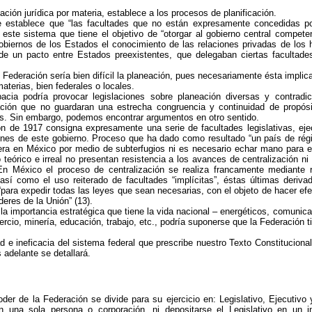
ción jurídica por materia, establece a los procesos de planificación.
te establece que “las facultades que no están expresamente concedidas por
 este sistema que tiene el objetivo de “otorgar al gobierno central compete
 gobiernos de los Estados el conocimiento de las relaciones privadas de los
de un pacto entre Estados preexistentes, que delegaban ciertas facultades
Federación sería bien difícil la planeación, pues necesariamente ésta implica 
aterias, bien federales o locales.
a podría provocar legislaciones sobre planeación diversas y contradict
ión que no guardaran una estrecha congruencia y continuidad de propósit
ias. Sin embargo, podemos encontrar argumentos en otro sentido.
n de 1917 consigna expresamente una serie de facultades legislativas, ejecu
iones de este gobierno. Proceso que ha dado como resultado “un país de régi
era en México por medio de subterfugios ni es necesario echar mano para es
teórico e irreal no presentan resistencia a los avances de centralización n
n México el proceso de centralización se realiza francamente mediante 
sí como el uso reiterado de facultades “implícitas”, éstas últimas deriva
“para expedir todas las leyes que sean necesarias, con el objeto de hacer efe
eres de la Unión” (13).
la importancia estratégica que tiene la vida nacional – energéticos, comunica
ercio, minería, educación, trabajo, etc., podría suponerse que la Federación
ad e ineficacia del sistema federal que prescribe nuestro Texto Constituciona
 adelante se detallará.
r de la Federación se divide para su ejercicio en: Legislativo, Ejecutivo 
una sola persona o corporación, ni depositarse el Legislativo en un in