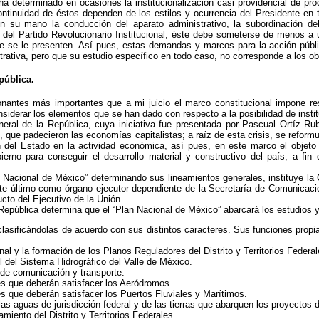
a determinado en ocasiones la institucionalización casi providencial de pro
ntinuidad de éstos dependen de los estilos y ocurrencia del Presidente en 
en su mano la conducción del aparato administrativo, la subordinación del
 del Partido Revolucionario Institucional, éste debe someterse de menos a 
ue se le presenten. Así pues, estas demandas y marcos para la acción públi
trativa, pero que su estudio específico en todo caso, no corresponde a los obj
pública.
nantes más importantes que a mi juicio el marco constitucional impone res
siderar los elementos que se han dado con respecto a la posibilidad de instit
ral de la República, cuya iniciativa fue presentada por Pascual Ortíz Rub
29, que padecieron las economías capitalistas; a raíz de esta crisis, se refor
 del Estado en la actividad económica, así pues, en este marco el objeto 
ierno para conseguir el desarrollo material y constructivo del país, a fin
an Nacional de México” determinando sus lineamientos generales, instituye 
ste último como órgano ejecutor dependiente de la Secretaría de Comunicac
cto del Ejecutivo de la Unión.
 República determina que el “Plan Nacional de México” abarcará los estudios 
, clasificándolas de acuerdo con sus distintos caracteres. Sus funciones prop
nal y la formación de los Planos Reguladores del Distrito y Territorios Federal
l del Sistema Hidrográfico del Valle de México.
 de comunicación y transporte.
s que deberán satisfacer los Aeródromos.
s que deberán satisfacer los Puertos Fluviales y Marítimos.
s aguas de jurisdicción federal y de las tierras que abarquen los proyectos d
miento del Distrito y Territorios Federales.