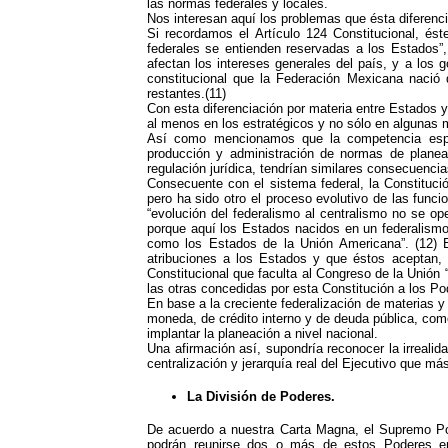
las normas federales y locales.
Nos interesan aquí los problemas que ésta diferencia
Si recordamos el Artículo 124 Constitucional, és
federales se entienden reservadas a los Estados”,
afectan los intereses generales del país, y a los
constitucional que la Federación Mexicana nació 
restantes.(11)
Con esta diferenciación por materia entre Estados y 
al menos en los estratégicos y no sólo en algunas m
Así como mencionamos que la competencia espaci
producción y administración de normas de planeac
regulación jurídica, tendrían similares consecuenc
Consecuente con el sistema federal, la Constitució
pero ha sido otro el proceso evolutivo de las func
“evolución del federalismo al centralismo no se op
porque aquí los Estados nacidos en un federalismo 
como los Estados de la Unión Americana”. (12) E
atribuciones a los Estados y que éstos aceptan, a
Constitucional que faculta al Congreso de la Unión 
las otras concedidas por esta Constitución a los Pod
En base a la creciente federalización de materias y 
moneda, de crédito interno y de deuda pública, com
implantar la planeación a nivel nacional.
Una afirmación así, supondría reconocer la irrealid
centralización y jerarquía real del Ejecutivo que más
La División de Poderes.
De acuerdo a nuestra Carta Magna, el Supremo Pode
podrán reunirse dos o más de estos Poderes en 