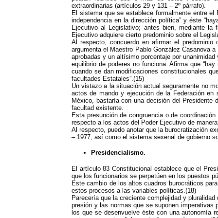
extraordinarias (artículos 29 y 131 – 2º párrafo).
El sistema que se establece formalmente entre el P
independencia en la dirección política” y éste “ha
Ejecutivo al Legislativo; antes bien, mediante la 
Ejecutivo adquiere cierto predominio sobre el Legisla
Al respecto, concuerdo en afirmar el predominio 
argumenta el Maestro Pablo González Casanova a par
aprobadas y un altísimo porcentaje por unanimidad y
equilibrio de poderes no funciona. Afirma que “hay 
cuando se dan modificaciones constitucionales qu
facultades Estatales”.(15)
Un vistazo a la situación actual seguramente no mo
actos de mando y ejecución de la Federación en sus
México, bastaría con una decisión del Presidente de
facultad existente.
Esta presunción de congruencia o de coordinación e
respecto a los actos del Poder Ejecutivo de manera 
Al respecto, puedo anotar que la burocratización ex
– 1977, así como el sistema sexenal de gobierno s
Presidencialismo.
El artículo 83 Constitucional establece que el Pres
que los funcionarios se perpetúen en los puestos p
Este cambio de los altos cuadros burocráticos para e
estos procesos a las variables políticas.(18)
Parecería que la creciente complejidad y pluralidad
presión y las normas que se suponen imperativas pa
los que se desenvuelve éste con una autonomía rela