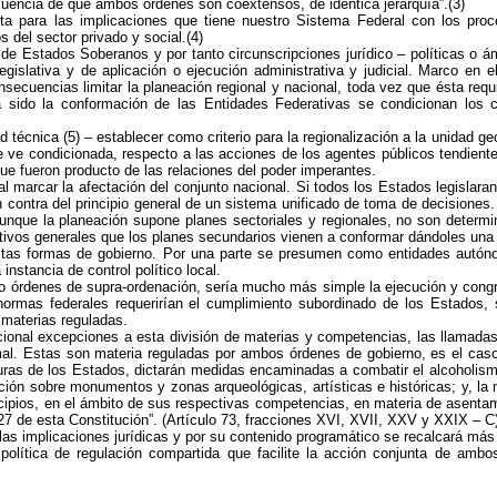
cuencia de que ambos órdenes son coextensos, de idéntica jerarquía”.(3)
ta para las implicaciones que tiene nuestro Sistema Federal con los proce
s del sector privado y social.(4)
de Estados Soberanos y por tanto circunscripciones jurídico – políticas o á
gislativa y de aplicación o ejecución administrativa y judicial. Marco en e
nsecuencias limitar la planeación regional y nacional, toda vez que ésta requ
 sido la conformación de las Entidades Federativas se condicionan los cri
d técnica (5) – establecer como criterio para la regionalización a la unidad g
e ve condicionada, respecto a las acciones de los agentes públicos tendiente
ue fueron producto de las relaciones del poder imperantes.
l marcar la afectación del conjunto nacional. Si todos los Estados legislaran
en contra del principio general de un sistema unificado de toma de decisione
nque la planeación supone planes sectoriales y regionales, no son determi
ivos generales que los planes secundarios vienen a conformar dándoles una or
e estas formas de gobierno. Por una parte se presumen como entidades autó
instancia de control político local.
o órdenes de supra-ordenación, sería mucho más simple la ejecución y congr
normas federales requerirían el cumplimiento subordinado de los Estados, 
 materias reguladas.
cional excepciones a esta división de materias y competencias, las llamada
rmal. Estas son materia reguladas por ambos órdenes de gobierno, es el caso 
uras de los Estados, dictarán medidas encaminadas a combatir el alcoholism
ión sobre monumentos y zonas arqueológicas, artísticas e históricas; y, la m
icipios, en el ámbito de sus respectivas competencias, en materia de asenta
o 27 de esta Constitución”. (Artículo 73, fracciones XVI, XVII, XXV y XXIX – C
las implicaciones jurídicas y por su contenido programático se recalcará más
política de regulación compartida que facilite la acción conjunta de ambo