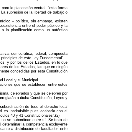
 para la planeación central, “esta forma
La supresión de la libertad de trabajo o
rídico – político, sin embargo, existen
existencia entre el poder público y la
 a la planificación como un auténtico
tativa, democrática, federal, compuesta
s principios de esta Ley Fundamental”.
os, y por los de los Estados, en lo que
ulares de los Estados, las que en ningún
amente concedidas por esta Constitución
l Local y el Municipal.
elaciones que se establecen entre estos
isma, celebrados y que se celebren por
rreglarán a dicha Constitución, Leyes y
subordinación de todo el derecho local
al es inadmisible pues acabaría con el
culos 40 y 41 Constitucionales”.(2)
 no se subordinan entre sí. Se trata de
al determinar la competencia excluyente
uanto a distribución de facultades ente