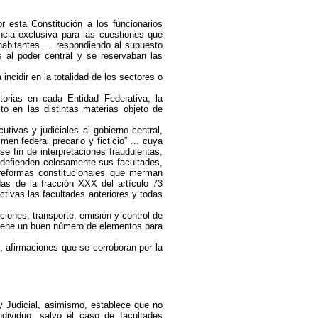
 esta Constitución a los funcionarios
ncia exclusiva para las cuestiones que
 habitantes … respondiendo al supuesto
 al poder central y se reservaban las
incidir en la totalidad de los sectores o
orias en cada Entidad Federativa; la
o en las distintas materias objeto de
tivas y judiciales al gobierno central,
men federal precario y ficticio” … cuya
e fin de interpretaciones fraudulentas,
i defienden celosamente sus facultades,
reformas constitucionales que merman
das de la fracción XXX del artículo 73
ctivas las facultades anteriores y todas
ciones, transporte, emisión y control de
 tiene un buen número de elementos para
l, afirmaciones que se corroboran por la
y Judicial, asimismo, establece que no
dividuo, salvo el caso de facultades