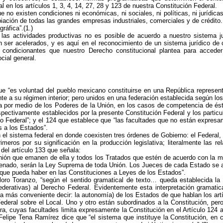
l en los artículos 1, 3, 4, 14, 27, 28 y 123 de nuestra Constitución Federal.
no existen condiciones ni económicas, ni sociales, ni políticas, ni jurídicas
iación de todas las grandes empresas industriales, comerciales y de crédito. 
ráfica”.(1.)
de las actividades productivas no es posible de acuerdo a nuestro sistema ju
er acelerados, y es aquí en el reconocimiento de un sistema jurídico de co
 y condicionantes que nuestro Derecho constitucional plantea para acceder
cial general.
ue “es voluntad del pueblo mexicano constituirse en una República represen
te a su régimen interior; pero unidos en una federación establecida según lo
nía por medio de los Poderes de la Unión, en los casos de competencia de ést
spectivamente establecidos por la presente Constitución Federal y los partic
to Federal”; y el 124 que establece que “las facultades que no están expres
s a los Estados”.
 el sistema federal en donde coexisten tres órdenes de Gobierno: el Federal, e
imeros por su significación en la producción legislativa; literalmente las r
del artículo 133 que señala:
Unión que emanen de ella y todos los Tratados que estén de acuerdo con la m
Senado, serán la Ley Suprema de toda Unión. Los Jueces de cada Estado se a
o que pueda haber en las Constituciones a Leyes de los Estados”.
oro Toranzo, “según el sentido gramatical de texto… queda establecida la 
ederativas) al Derecho Federal. Evidentemente esta interpretación gramatic
ía más conveniente decir: la autonomía) de los Estados de que hablan los artí
ederal sobre el Local. Uno y otro están subordinados a la Constitución, pero
ra, cuyas facultades limita expresamente la Constitución en el Artículo 124 
Felipe Tena Ramírez dice que “el sistema que instituye la Constitución, en c