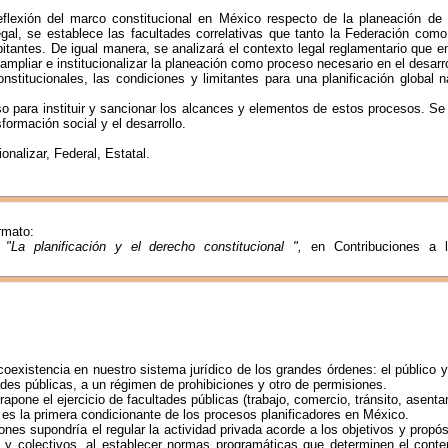
eflexión del marco constitucional en México respecto de la planeación de 
gal, se establece las facultades correlativas que tanto la Federación como
habitantes. De igual manera, se analizará el contexto legal reglamentario que 
pliar e institucionalizar la planeación como proceso necesario en el desarrol
titucionales, las condiciones y limitantes para una planificación global nac
so para instituir y sancionar los alcances y elementos de estos procesos. Se
formación social y el desarrollo.
ionalizar, Federal, Estatal.
ormato:
:
"La planificación y el derecho constitucional ",
en Contribuciones
a 
coexistencia en nuestro sistema jurídico de los grandes órdenes: el público y
ades públicas, a un régimen de prohibiciones y otro de permisiones.
trapone el ejercicio de facultades públicas (trabajo, comercio, tránsito, asenta
o es la primera condicionante de los procesos planificadores en México.
iones supondría el regular la actividad privada acorde a los objetivos y propó
s y colectivos, al establecer normas programáticas que determinen el conte