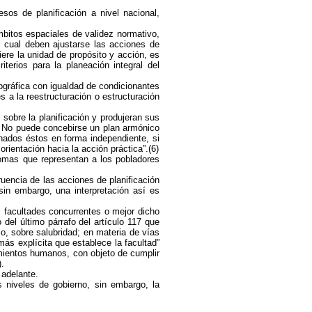
sos de planificación a nivel nacional,
mbitos espaciales de validez normativo,
l cual deben ajustarse las acciones de
iere la unidad de propósito y acción, es
terios para la planeación integral del
eográfica con igualdad de condicionantes
s a la reestructuración o estructuración
 sobre la planificación y produjeran sus
s. No puede concebirse un plan armónico
nados éstos en forma independiente, si
ientación hacia la acción práctica”.(6)
nomas que representan a los pobladores
uencia de las acciones de planificación
sin embargo, una interpretación así es
s facultades concurrentes o mejor dicho
del último párrafo del artículo 117 que
o, sobre salubridad; en materia de vías
ás explícita que establece la facultad”
mientos humanos, con objeto de cumplir
).
 adelante.
s niveles de gobierno, sin embargo, la