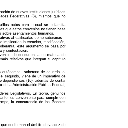
eación de nuevas instituciones jurídicas
dades Federativas (8), mismos que no
éllos actos para lo cual se le faculta
nces que estos convenios no tienen base
ntes sobre asentamientos humanos.
ativas al calificarlas como soberanas –
 implicarían la creación, modificación,
soberanía, este argumento se basa por
a y contestación.
nvenios de concurrencia en materia de
emás relativos que integran el capítulo
no autónomas –soberano de acuerdo- al
; el segundo, viene de un imperativo de
terdependientes (10), además de contar
a de la Administración Pública Federal,
eres Legislativos. En teoría, genuinos
tante, es conveniente para cumplir con
iempo, la concurrencia de los Poderes
 que conforman el ámbito de validez de