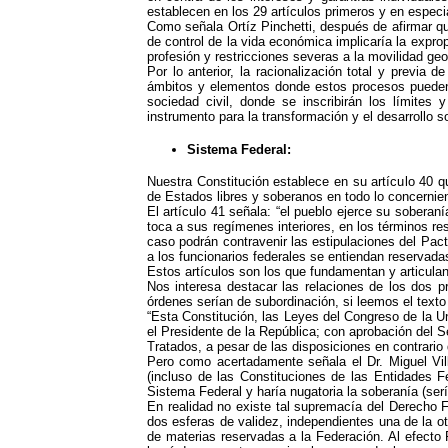
establecen en los 29 artículos primeros y en especia
Como señala Ortíz Pinchetti, después de afirmar que 
de control de la vida económica implicaría la exprop
profesión y restricciones severas a la movilidad geog
Por lo anterior, la racionalización total y previa 
ámbitos y elementos donde estos procesos pueden s
sociedad civil, donde se inscribirán los límites
instrumento para la transformación y el desarrollo so
Sistema Federal:
Nuestra Constitución establece en su artículo 40 q
de Estados libres y soberanos en todo lo concernien
El artículo 41 señala: “el pueblo ejerce su sobera
toca a sus regímenes interiores, en los términos re
caso podrán contravenir las estipulaciones del Pac
a los funcionarios federales se entiendan reservada
Estos artículos son los que fundamentan y articulan
Nos interesa destacar las relaciones de los dos pr
órdenes serían de subordinación, si leemos el texto 
“Esta Constitución, las Leyes del Congreso de la 
el Presidente de la República; con aprobación del 
Tratados, a pesar de las disposiciones en contrari
Pero como acertadamente señala el Dr. Miguel Vill
(incluso de las Constituciones de las Entidades F
Sistema Federal y haría nugatoria la soberanía (ser
En realidad no existe tal supremacía del Derecho F
dos esferas de validez, independientes una de la ot
de materias reservadas a la Federación. Al efecto 