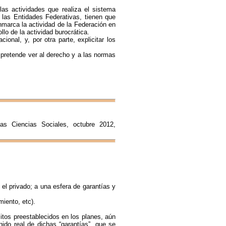
las actividades que realiza el sistema
 las Entidades Federativas, tienen que
enmarca la actividad de la Federación en
lo de la actividad burocrática.
ional, y, por otra parte, explicitar los
 pretende ver al derecho y a las normas
las Ciencias Sociales, octubre 2012,
 el privado; a una esfera de garantías y
miento, etc).
sitos preestablecidos en los planes, aún
nido real de dichas “garantías”, que se