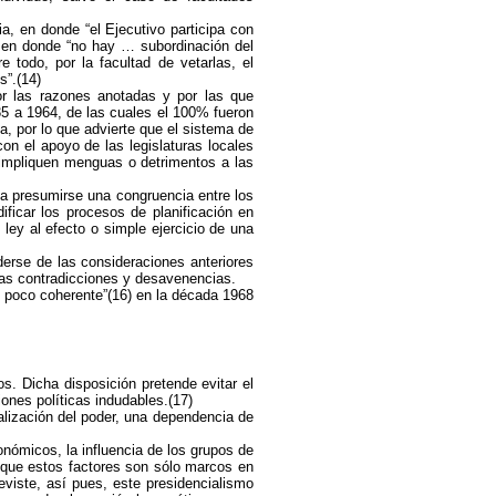
a, en donde “el Ejecutivo participa con
 y en donde “no hay … subordinación del
e todo, por la facultad de vetarlas, el
s”.(14)
or las razones anotadas y por las que
35 a 1964, de las cuales el 100% fueron
, por lo que advierte que el sistema de
on el apoyo de las legislaturas locales
impliquen menguas o detrimentos a las
ía presumirse una congruencia entre los
ificar los procesos de planificación en
 ley al efecto o simple ejercicio de una
derse de las consideraciones anteriores
chas contradicciones y desavenencias.
 y poco coherente”(16) en la década 1968
os. Dicha disposición pretende evitar el
ones políticas indudables.(17)
ralización del poder, una dependencia de
onómicos, la influencia de los grupos de
s que estos factores son sólo marcos en
eviste, así pues, este presidencialismo