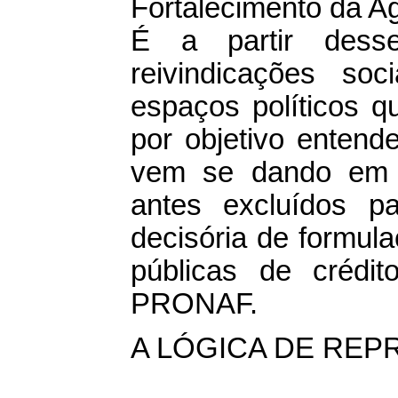
Fortalecimento da A
É a partir dess
reivindicações so
espaços políticos q
por objetivo entend
vem se dando em u
antes excluídos p
decisória de formul
públicas de crédi
PRONAF.
A LÓGICA DE RE