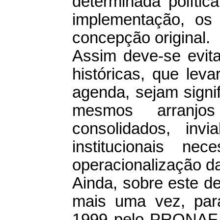
determinada polític
implementação, os
concepção original.
Assim deve-se evita
históricas, que lev
agenda, sejam signif
mesmos arranjos i
consolidados, inv
institucionais ne
operacionalização da
Ainda, sobre este 
mais uma vez, pa
1999 pelo PRONAF.