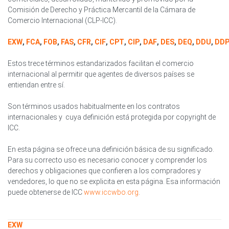
Comisión de Derecho y Práctica Mercantil de la Cámara de
Comercio Internacional (CLP-ICC).
EXW
,
FCA
,
FOB
,
FAS
,
CFR
,
CIF
,
CPT
,
CIP
,
DAF
,
DES
,
DEQ
,
DDU
,
DD
Estos trece términos estandarizados facilitan el comercio
internacional al permitir que agentes de diversos países se
entiendan entre sí.
Son términos usados habitualmente en los contratos
internacionales y cuya definición está protegida por copyright de
ICC.
En esta página se ofrece una definición básica de su significado.
Para su correcto uso es necesario conocer y comprender los
derechos y obligaciones que confieren a los compradores y
vendedores, lo que no se explicita en esta página. Esa información
puede obtenerse de ICC
www.iccwbo.org
.
EXW