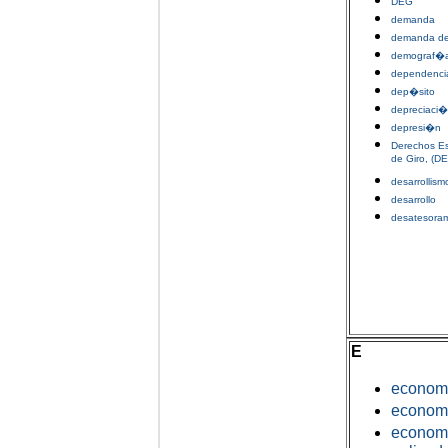
DEG
demanda
demanda de
demograf�
dependenci
dep�sito
depreciaci
depresi�n
Derechos Es
de Giro, (D
desarrollism
desarrollo
desatesora
E
econom
econo
econo