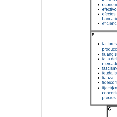
econom
efectivo
efectos
bancari
eficienc
F
factores
produc
falangi
falla del
mercad
fascism
feudali
fianza
fideico
fijaci�
concert
precios
G