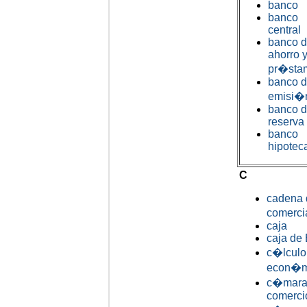
banco
banco
central
banco 
ahorro 
pr�sta
banco 
emisi�
banco 
reserva
banco
hipotec
C
cadena 
comerci
caja
caja de
c�lculo
econ�m
c�mara
comerci