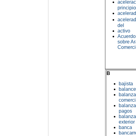
acelera
principi
acelerad
acelerad
del
activo
Acuerdo
sobre Ar
Comerci
B
bajista
balance
balanza
comerci
balanza
pagos
balanza
exterior
banca
bancarr