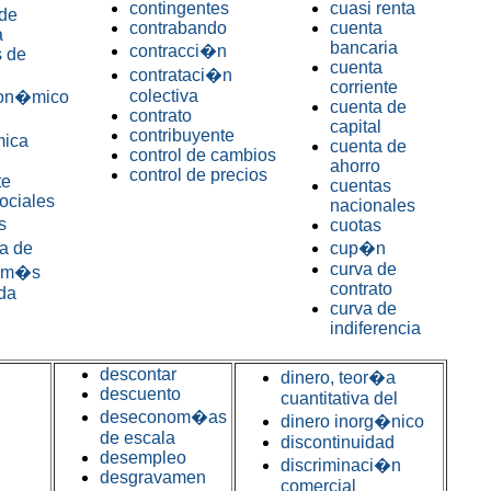
contingentes
cuasi renta
de
contrabando
cuenta
a
bancaria
contracci�n
 de
cuenta
contrataci�n
corriente
colectiva
con�mico
cuenta de
contrato
capital
contribuyente
ica
cuenta de
control de cambios
ahorro
control de precios
te
cuentas
ociales
nacionales
s
cuotas
a de
cup�n
curva de
 m�s
contrato
ida
curva de
indiferencia
descontar
dinero, teor�a
descuento
cuantitativa del
deseconom�as
dinero inorg�nico
de escala
discontinuidad
desempleo
discriminaci�n
desgravamen
comercial