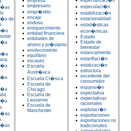
especializaci�n
empresa
a
empresario
especulaci�n
m�as
empr�stito
la
estabilizaci�n
encaje
estacionalidad
�a de
endoso
o
estad�sticas
enriquecimiento
m�a
econ�micas
entidad financiera
nestar
Estado
entidades de
Estado de
m�a
ahorro y pr�stamo
bienestar
envilecimiento
estancamiento
m�a
equilibrio
estanflaci�n
iana
escasez
estatizaci�n
m�a
Escuela
estructura
Austr�aca
excedente del
m�a
Escuela Cl�sica
consumidor
Escuela de
expansi�n
m�a
Chicago
expectativa
ada
Escuela de
expectativas
Lausanne
m�a
racionales
Escuela de
a
explotaci�n
Manchester
m�as
exportaciones
s
exportaciones no
m�as
tradicionales
externalidades