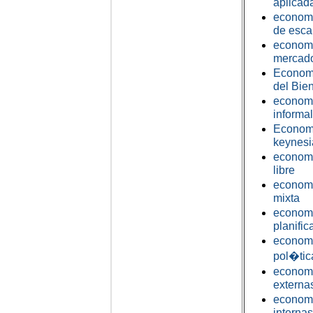
aplicad
econo
de esca
econom
mercad
Econo
del Bie
econo
informal
Econo
keynes
econo
libre
econo
mixta
econo
planific
econo
pol�tic
econo
externa
econo
internas