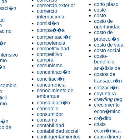
 de
corto plazo
comercio exterior
saci�n
coste
comercio
costo
internacional
ad
costo de
comisi�n
a
oportunidad
compa��a
ad no
costo de
a
compensaci�n
protecci�n
competencia
i�n
costo de vida
competitividad
costo social
competitivo
intensivo
costo-
compra
smo
beneficio,
comunismo
i�n
an�lisis de
concentraci�n
costos de
conciliaci�n
transacci�n
concurrencia
 cambio
cotizaci�n
conocimiento de
ow
coyuntura
embarque
tica
crawling peg
consolidaci�n
smo
crecimiento
consorcio
econ�mico
consumidor
cr�dito
consumo
up�n
crisis
contabilidad
ado de
econ�mica
contabilidad social
contingentamientos
cuasi dinero