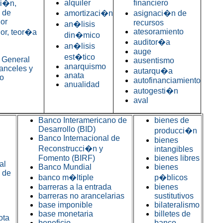
alquiler
financiero
ci�n,
o de
amortizaci�n
asignaci�n de
or
recursos
an�lisis
atesoramiento
or, teor�a
din�mico
auditor�a
an�lisis
auge
est�tico
 General
ausentismo
anarquismo
anceles y
autarqu�a
anata
o
autofinanciamiento
anualidad
autogesti�n
aval
Banco Interamericano de
bienes de
Desarrollo (BID)
producci�n
Banco Internacional de
bienes
Reconstrucci�n y
intangibles
Fomento (BIRF)
bienes libres
al
Banco Mundial
bienes
 de
banco m�ltiple
p�blicos
barreras a la entrada
bienes
barreras no arancelarias
sustitutivos
base imponible
bilateralismo
base monetaria
billetes de
ota
beneficio
banco