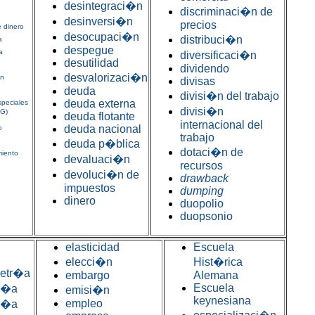
desintegraci�n
discriminaci�n de
desinversi�n
precios
 dinero
desocupaci�n
distribuci�n
a
despegue
a
diversificaci�n
desutilidad
dividendo
desvalorizaci�n
�n
divisas
deuda
divisi�n del trabajo
deuda externa
peciales
divisi�n
EG)
deuda flotante
internacional del
deuda nacional
o
trabajo
deuda p�blica
dotaci�n de
miento
devaluaci�n
recursos
devoluci�n de
drawback
impuestos
dumping
dinero
duopolio
duopsonio
elasticidad
Escuela
elecci�n
Hist�rica
etr�a
embargo
Alemana
Escuela
m�a
emisi�n
keynesiana
empleo
m�a