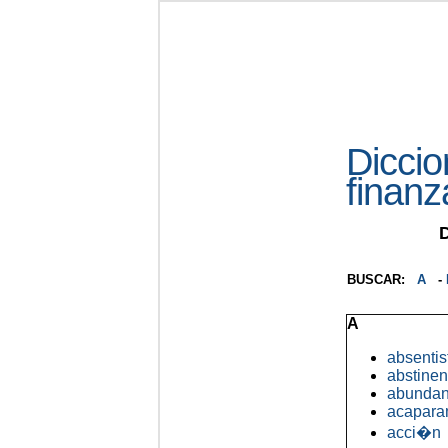
Dicci
finanz
BUSCAR:
A
-
A
absentis
abstinen
abundan
acapara
acci�n