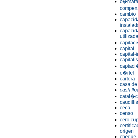
c�mara
compen
cambio
capacid
instalad
capacid
utilizad
capitac
capital
capital-
capitali
captac
c�rtel
cartera
casa de
cash fl
catal�c
caudilli
ceca
censo
cero c
certific
origen
cheque