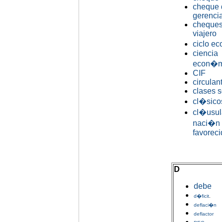
cheque 
gerenci
cheques
viajero
ciclo e
ciencia
econ�m
CIF
circulan
clases s
cl�sico
cl�usul
naci�n
favorec
D
debe
d�ficit
.
deflaci�n
deflactor