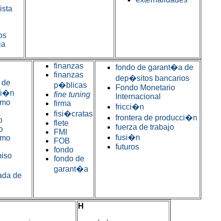
ista
os
ia
finanzas
fondo de garant�a de
finanzas
dep�sitos bancarios
 de
p�blicas
Fondo Monetario
ci�n
fine tuning
Internacional
smo
firma
fricci�n
fisi�cratas
frontera de producci�n
o
flete
fuerza de trabajo
o
FMI
fusi�n
smo
FOB
futuros
fondo
miso
fondo de
n
garant�a
ada de
H