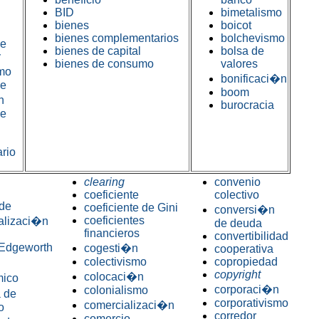
BID
bimetalismo
bienes
boicot
bienes complementarios
bolchevismo
de
bienes de capital
bolsa de
y
bienes de consumo
valores
mo
bonificaci�n
de
boom
n
burocracia
de
ario
clearing
convenio
coeficiente
colectivo
de
coeficiente de Gini
conversi�n
coeficientes
alizaci�n
de deuda
financieros
convertibilidad
 Edgeworth
cogesti�n
cooperativa
colectivismo
copropiedad
copyright
colocaci�n
ico
corporaci�n
colonialismo
 de
corporativismo
comercializaci�n
o
corredor
comercio