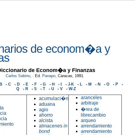
onarios de econom�a y
as
Diccionario de Econom�a y Finanzas
Carlos Sabino
, . Ed.
Panapo,
Caracas, 1991.
B
-
C
-
D
-
E
-
F
-
G
-
H
-
I
-
J-K
-
L
-
M
-
N
-
O
-
P
-
Q
-
R
-
S
-
T
-
U
-
V
-
W-Z
aranceles
acumulaci�n
arbitraje
aduana
ta
�rea de
agio
cia
ahorro
librecambio
cia
alcista
arqueo
miento
almacenes
in
arrendamiento
bond
arrendamiento