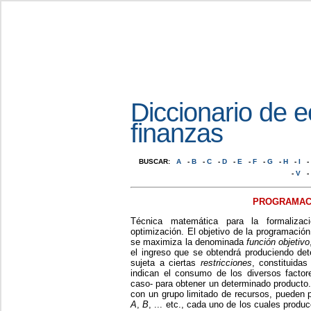
Diccionario de 
finanzas
BUSCAR:
A
-
B
-
C
-
D
-
E
-
F
-
G
-
H
-
I
-
-
V
-
PROGRAMACI
Técnica matemática para la formalizac
optimización. El objetivo de la programación
se maximiza la denominada
función objetivo
el ingreso que se obtendrá produciendo de
sujeta a ciertas
restricciones
, constituida
indican el consumo de los diversos factor
caso- para obtener un determinado producto
con un grupo limitado de recursos, pueden p
A
,
B
, ... etc., cada uno de los cuales prod