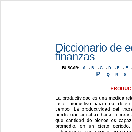
Diccionario de 
finanzas
BUSCAR:
A
-
B
-
C
-
D
-
E
-
F
P
-
Q
-
R
-
S
P
RODUC
La productividad es una medida rel
factor productivo para crear dete
tiempo. La productividad del trab
producción anual -o diaria, u horar
qué cantidad de bienes es capaz 
promedio, en un cierto período.
trabajadores, obviamente, no se es