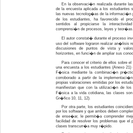
En la observaci�n realizada durante las
de la encuesta aplicada a los estudiantes s
las nuevas tecnolog�as de la informaci�n 
de los estudiantes, ha favorecido el pr
sentidos al propiciarse la interactivi
comprensi�n de procesos, leyes y teor�as
El autor constat� durante el proceso inv
uso del software lograron realizar an�lisis
discusiones de puntos de vista y valora
horizontes, en funci�n de ampliar sus conoc
Para conocer el criterio de ellos sobre 
una encuesta a los estudiantes (Anexo 21) 
F�sica mediante la combinaci�n pr�ctic
corroborado a partir de la implementaci�n
propias valoraciones emitidas por los estud
manifiestan que con la utilizaci�n de los
F�sica a la vida cotidiana, las clases s
Gr�fico 10, 11, 12).
Por otra parte, los estudiantes coincidier
por los software y que ambos deben comple
de ense�ar, le permit�a comprender mej
facilidad de resolver los problemas que el
clases transcurr�a muy r�pido.