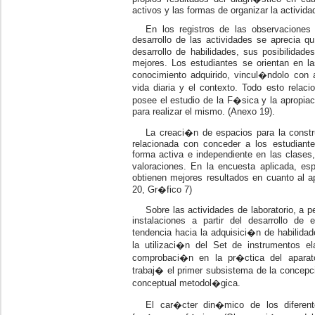
activos y las formas de organizar la activida
En los registros de las observaciones 
desarrollo de las actividades se aprecia 
desarrollo de habilidades, sus posibilidad
mejores. Los estudiantes se orientan en las
conocimiento adquirido, vincul�ndolo con 
vida diaria y el contexto. Todo esto rela
posee el estudio de la F�sica y la apropi
para realizar el mismo. (Anexo 19).
La creaci�n de espacios para la constr
relacionada con conceder a los estudiante
forma activa e independiente en las clases,
valoraciones. En la encuesta aplicada, e
obtienen mejores resultados en cuanto al 
20, Gr�fico 7)
Sobre las actividades de laboratorio, a 
instalaciones a partir del desarrollo d
tendencia hacia la adquisici�n de habilida
la utilizaci�n del Set de instrumentos el
comprobaci�n en la pr�ctica del aparat
trabaj� el primer subsistema de la concep
conceptual metodol�gica.
El car�cter din�mico de los diferen