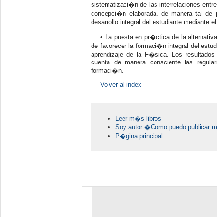
sistematizaci�n de las interrelaciones entre
concepci�n elaborada, de manera tal de 
desarrollo integral del estudiante mediante e
• La puesta en pr�ctica de la alternativ
de favorecer la formaci�n integral del est
aprendizaje de la F�sica. Los resultado
cuenta de manera consciente las regular
formaci�n.
Volver al index
Leer m�s libros
Soy autor �Como puedo publicar mi
P�gina principal