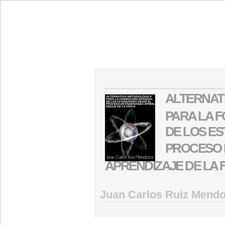
ALTERNAT
PARA LA 
DE LOS ES
PROCESO 
APRENDIZAJE DE LA 
Juan Carlos Ruiz Mend