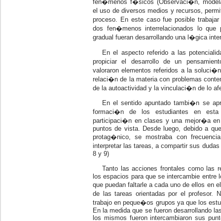
fen�menos f�sicos (Observaci�n, modela
el uso de diversos medios y recursos, permit
proceso. En este caso fue posible trabaja
dos fen�menos interrelacionados lo que 
gradual fueran desarrollando una l�gica inter
En el aspecto referido a las potencial
propiciar el desarrollo de un pensamien
valoraron elementos referidos a la soluci�n
relaci�n de la materia con problemas conte
de la autoactividad y la vinculaci�n de lo afe
En el sentido apuntado tambi�n se apr
formaci�n de los estudiantes en esta
participaci�n en clases y una mejor�a en 
puntos de vista. Desde luego, debido a qu
protag�nico, se mostraba con frecuencia 
interpretar las tareas, a compartir sus du
8 y 9)
Tanto las acciones frontales como las 
los espacios para que se intercambie entre 
que puedan faltarle a cada uno de ellos en e
de las tareas orientadas por el profesor. N
trabajo en peque�os grupos ya que los estud
En la medida que se fueron desarrollando las
los mismos fueron intercambiaron sus puntos