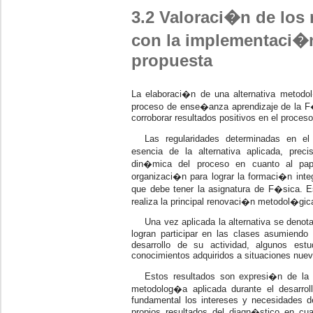
3.2 Valoraci�n de los
con la implementaci�n
propuesta
La elaboraci�n de una alternativa metodol
proceso de ense�anza aprendizaje de la F�
corroborar resultados positivos en el proceso
Las regularidades determinadas en el 
esencia de la alternativa aplicada, pre
din�mica del proceso en cuanto al pap
organizaci�n para lograr la formaci�n integ
que debe tener la asignatura de F�sica. 
realiza la principal renovaci�n metodol�gic
Una vez aplicada la alternativa se denot
logran participar en las clases asumiend
desarrollo de su actividad, algunos estu
conocimientos adquiridos a situaciones nueva
Estos resultados son expresi�n de la f
metodolog�a aplicada durante el desarrol
fundamental los intereses y necesidades d
propios resultados del diagn�stico en c