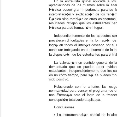
En la entrevista grupal aplicada a los
apreciaciones de los mismos sobre la alter
F�sica posee gran importancia para su fo
interpretaci�n y explicaci�n de los fen�
F�sica sino tambi�n de otras asignaturas, 
resultados reflejan que los estudiantes ha
F�sica para su formaci�n integral.
Independientemente de los aspectos se
prevalecen dificultades en la formaci�n de
logr� en todos el inter�s deseado por el 
continuar trabajando en el desarrollo de la
la disposici�n de los estudiantes para el tra
La valoraci�n en sentido general de la
demostrado que se pueden tener eviden
estudiantes, independientemente que los ca
en un corto tiempo, pero s� se pueden most
sido positivo.
Relacionado con lo anterior, las exi
normatividad para vencer el programa fue 
una Entrop�a para el logro de la trasc
concepci�n totalizadora aplicada.
Conclusiones.
• La instrumentaci�n parcial de la alt