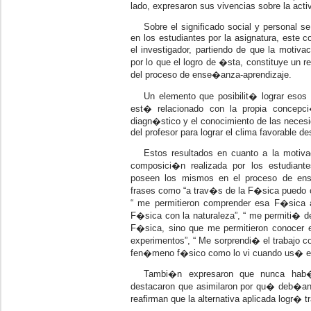
lado, expresaron sus vivencias sobre la acti
Sobre el significado social y personal 
en los estudiantes por la asignatura, este 
el investigador, partiendo de que la motiva
por lo que el logro de �sta, constituye un 
del proceso de ense�anza-aprendizaje.
Un elemento que posibilit� lograr esos
est� relacionado con la propia concepc
diagn�stico y el conocimiento de las necesi
del profesor para lograr el clima favorable d
Estos resultados en cuanto a la motiv
composici�n realizada por los estudiant
poseen los mismos en el proceso de ense
frases como “a trav�s de la F�sica puedo 
“ me permitieron comprender esa F�sica ab
F�sica con la naturaleza”, “ me permiti� de
F�sica, sino que me permitieron conocer 
experimentos”, “ Me sorprendi� el trabajo c
fen�meno f�sico como lo vi cuando us� el
Tambi�n expresaron que nunca hab�
destacaron que asimilaron por qu� deb�an
reafirman que la alternativa aplicada logr� 