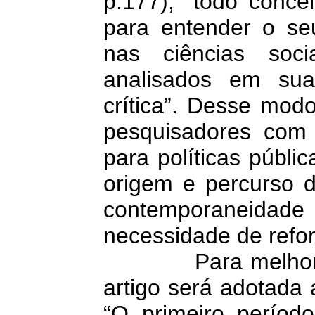
p.177), “todo conce
para entender o seu
nas ciências soc
analisados em su
crítica”. Desse mod
pesquisadores com a
para políticas públi
origem e percurso d
contemporaneidade
necessidade de refo
Para melhor divu
artigo será adotada 
“O primeiro período