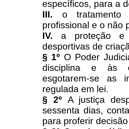
específicos, para a 
III.
o tratamento 
profissional e o não p
IV.
a proteção e 
desportivas de criaç
§ 1º
O Poder Judiciá
disciplina e às 
esgotarem-se as in
regulada em lei.
§ 2º
A justiça des
sessenta dias, cont
para proferir decisão 