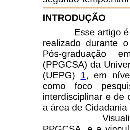
INTRODUÇÃO
Esse artigo é fruto
realizado durante
Pós-graduação em
(PPGCSA) da Univer
(UEPG)
1
, em nív
como foco pesquis
interdisciplinar e de
a área de Cidadania e
Visualizando 
PPGCSA, e a vincul