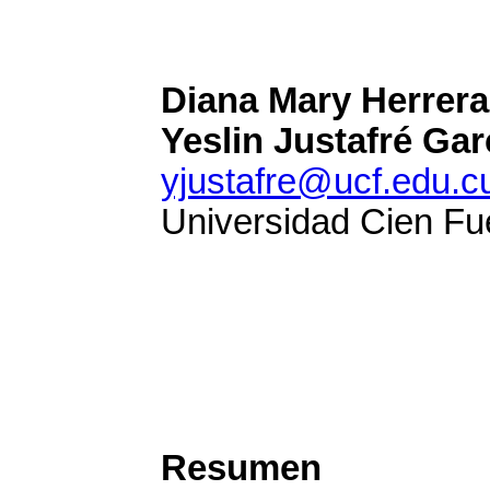
Diana Mary Herrer
Yeslin Justafré Garc
yjustafre@ucf.edu.c
Universidad Cien Fu
Resumen