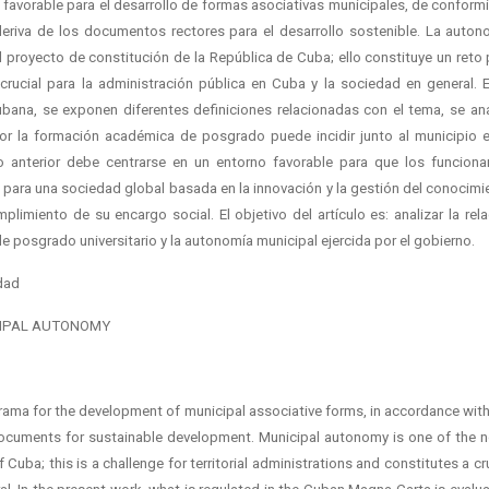
l favorable para el desarrollo de formas asociativas municipales, de conform
deriva de los documentos rectores para el desarrollo sostenible. La auton
proyecto de constitución de la República de Cuba; ello constituye un reto 
 crucial para la administración pública en Cuba y la sociedad en general. E
ubana, se exponen diferentes definiciones relacionadas con el tema, se ana
r la formación académica de posgrado puede incidir junto al municipio e
 anterior debe centrarse en un entorno favorable para que los funcionar
para una sociedad global basada en la innovación y la gestión del conocimi
limiento de su encargo social. El objetivo del artículo es: analizar la rela
e posgrado universitario y la autonomía municipal ejercida por el gobierno.
idad
CIPAL AUTONOMY
norama for the development of municipal associative forms, in accordance wit
 documents for sustainable development. Municipal autonomy is one of the n
Cuba; this is a challenge for territorial administrations and constitutes a cr