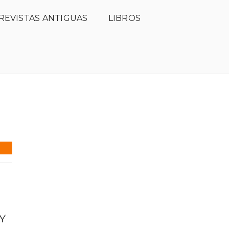
REVISTAS ANTIGUAS
LIBROS
rmas de publicación
Comité científico
Hemeroteca
Y