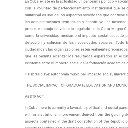
En Cuba existe en la actualidad un panorama político y socia
con la voluntad de perfeccionamiento institucional que se 
municipal es uno de los aspectos novedosos que contiene el 
las administraciones territoriales y constituye una novedad
presente trabajo se valora lo regulado en la Carta Magna C
como la universidad mediante el impacto social causado po
detección y solución de las necesidades sociales. Todo lo
ciudadanos y las organizaciones estén realmente preparados 
que les permita alcanzar los resultados esperados en el cump
existente entre el impacto social de la formación académica d
Palabras clave: autonomía municipal, impacto social, univers
THE SOCIAL IMPACT OF GRADUATE EDUCATION AND MUNI
ABSTRACT
In Cuba there is currently a favorable political and social pa
will for institutional improvement derived from the guiding
aspects contained in the draft constitution of the Republic of 