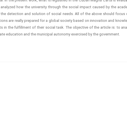
al. In the present work, what is regulated in the Cuban Magna Carta is evalu
 is analyzed how the university through the social impact caused by the acad
 the detection and solution of social needs. All of the above should focus 
ations are really prepared for a global society based on innovation and know
 the fulfillment of their social task. The objective of the article is: to an
duate education and the municipal autonomy exercised by the government.