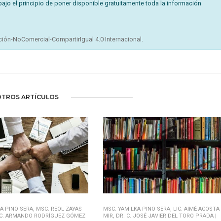
bajo el principio de poner disponible gratuitamente toda la información
ión-NoComercial-CompartirIgual 4.0 Internacional.
OTROS ARTÍCULOS
A PINO SERA, MSC. REOL ZAYAS
MSC. YAMILKA PINO SERA, LIC. AIMÉ ACOSTA
SC. ARMANDO RODRÍGUEZ GÓMEZ
MIR, DR. C. JOSÉ JAVIER DEL TORO PRADA |