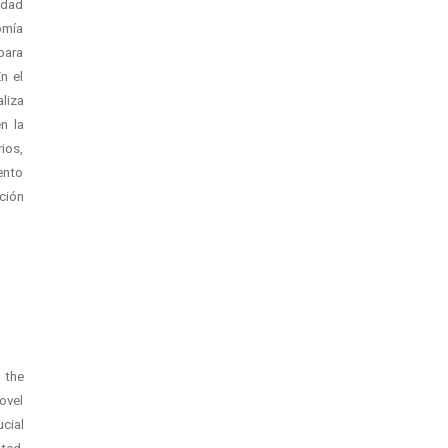
idad
omía
para
n el
liza
n la
ios,
ento
ción
h the
ovel
ucial