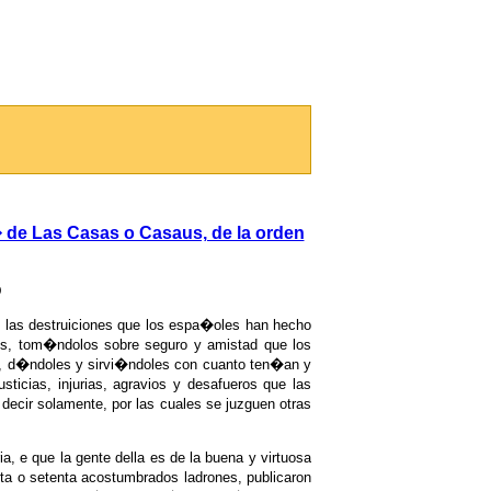
� de Las Casas o Casaus, de la orden
D
s las destruiciones que los espa�oles han hecho
s, tom�ndolos sobre seguro y amistad que los
s, d�ndoles y sirvi�ndoles con cuanto ten�an y
ticias, injurias, agravios y desafueros que las
decir solamente, por las cuales se juzguen otras
a, e que la gente della es de la buena y virtuosa
nta o setenta acostumbrados ladrones, publicaron