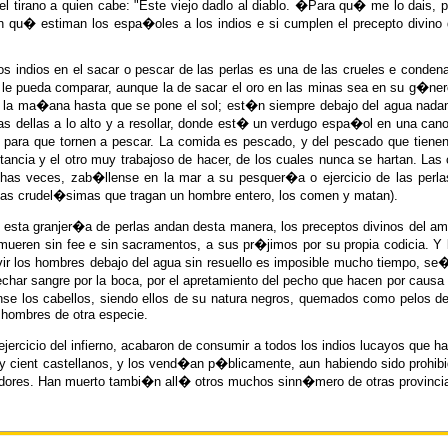
l tirano a quien cabe: "Este viejo dadlo al diablo. �Para qu� me lo dais, 
n qu� estiman los espa�oles a los indios e si cumplen el precepto divino 
los indios en el sacar o pescar de las perlas es una de las crueles e cond
se le pueda comparar, aunque la de sacar el oro en las minas sea en su g
e la ma�ana hasta que se pone el sol; est�n siempre debajo del agua nadand
as dellas a lo alto y a resollar, donde est� un verdugo espa�ol en una cano
 para que tornen a pescar. La comida es pescado, y del pescado que tiene
ancia y el otro muy trabajoso de hacer, de los cuales nunca se hartan. Las
has veces, zab�llense en la mar a su pesquer�a o ejercicio de las perlas 
nas crudel�simas que tragan un hombre entero, los comen y matan).
ta granjer�a de perlas andan desta manera, los preceptos divinos del amo
eren sin fee e sin sacramentos, a sus pr�jimos por su propia codicia. Y lo
 los hombres debajo del agua sin resuello es imposible mucho tiempo, se�a
 sangre por la boca, por el apretamiento del pecho que hacen por causa de 
e los cabellos, siendo ellos de su natura negros, quemados como pelos de l
 hombres de otra especie.
 ejercicio del infierno, acabaron de consumir a todos los indios lucayos qu
 cient castellanos, y los vend�an p�blicamente, aun habiendo sido prohibid
dadores. Han muerto tambi�n all� otros muchos sinn�mero de otras provincia