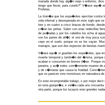
manada donde hay alg�n viejo o enfermo, dice e
tengo que llevar, para curarlo?" V�ase aqu� e
Profetas.
La tiran�a que los espa�oles ejercitan contra 
vida infernal y desesperada en este siglo que 
tres y en cuatro e cinco brazas de hondo, desd
cr�an las perlas. Salen con unas redecillas llen
de pu�adas y por los cabellos los echa al agua
son los panes de all�): el uno de muy poca sust
cepo en el suelo, porque no se les vayan. Muc
marrajos, que son dos especies de bestias mari
V�ase aqu� si guardan los espa�oles, que en es
muerte temporal y tambi�n del �nima, porque mu
acaban e consumen en breves d�as. Porque vivir
penetra, y as� todos com�nmente mueren de echar
y de c�maras que causa la frialdad. Convi�rtens
que no parecen sino monstruos en naturaleza de
En este incomportable trabajo, o por mejor decir
en esta granjer�a; e val�a cada uno cincuenta y
otra parte, porque los lucayos eran grandes na