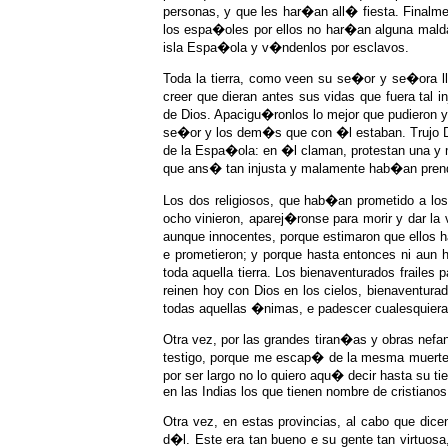
personas, y que les har�an all� fiesta. Finalme
los espa�oles por ellos no har�an alguna maldad
isla Espa�ola y v�ndenlos por esclavos.
Toda la tierra, como veen su se�or y se�ora lle
creer que dieran antes sus vidas que fuera tal 
de Dios. Apacigu�ronlos lo mejor que pudieron 
se�or y los dem�s que con �l estaban. Trujo D
de la Espa�ola: en �l claman, protestan una y m
que ans� tan injusta y malamente hab�an prendi
Los dos religiosos, que hab�an prometido a lo
ocho vinieron, aparej�ronse para morir y dar l
aunque innocentes, porque estimaron que ellos h
e prometieron; y porque hasta entonces ni aun h
toda aquella tierra. Los bienaventurados frailes
reinen hoy con Dios en los cielos, bienaventurad
todas aquellas �nimas, e padescer cualesquiera t
Otra vez, por las grandes tiran�as y obras nefa
testigo, porque me escap� de la mesma muerte p
por ser largo no lo quiero aqu� decir hasta su 
en las Indias los que tienen nombre de cristianos
Otra vez, en estas provincias, al cabo que di
d�l. Este era tan bueno e su gente tan virtuos