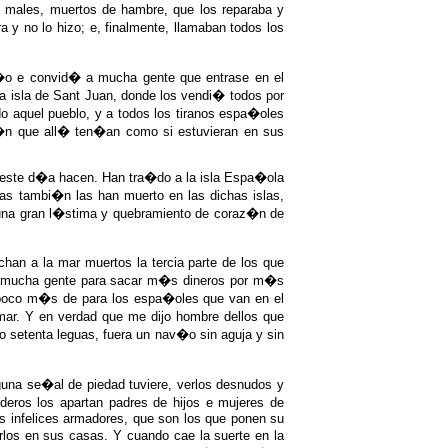
males, muertos de hambre, que los reparaba y
a y no lo hizo; e, finalmente, llamaban todos los
v�o e convid� a mucha gente que entrase en el
 isla de Sant Juan, donde los vendi� todos por
o aquel pueblo, y a todos los tiranos espa�oles
s�n que all� ten�an como si estuvieran en sus
n este d�a hacen. Han tra�do a la isla Espa�ola
s tambi�n las han muerto en las dichas islas,
s una gran l�stima y quebramiento de coraz�n de
an a la mar muertos la tercia parte de los que
er mucha gente para sacar m�s dineros por m�s
o poco m�s de para los espa�oles que van en el
 mar. Y en verdad que me dijo hombre dellos que
o setenta leguas, fuera un nav�o sin aguja y sin
guna se�al de piedad tuviere, verlos desnudos y
ros los apartan padres de hijos e mujeres de
os infelices armadores, que son los que ponen su
rlos en sus casas. Y cuando cae la suerte en la