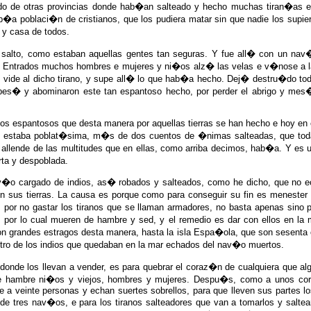
o de otras provincias donde hab�an salteado y hecho muchas tiran�as e 
b�a poblaci�n de cristianos, que los pudiera matar sin que nadie los supier
 y casa de todos.
 salto, como estaban aquellas gentes tan seguras. Y fue all� con un na
s. Entrados muchos hombres e mujeres y ni�os alz� las velas e v�nose a la
e vide al dicho tirano, y supe all� lo que hab�a hecho. Dej� destru�do tod
s pes� y abominaron este tan espantoso hecho, por perder el abrigo y me
os espantosos que desta manera por aquellas tierras se han hecho e hoy e
ue estaba poblat�sima, m�s de dos cuentos de �nimas salteadas, que toda
, allende de las multitudes que en ellas, como arriba decimos, hab�a. Y e
rta y despoblada.
v�o cargado de indios, as� robados y salteados, como he dicho, que no ech
en sus tierras. La causa es porque como para conseguir su fin es menest
a, por no gastar los tiranos que se llaman armadores, no basta apenas sin
s, por lo cual mueren de hambre y sed, y el remedio es dar con ellos en la
ron grandes estragos desta manera, hasta la isla Espa�ola, que son sesenta 
stro de los indios que quedaban en la mar echados del nav�o muertos.
onde los llevan a vender, es para quebrar el coraz�n de cualquiera que al
hambre ni�os y viejos, hombres y mujeres. Despu�s, como a unos corde
 a veinte personas y echan suertes sobrellos, para que lleven sus partes l
de tres nav�os, e para los tiranos salteadores que van a tomarlos y saltea