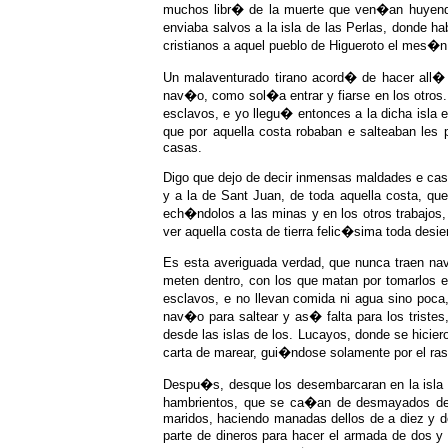
muchos libr� de la muerte que ven�an huyend
enviaba salvos a la isla de las Perlas, donde ha
cristianos a aquel pueblo de Higueroto el mes�n
Un malaventurado tirano acord� de hacer all�
nav�o, como sol�a entrar y fiarse en los otro
esclavos, e yo llegu� entonces a la dicha isla 
que por aquella costa robaban e salteaban le
casas.
Digo que dejo de decir inmensas maldades e cas
y a la de Sant Juan, de toda aquella costa, q
ech�ndolos a las minas y en los otros trabajos
ver aquella costa de tierra felic�sima toda desie
Es esta averiguada verdad, que nunca traen na
meten dentro, con los que matan por tomarlos 
esclavos, e no llevan comida ni agua sino poc
nav�o para saltear y as� falta para los triste
desde las islas de los. Lucayos, donde se hicie
carta de marear, gui�ndose solamente por el ra
Despu�s, desque los desembarcaran en la isla d
hambrientos, que se ca�an de desmayados de 
maridos, haciendo manadas dellos de a diez y de
parte de dineros para hacer el armada de dos y 