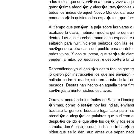
a los indios que se ven�an a morar y vivir a aq
grand�sima afecci�n y alegr�a, tray�ndoles ca
todos los indios de aquel Nuevo Mundo: dar ex
porque as� la quisieron los espa�oles, que fue
Al tiempo que pon�an la paja sobre las varas o 
acabase la casa, metieron mucha gente dentro d
dentro. Los cuales echan mano a las espadas e 
saltaron para huir, hicieron pedazos con las 
rec�gense a otra casa del pueblo para se defen
todos vivos. Y con su presa, que ser�a de cien
venden la mitad por esclavos, e despu�s a la E
Reprendiendo yo al capit�n desta tan insigne
lo dieron por instrucci�n los que me enviaron
hallado padre ni madre, sino en la isla de la 
pecados. Destas han hecho en aquella tierra f
ser�n justamente hechos esclavos.
Otra vez acordando los frailes de Sancto Doming
�nimas, como lo est�n hoy las Indias, enviaron 
tractase la gente e buscase lugar apto para ha
atenci�n e alegr�a las palabras que pudieron 
despu�s de ido el que all� los dej�; y los espa
llamaba don Alonso, o que los frailes le hab�an
piden que se lo den, aun antes que sepan nad