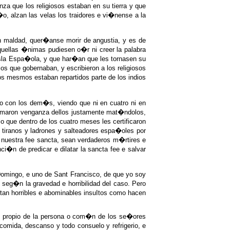
za que los religiosos estaban en su tierra y que
o, alzan las velas los traidores e vi�nense a la
an maldad, quer�anse morir de angustia, y es de
quellas �nimas pudiesen o�r ni creer la palabra
isla Espa�ola, y que har�an que les tornasen su
que gobernaban, y escribieron a los religiosos
os mesmos estaban repartidos parte de los indios
o con los dem�s, viendo que ni en cuatro ni en
 tomaron venganza dellos justamente mat�ndolos,
 que dentro de los cuatro meses les certificaron
s tiranos y ladrones y salteadores espa�oles por
�n nuestra fee sancta, sean verdaderos m�rtires e
ci�n de predicar e dilatar la sancta fee e salvar
 Domingo, e uno de Sant Francisco, de que yo soy
seg�n la gravedad e horribilidad del caso. Pero
 tan horribles e abominables insuItos como hacen
re propio de la persona o com�n de los se�ores
omida, descanso y todo consuelo y refrigerio, e