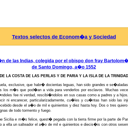
Textos selectos de Econom�a y Sociedad
n de las Indias, colegida por el obispo don fray Bartolom
de Santo Domingo, a�o 1552
DE LA COSTA DE LAS PERLAS Y DE PARIA Y LA ISLA DE LA TRINIDA
zuela, exclusive, que habr� docientas leguas, han sido grandes e se�alada
os los m�s que pod�an a vida para venderlos por esclavos. Muchas vece
ndoles fee ni verdad, rescibi�ndolos en sus casas como a padres y a hijo
r ni encarecer, particularizadamente, cu�les y cu�ntas han sido las injus
cebido desde el a�o de mil e quinientos y diez hasta hoy. Dos o tres quiero 
gnas de todo tormento y fuego.
 Sicilia e m�s felice, quest� pegada con la tierra firme por la parte de Pari
 a ella un salteador el a�o de mil e quinientos e diecis�is con otros sese