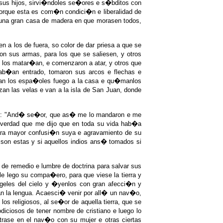
e sus hijos, sirvi�ndoles se�ores e s�bditos con
orque esta es com�n condici�n e liberalidad de
 una gran casa de madera en que morasen todos,
 a los de fuera, so color de dar priesa a que se
on sus armas, para los que se saliesen, y otros
 los matar�an, e comenzaron a atar, y otros que
 hab�an entrado, tomaron sus arcos e flechas e
pegan los espa�oles fuego a la casa e qu�manlos
an las velas e van a la isla de San Juan, donde
di�: "And� se�or, que as� me lo mandaron e me
n verdad que me dijo que en toda su vida hab�a
 para mayor confusi�n suya e agravamiento de su
son estas y si aquellos indios ans� tomados si
 de remedio e lumbre de doctrina para salvar sus
le lego su compa�ero, para que viese la tierra y
�ngeles del cielo y �yenlos con gran afecci�n y
n la lengua. Acaesci� venir por all� un nav�o,
s religiosos, al se�or de aquella tierra, que se
iciosos de tener nombre de cristiano e luego lo
rase en el nav�o con su mujer e otras ciertas