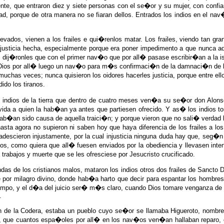
nte, que entraron diez y siete personas con el se�or y su mujer, con confian
, porque de otra manera no se fiaran dellos. Entrados los indios en el nav�
vados, vienen a los frailes e qui�renlos matar. Los frailes, viendo tan gr
injusticia hecha, especialmente porque era poner impedimento a que nunca a
y dij�ronles que con el primer nav�o que por all� pasase escribir�an a la 
ios por all� luego un nav�o para m�s confirmaci�n de la damnaci�n de los 
uchas veces; nunca quisieron los oidores hacerles justicia, porque entre ell
do los tiranos.
s indios de la tierra que dentro de cuatro meses ven�a su se�or don Alons
a vida a quien la hab�an ya antes que partiesen ofrecido. Y as� los indios
ab�an sido causa de aquella traici�n; y porque vieron que no sali� verdad lo
asta agora no supieron ni saben hoy que haya diferencia de los frailes a lo
 padescieron injustamente, por la cual injusticia ninguna duda hay que, seg
os, como quiera que all� fuesen enviados por la obediencia y llevasen inten
rabajos y muerte que se les ofresciese por Jesucristo crucificado.
ndas de los cristianos malos, mataron los indios otros dos frailes de Sancto
or milagro divino, donde hab�a harto que decir para espantar los hombres 
tiempo, y el d�a del juicio ser� m�s claro, cuando Dios tomare venganza de
.
cen de la Codera, estaba un pueblo cuyo se�or se llamaba Higueroto, nomb
a, que cuantos espa�oles por all� en los nav�os ven�an hallaban reparo, c