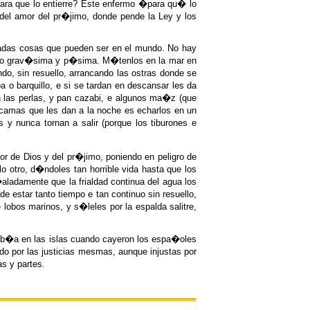
para que lo entierre? Este enfermo �para qu� lo
del amor del pr�jimo, donde pende la Ley y los
enadas cosas que pueden ser en el mundo. No hay
�nero grav�sima y p�sima. M�tenlos en la mar en
o, sin resuello, arrancando las ostras donde se
a o barquillo, e si se tardan en descansar les da
n las perlas, y pan cazabi, e algunos ma�z (que
 camas que les dan a la noche es echarlos en un
y nunca tornan a salir (porque los tiburones e
r de Dios y del pr�jimo, poniendo en peligro de
 otro, d�ndoles tan horrible vida hasta que los
ladamente que la frialdad continua del agua los
estar tanto tiempo e tan continuo sin resuello,
obos marinos, y s�leles por la espalda salitre,
e hab�a en las islas cuando cayeron los espa�oles
o por las justicias mesmas, aunque injustas por
s y partes.