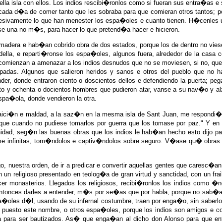
uella isla con ellos. Los indios rescibi�ronlos como si fueran sus entra�as 
da d�a de comer tanto que les sobraba para que comieran otros tantos; p
cesivamente lo que han menester los espa�oles e cuanto tienen. H�cenles
se una no m�s, para hacer lo que pretend�a hacer e hicieron.
madera e hab�an cobrido obra de dos estados, porque los de dentro no viesen
ella, e reparti�ronse los espa�oles, algunos fuera, alrededor de la casa c
comienzan a amenazar a los indios desnudos que no se moviesen, si no, que
espadas. Algunos que salieron heridos y sanos e otros del pueblo que no
der, donde entraron ciento o doscientos dellos e defendiendo la puerta; 
to y ochenta o docientos hombres que pudieron atar, vanse a su nav�o y alz
spa�ola, donde vendieron la otra.
 traici�n e maldad, a la saz�n en la mesma isla de Sant Juan, me respon
, que cuando no pudiese tomarlos por guerra que los tomase por paz." Y e
Trinidad, seg�n las buenas obras que los indios le hab�an hecho esto dijo
irme infinitas, tom�ndolos e captiv�ndolos sobre seguro. V�ase qu� obras 
o, nuestra orden, de ir a predicar e convertir aquellas gentes que caresc�an
un religioso presentado en teolog�a de gran virtud y sanctidad, con un frai
cer monasterios. Llegados los religiosos, recibi�ronlos los indios como 
entonces darles a entender, m�s por se�as que por habla, porque no sab�a
�oles d�l, usando de su infernal costumbre, traen por enga�o, sin saberlo lo
 puesto este nombre, o otros espa�oles, porque los indios son amigos e cod
a para ser bautizados. As� que enga�an al dicho don Alonso para que ent