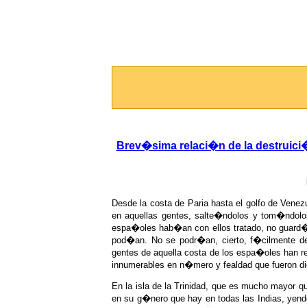
Brev�sima relaci�n de la destruici�
Desde la costa de Paria hasta el golfo de Vene
en aquellas gentes, salte�ndolos y tom�ndol
espa�oles hab�an con ellos tratado, no guard�
pod�an. No se podr�an, cierto, f�cilmente deci
gentes de aquella costa de los espa�oles han re
innumerables en n�mero y fealdad que fueron di
En la isla de la Trinidad, que es mucho mayor que
en su g�nero que hay en todas las Indias, yendo