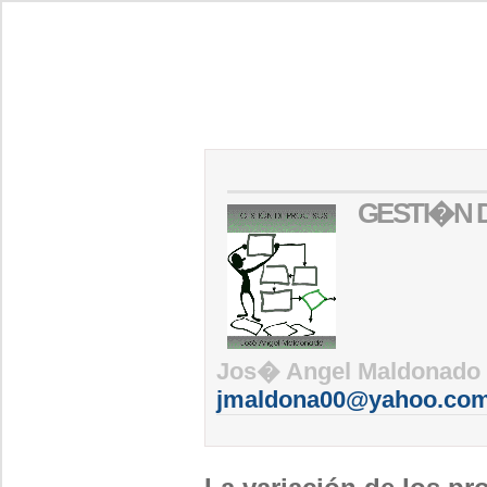
GESTI�N 
Jos� Angel Maldonado
jmaldona00@yahoo.co