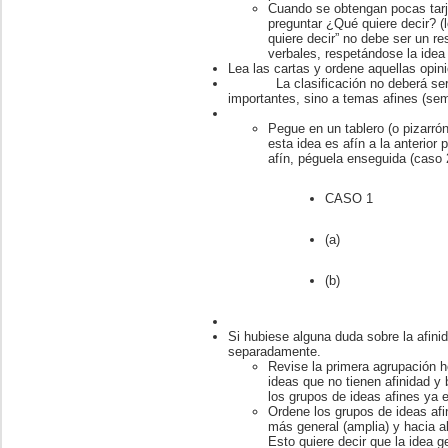
Cuando se obtengan pocas tarj
preguntar ¿Qué quiere decir? (l
quiere decir” no debe ser un r
verbales, respetándose la idea 
Lea las cartas y ordene aquellas opin
La clasificación no deberá ser de
importantes, sino a temas afines (se
Pegue en un tablero (o pizarrón)
esta idea es afín a la anterior 
afín, péguela enseguida (caso 
CASO 1
(a)
(b)
Si hubiese alguna duda sobre la afinid
separadamente.
Revise la primera agrupación h
ideas que no tienen afinidad y
los grupos de ideas afines ya 
Ordene los grupos de ideas afi
más general (amplia) y hacia a
Esto quiere decir que la idea g