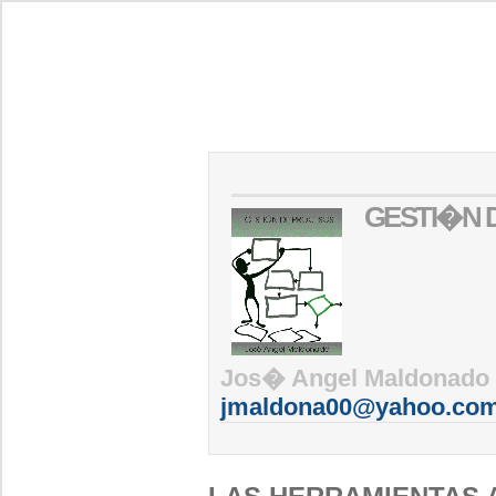
GESTI�N 
Jos� Angel Maldonado
jmaldona00@yahoo.co