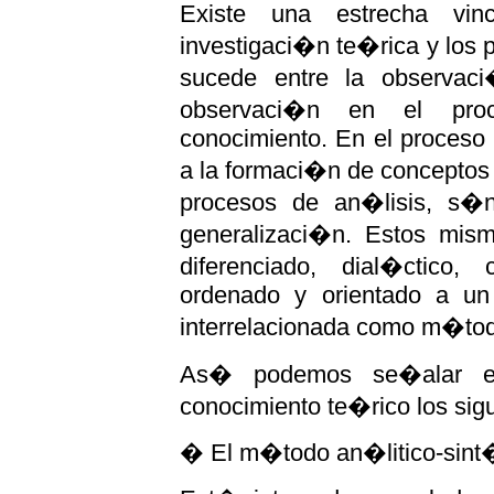
Existe una estrecha vi
investigaci�n te�rica y los 
sucede entre la observac
observaci�n en el pro
conocimiento. En el proceso 
a la formaci�n de conceptos 
procesos de an�lisis, s�n
generalizaci�n. Estos mis
diferenciado, dial�ctico, 
ordenado y orientado a un
interrelacionada como m�tod
As� podemos se�alar ent
conocimiento te�rico los sigu
� El m�todo an�litico-sint�