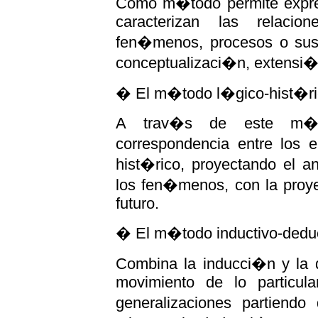
Como m�todo permite expres
caracterizan las relacio
fen�menos, procesos o sus 
conceptualizaci�n, extensi�n
� El m�todo l�gico-hist�ri
A trav�s de este m�to
correspondencia entre los
hist�rico, proyectando el a
los fen�menos, con la proy
futuro.
� El m�todo inductivo-deduc
Combina la inducci�n y la 
movimiento de lo particul
generalizaciones partiendo 