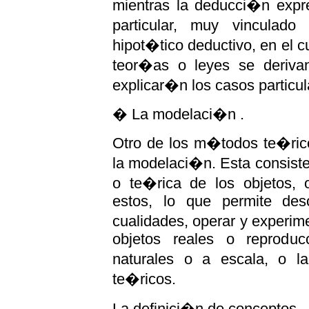
mientras la deducci�n expre
particular, muy vinculad
hipot�tico deductivo, en el cu
teor�as o leyes se deriva
explicar�n los casos particul
� La modelaci�n .
Otro de los m�todos te�rico
la modelaci�n. Esta consiste
o te�rica de los objetos, 
estos, lo que permite des
cualidades, operar y experi
objetos reales o reproduc
naturales o a escala, o l
te�ricos.
La definici�n de conceptos