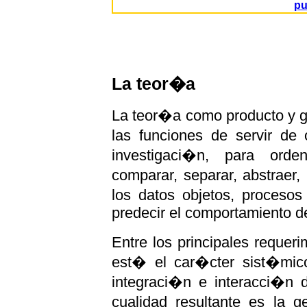
pu
La teor�a
La teor�a como producto y g
las funciones de servir de 
investigaci�n, para ordenar
comparar, separar, abstraer,
los datos objetos, proce
predecir el comportamiento d
Entre los principales reque
est� el car�cter sist�mico
integraci�n e interacci�n 
cualidad resultante es la 