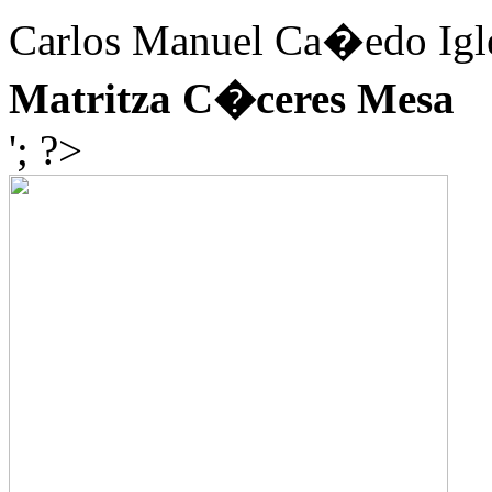
Carlos Manuel Ca�edo Igle
Matritza C�ceres Mesa
'; ?>