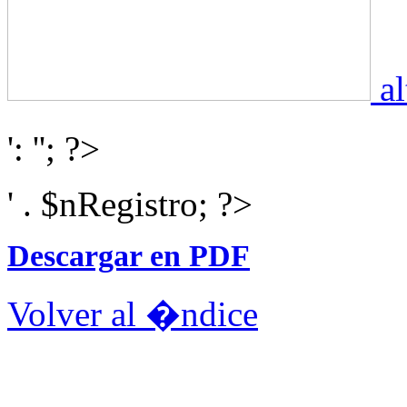
al
': ''; ?>
' . $nRegistro; ?>
Descargar en PDF
Volver al �ndice