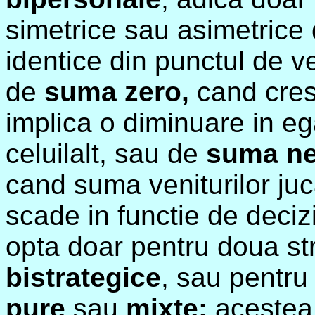
simetrice sau asimetrice 
identice din punctul de ve
de
suma zero,
cand cres
implica o diminuare in ega
celuilalt, sau de
suma n
cand suma veniturilor juc
scade in functie de decizi
opta doar pentru doua str
bistrategice
, sau pentru 
pure
sau
mixte;
acestea 