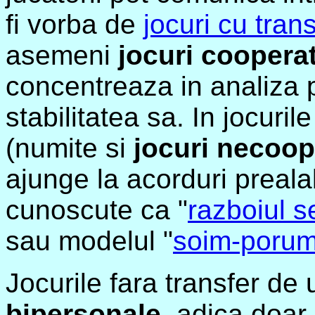
fi vorba de
jocuri cu trans
asemeni
jocuri coopera
concentreaza in analiza po
stabilitatea sa. In jocurile
(numite si
jocuri necoop
ajunge la acorduri prealab
cunoscute ca "
razboiul s
sau modelul "
soim-porum
Jocurile fara transfer de u
bipersonale
, adica doar 