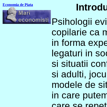
Introdu
Economia de Piata
Psihologii ev
copilarie ca 
in forma exp
legaturi in s
si situatii con
si adulti, joc
modele de sit
in care putem
care se repet