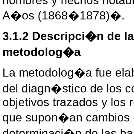
hombres y hechos notabl
A�os (1868�1878)�.
3.1.2 Descripci�n de la
metodolog�a
La metodolog�a fue elab
del diagn�stico de los c
objetivos trazados y los
que supon�an cambios en
determinaci�n de las ha