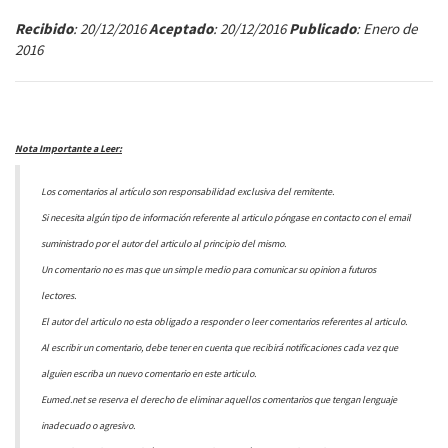
Recibido
: 20/12/2016
Aceptado
: 20/12/2016
Publicado
: Enero de
2016
Nota Importante a Leer:
Los comentarios al artículo son responsabilidad exclusiva del remitente.
Si necesita algún tipo de información referente al articulo póngase en contacto con el email
suministrado por el autor del articulo al principio del mismo.
Un comentario no es mas que un simple medio para comunicar su opinion a futuros
lectores.
El autor del articulo no esta obligado a responder o leer comentarios referentes al articulo.
Al escribir un comentario, debe tener en cuenta que recibirá notificaciones cada vez que
alguien escriba un nuevo comentario en este articulo.
Eumed.net se reserva el derecho de eliminar aquellos comentarios que tengan lenguaje
inadecuado o agresivo.