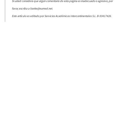
Si usted considera que algún comentario de esta página es inadecuado o agresivo, por
favor, escriba a lisette@eumed.net.
Este artículo es editado por Servicios Académicos Intercontinentales S.L. B-93417426.