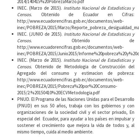
2014/140415%20PobrezaMarzo.pdf
INEC. (Marzo de 2015).
Instituto Nacional de Estadisticas y
Censos.
Obtenido de Ecuador en Cifras:
http://www.ecuadorencifras.gob.ec/documentos/web-
inec/POBREZA/2015/Marzo/Reporte_pobreza_desigualdad_ma
INEC. (JUNIO de 2015).
Instituto Nacional de Estadisticas y
Censos.
Obtenido de
http://www.ecuadorencifras.gob.ec/documentos/web-
inec/POBREZA/2015/Junio2015/Informe%20pobreza%20y%20de
INEC. (Marzo de 2015).
Instituto Nacional de Estadisticas y
Censos.
Obtenido de Metodologia de Construcción del
Agregado del consumo y estimacion de pobreza:
http://www.ecuadorencifras.gob.ec/documentos/web-
inec/POBREZA/2015/Pobreza%20por%20Consumo-
2015/2.%20150410%20ECVMetodologia.pdf
PNUD. El Programa de las Naciones Unidas para el Desarrollo
(PNUD) en sus 50 años, trabaja con los gobiernos y con
organizaciones de la sociedad civil y el sector privado, En
especial del Ecuador, para ayudar a los países en impulsar y
sostener el crecimiento que mejora la vida de todos y, al
mismo tiempo, cuida al medio ambiente.