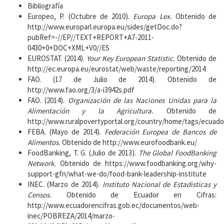
Bibliografía
Europeo, P. (Octubre de 2010).
Europa Lex.
Obtenido de
http://www.europarl.europa.eu/sides/getDoc.do?
pubRef=-//EP//TEXT+REPORT+A7-2011-
0430+0+DOC+XML+V0//ES
EUROSTAT. (2014).
Your Key European Statistic.
Obtenido de
http://ec.europa.eu/eurostat/web/waste/reporting/2014
FAO. (17 de Julio de 2014). Obtenido de
http://www.fao.org/3/a-i3942s.pdf
FAO. (2014).
Organización de las Naciones Unidas para la
Alimentación y la Agricultura.
Obtenido de
http://www.ruralpovertyportal.org/country/home/tags/ecuado
FEBA. (Mayo de 2014).
Federación Europea de Bancos de
Alimentos.
Obtenido de http://www.eurofoodbank.eu/
FoodBanking, T. G. (Julio de 2013).
The Global FoodBanking
Network.
Obtenido de https://www.foodbanking.org/why-
support-gfn/what-we-do/food-bank-leadership-institute
INEC. (Marzo de 2014).
Instituto Nacional de Estadisticas y
Censos.
Obtenido de Ecuador en Cifras:
http://www.ecuadorencifras.gob.ec/documentos/web-
inec/POBREZA/2014/marzo-