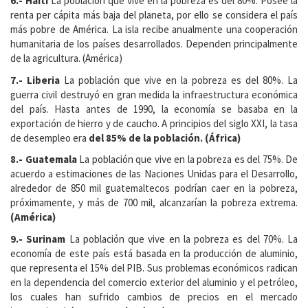
6.- Haití
La población que vive en la pobreza es del 80%. Posee la
renta per cápita más baja del planeta, por ello se considera el país
más pobre de América. La isla recibe anualmente una cooperación
humanitaria de los países desarrollados. Dependen principalmente
de la agricultura. (América)
7.- Liberia
La población que vive en la pobreza es del 80%. La
guerra civil destruyó en gran medida la infraestructura económica
del país. Hasta antes de 1990, la economía se basaba en la
exportación de hierro y de caucho. A principios del siglo XXI, la tasa
de desempleo era
del 85% de la población. (África)
8.- Guatemala
La población que vive en la pobreza es del 75%. De
acuerdo a estimaciones de las Naciones Unidas para el Desarrollo,
alrededor de 850 mil guatemaltecos podrían caer en la pobreza,
próximamente, y más de 700 mil, alcanzarían la pobreza extrema.
(América)
9.- Surinam
La población que vive en la pobreza es del 70%. La
economía de este país está basada en la producción de aluminio,
que representa el 15% del PIB. Sus problemas económicos radican
en la dependencia del comercio exterior del aluminio y el petróleo,
los cuales han sufrido cambios de precios en el mercado