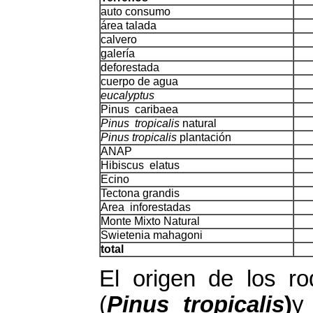
auto consumo
área talada
calvero
galería
deforestada
cuerpo de agua
eucalyptus
Pinus caribaea
Pinus tropicalis
natural
Pinus tropicalis
plantación
ANAP
Hibiscus elatus
Ecino
Tectona grandis
Area inforestadas
Monte Mixto Natural
Swietenia mahagoni
total
El origen de los ro
(
Pinus tropicalis
)
y