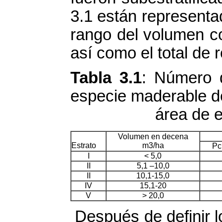
3.1 están representa
rango del volumen co
así como el total de 
Tabla 3.1
: Número d
especie made
área de estu
Volumen en decena
Estrato
m3/ha
Pc
I
< 5,0
II
5,1 –10,0
II
10,1-15,0
IV
15,1-20
V
> 20,0
Después de definir l