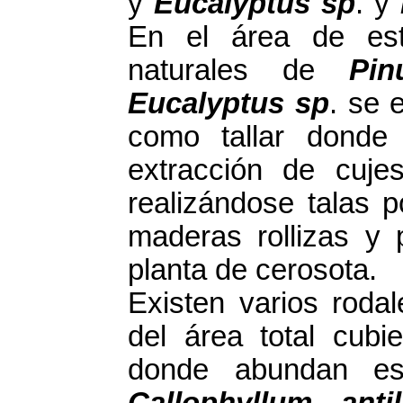
y
Eucalyptus sp
. y
En el área de est
naturales de
Pin
Eucalyptus sp
. se 
como tallar donde 
extracción de cuj
realizándose talas p
maderas rollizas y 
planta de cerosota.
Existen varios roda
del área total cubi
donde abundan es
Callophyllum anti