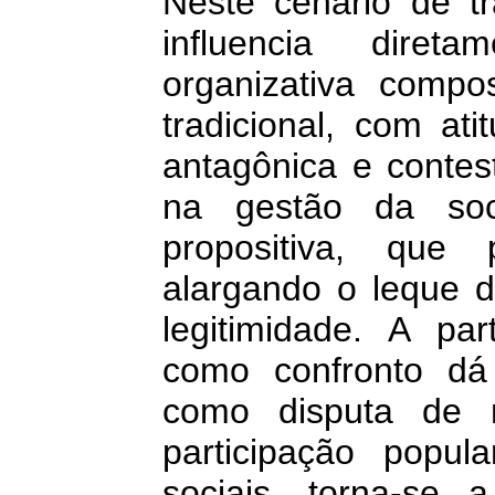
Neste cenário de t
influencia dir
organizativa compo
tradicional, com at
antagônica e contes
na gestão da soc
propositiva, que
alargando o leque d
legitimidade. A par
como confronto dá 
como disputa de n
participação popul
sociais, torna-se a