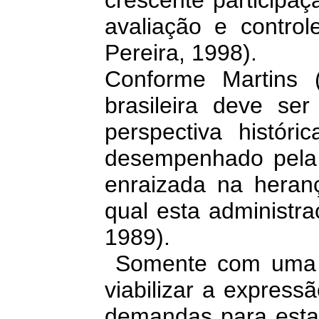
crescente participa
avaliação e control
Pereira, 1998).
Conforme Martins (
brasileira deve se
perspectiva histór
desempenhado pela c
enraizada na heranç
qual esta administra
1989).
Somente com uma c
viabilizar a express
demandas para esta