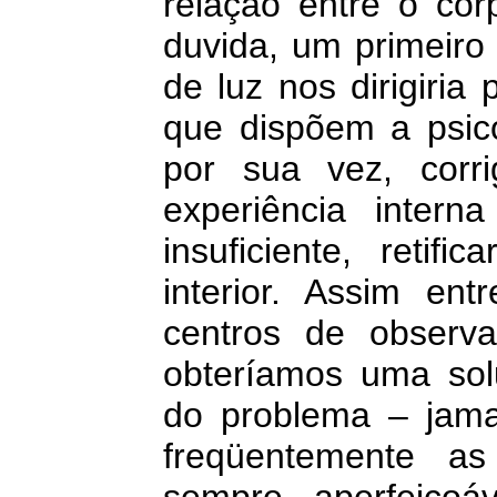
relação entre o co
duvida, um primeiro
de luz nos dirigiria
que dispõem a psico
por sua vez, corr
experiência intern
insuficiente, reti
interior. Assim en
centros de observaç
obteríamos uma so
do problema – jama
freqüentemente as
sempre aperfeiçoá