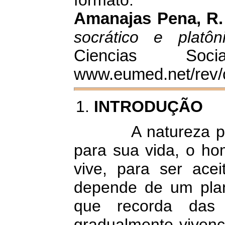
formato:
Amanajas Pena, R.
socrático e platôni
Ciencias Soc
www.eumed.net/rev/c
INTRODUÇÃO
A natureza 
para sua vida, o h
vive, para ser ace
depende de um plan
que recorda das 
gradualmente vivenci