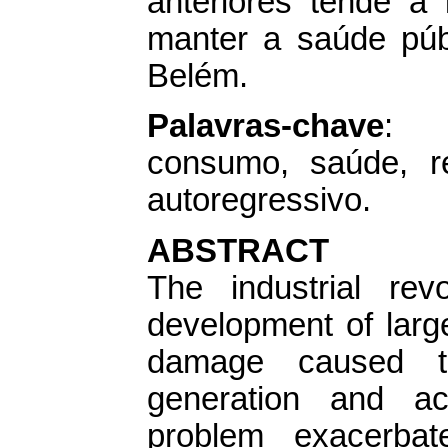
anteriores tende a 
manter a saúde púb
Belém.
Palavras-chave
: D
consumo, saúde, re
autoregressivo.
ABSTRACT
The industrial re
development of larg
damage caused t
generation and ac
problem exacerbat