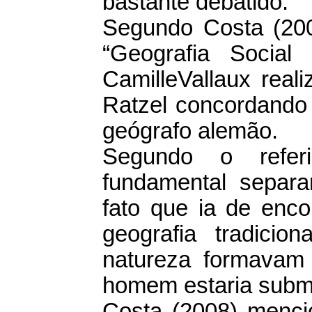
bastante debatido.
Segundo Costa (200
“Geografia Socia
CamilleVallaux real
Ratzel concordando
geógrafo alemão.
Segundo o referi
fundamental separa
fato que ia de enc
geografia tradici
natureza formavam
homem estaria submi
Costa (2008) mencio