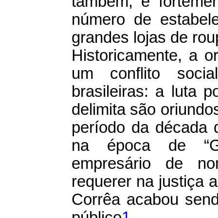
também, é fortemen
número de estabel
grandes lojas de rou
Historicamente, a o
um conflito soci
brasileiras: a luta 
delimita são oriund
período da década
na época de “Gl
empresário de no
requerer na justiça 
Corrêa acabou sendo
público
1
.