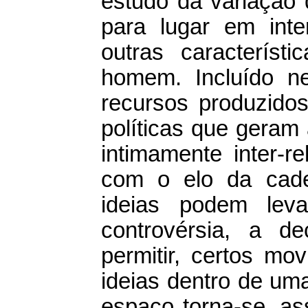
estudo da variação 
para lugar em int
outras caracterís
homem. Incluído ne
recursos produzidos
políticas que geram 
intimamente inter-r
com o elo da cadeia
ideias podem lev
controvérsia, a de
permitir, certos mo
ideias dentro de um
espaço torna-se, as