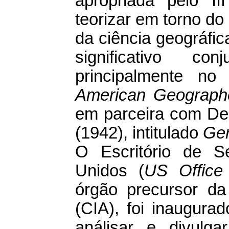
apropriada pelo I
teorizar em torno d
da ciência geográfi
significativo co
principalmente n
American Geograph
em parceira com Der
(1942), intitulado
Ger
O Escritório de S
Unidos (
US Office 
órgão precursor da 
(CIA), foi inaugura
análisar e divulg