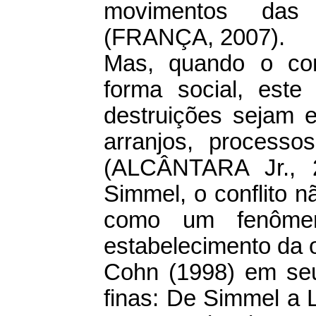
movimentos das d
(FRANÇA, 2007).
Mas, quando o con
forma social, este 
destruições sejam es
arranjos, processos
(ALCÂNTARA Jr., 2
Simmel, o conflito n
como um fenômen
estabelecimento da 
Cohn (1998) em seu 
finas: De Simmel a 