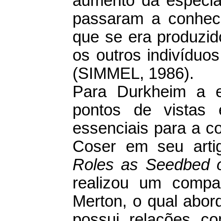
aumento da especial
passaram a conhec
que se era produzi
os outros indivíduo
(SIMMEL, 1986).
Para Durkheim a e
pontos de vistas e
essenciais para a c
Coser em seu artigo
Roles as Seedbed o
realizou um compa
Merton, o qual abord
possui relações co