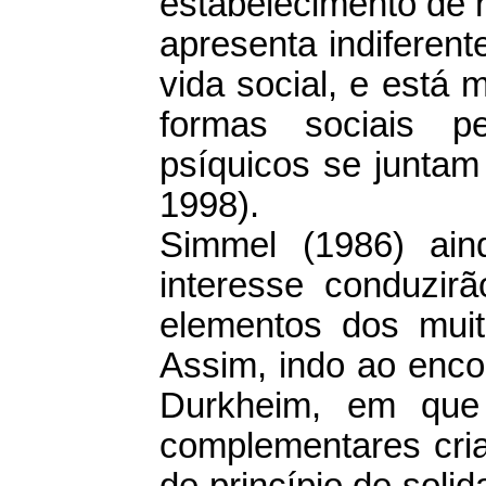
estabelecimento de 
apresenta indiferen
vida social, e está
formas sociais p
psíquicos se junta
1998).
Simmel (1986) ain
interesse conduzirã
elementos dos mui
Assim, indo ao enco
Durkheim, em que 
complementares cria
de princípio de soli