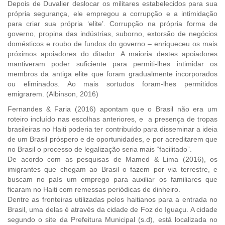
Depois de Duvalier deslocar os militares estabelecidos para sua
própria segurança, ele empregou a corrupção e a intimidação
para criar sua própria ‘elite’. Corrupção na própria forma de
governo, propina das indústrias, suborno, extorsão de negócios
domésticos e roubo de fundos do governo – enriqueceu os mais
próximos apoiadores do ditador. A maioria destes apoiadores
mantiveram poder suficiente para permiti-lhes intimidar os
membros da antiga elite que foram gradualmente incorporados
ou eliminados. Ao mais sortudos foram-lhes permitidos
emigrarem. (Albinson, 2016)
Fernandes & Faria (2016) apontam que o Brasil não era um
roteiro incluído nas escolhas anteriores, e a presença de tropas
brasileiras no Haiti poderia ter contribuído para disseminar a ideia
de um Brasil próspero e de oportunidades, e por acreditarem que
no Brasil o processo de legalização seria mais “facilitado”.
De acordo com as pesquisas de Mamed & Lima (2016), os
imigrantes que chegam ao Brasil o fazem por via terrestre, e
buscam no país um emprego para auxiliar os familiares que
ficaram no Haiti com remessas periódicas de dinheiro.
Dentre as fronteiras utilizadas pelos haitianos para a entrada no
Brasil, uma delas é através da cidade de Foz do Iguaçu. A cidade
segundo o site da Prefeitura Municipal (s.d), está localizada no