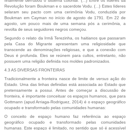
finalmente derrubou o sistema colonial. (...) Entre os líderes da
Revolução foram Boukman e o sacerdote Vodu. (...) Estes líderes
selaram seu pacto com uma cerimônia Vodu, conduzida por
Boukman em Cayman no início de agosto de 1791. Em 22 de
agosto, um pouco mais de uma semana pós a cerimônia, a
revolta de seus seguidores negros começou.
Segundo o relato da Irmã Terezinha, os haitianos que passaram
pela Casa do Migrante apresentam uma religiosidade que
transcende as denominações religiosas, e que a conexão com
Deus é profunda. Eles se reúnem para cultos, entretanto, não
possuem uma religião definida nos moldes padronizados.
4.3 AS DIVERSAS FRONTEIRAS
Tradicionalmente a fronteira nasce de limite de
versus
ação do
Estado. Uma das linhas definidas está associada ao Estado que
pretensamente a possui. Antes de começar a discussão de
fronteira, é importante conceituar os espaços humanos, que para
Gottmann (apud Arriaga-Rodriguez, 2014) é o espaço geográfico
ocupado e transformado pelas comunidades humanas:
O conceito de espaço humano faz referência ao espaço
geográfico ocupado e transformado pelas comunidades
humanas. Este espaço é limitado, no sentido que só é acessível