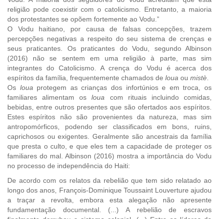
religião pode coexistir com o catolicismo. Entretanto, a maioria
dos protestantes se opõem fortemente ao Vodu.”
O Vodu haitiano, por causa de falsas concepções, trazem
percepções negativas a respeito do seu sistema de crenças e
seus praticantes. Os praticantes do Vodu, segundo Albinson
(2016) não se sentem em uma religião à parte, mas sim
integrantes do Catolicismo. A crença do Vodu é acerca dos
espíritos da família, frequentemente chamados de
loua
ou
mistè
.
Os
loua
protegem as crianças dos infortúnios e em troca, os
familiares alimentam os
loua
com rituais incluindo comidas,
bebidas, entre outros presentes que são ofertados aos espíritos.
Estes espíritos não são provenientes da natureza, mas sim
antropomórficos, podendo ser classificados em bons, ruins,
caprichosos ou exigentes. Geralmente são ancestrais da família
que presta o culto, e que eles tem a capacidade de proteger os
familiares do mal. Albinson (2016) mostra a importância do Vodu
no processo de independência do Haiti:
De acordo com os relatos da rebelião que tem sido relatado ao
longo dos anos, François-Dominique Toussaint Louverture ajudou
a traçar a revolta, embora esta alegação não apresente
fundamentação documental. (...) A rebelião de escravos