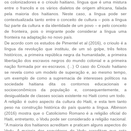
os colonizadores e o crioulo haitiano, língua que é uma mistura
entre o francês e os vários dialetos de origem africana, falada
pela maioria dos haitianos. Neste caso, a língua pode ser
contextualizada tanto entre o conceito de cultura – pois a língua
faz parte da cultura e da identidade de um povo – e pelo conceito
de fronteira, pois o imigrante pode considerar a língua uma
fronteira na adaptação no novo país.
De acordo com os estudos de Pimentel et al (2016), o crioulo é a
língua da revolução que instituiu, de um só golpe, três feitos
históricos, a primeira república negra da humanidade, a primeira
libertação dos escravos negros do mundo colonial e a primeira
nação formada por ex-escravos. (...) O caso do Crioulo haitiano
se revela como um modelo de superação e, ao mesmo tempo,
um exemplo de como a supremacia de interesses políticos na
sociedade haitiana dita os contornos educacionais e
socioeconômicos da população e, consequentemente, a
desigualdade de classes sociais existente no Haiti como um todo.
A religião é outro aspecto da cultura do Haiti, e esta tem tanto
peso na construção histórica do país quanto a língua. Albinson
(2016) mostra que o Catolicismo Romano é a religião oficial do
Haiti, entretanto, o Vodu pode ser considerado a religião nacional.
“A maioria dos haitianos acreditam e praticam alguns aspectos do
Vodu. A maioria dos seguidores do Vodu acreditam que esta