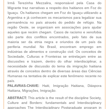
Irmã Terezinha Mezzalira, responsável pela Casa do
Migrante traz narrativas a respeito dos haitianos em Foz do
Iguaçu. Os haitianos chegam em Foz do Iguaçu utilizando a
Argentina e já conhecem os mecanismos para legalizar sua
permanência no país através do pedido de refúgio. Na
região Oeste, se organizam em associações para ajudar
aqueles que recém chegam. Casos de racismo e xenofobia
são parte dos conflitos encontrados, pelo fato de sua
maioria ser da etnia negra e oriundos de um país da
periferia mundial. No Brasil, encontram emprego em
indústrias de alimentos e construção civil. Os conceitos de
Sociedade, Culturas e Fronteiras se entrelaçam entre as
discussões e trazem, dentro do olhar interdisciplinar, a
necessidade de discussão do tema da imigração haitiana
através de conceitos dentro de diversas áreas das Ciências
Humanas na tentativa de explicar este fenômeno recente no
país.
PALAVRAS-CHAVE:
Haiti, Imigração Haitiana, Diáspora
Haitiana, Migrações, Imigração.
ABSTRACT
:
This article is the result of the discipline Society,
Culture and Borders: fundamentals and Interdisciplinary
approaches The Interdisciplinary Postgraduate program in