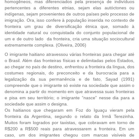
homogêneos, mas diferenciados pela presença de indivíduos
pertencentes a diferentes etnias, sejam elas autóctones ou
indígenas, sejam provenientes de outros países pelo processo de
imigração. Ora, isso confere à população inserida no contexto de
fronteira um grau de diversificação étnica que, somado à
identidade natural ou conquistada do conjunto populacional de
um e de outro lado da fronteira, cria uma situação sociocultural
extremamente complexa. (Oliveira, 2006)
O imigrante haitiano atravessou várias fronteiras para chegar até
o Brasil. Além das fronteiras físicas e delimitadas pelos Estados,
ao chegar no país de destino, enfrentou a fronteira da língua, dos
costumes regionais, do preconceito e da burocracia para a
legalização da sua permanência e de fato, Sayad (1991)
compreende que o imigrante só existe na sociedade que assim o
denomina a partir do momento em que atravessa suas fronteiras
e pisa em seu território; o imigrante “nasce” nesse dia para a
sociedade que assim o designa.
Os haitianos que chegaram em Foz do Iguaçu vieram pela
fronteira da Argentina, segundo o relato da Irmã Terezinha.
Muitos foram logrados por taxistas, que cobravam em torno de
R$200 a R$500 reais para atravessarem a fronteira. Em um
caso, um dos imigrantes chegou com marcas visíveis de