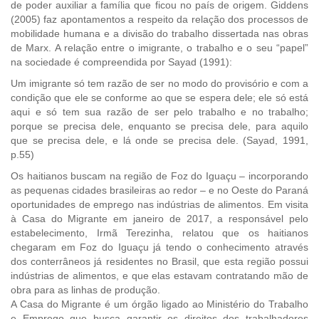
de poder auxiliar a família que ficou no país de origem. Giddens
(2005) faz apontamentos a respeito da relação dos processos de
mobilidade humana e a divisão do trabalho dissertada nas obras
de Marx. A relação entre o imigrante, o trabalho e o seu “papel”
na sociedade é compreendida por Sayad (1991):
Um imigrante só tem razão de ser no modo do provisório e com a
condição que ele se conforme ao que se espera dele; ele só está
aqui e só tem sua razão de ser pelo trabalho e no trabalho;
porque se precisa dele, enquanto se precisa dele, para aquilo
que se precisa dele, e lá onde se precisa dele. (Sayad, 1991,
p.55)
Os haitianos buscam na região de Foz do Iguaçu – incorporando
as pequenas cidades brasileiras ao redor – e no Oeste do Paraná
oportunidades de emprego nas indústrias de alimentos. Em visita
à Casa do Migrante em janeiro de 2017, a responsável pelo
estabelecimento, Irmã Terezinha, relatou que os haitianos
chegaram em Foz do Iguaçu já tendo o conhecimento através
dos conterrâneos já residentes no Brasil, que esta região possui
indústrias de alimentos, e que elas estavam contratando mão de
obra para as linhas de produção.
A Casa do Migrante é um órgão ligado ao Ministério do Trabalho
e Emprego que busca garantir os direitos dos trabalhadores