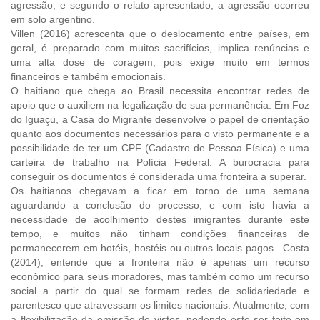
agressão, e segundo o relato apresentado, a agressão ocorreu
em solo argentino.
Villen (2016) acrescenta que o deslocamento entre países, em
geral, é preparado com muitos sacrifícios, implica renúncias e
uma alta dose de coragem, pois exige muito em termos
financeiros e também emocionais.
O haitiano que chega ao Brasil necessita encontrar redes de
apoio que o auxiliem na legalização de sua permanência. Em Foz
do Iguaçu, a Casa do Migrante desenvolve o papel de orientação
quanto aos documentos necessários para o visto permanente e a
possibilidade de ter um CPF (Cadastro de Pessoa Física) e uma
carteira de trabalho na Polícia Federal. A burocracia para
conseguir os documentos é considerada uma fronteira a superar.
Os haitianos chegavam a ficar em torno de uma semana
aguardando a conclusão do processo, e com isto havia a
necessidade de acolhimento destes imigrantes durante este
tempo, e muitos não tinham condições financeiras de
permanecerem em hotéis, hostéis ou outros locais pagos. Costa
(2014), entende que a fronteira não é apenas um recurso
econômico para seus moradores, mas também como um recurso
social a partir do qual se formam redes de solidariedade e
parentesco que atravessam os limites nacionais. Atualmente, com
a flexibilização da emissão de vistos, podendo este ser feito em