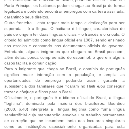
Porto Príncipe, os haitianos podem chegar ao Brasil já de forma
legalizada e podendo encontrar empregos com carteira assinada,
garantindo seus direitos.
Outra fronteira – esta requer mais tempo e dedicação para ser
superada – é a língua. O haitiano é bilíngue, característica do
país de origem ter duas línguas oficiais – o francês e o crioulo. O
crioulo foi admitido como língua oficial em 1987, sendo ensinado
nas escolas e constando nos documentos oficiais do governo.
Entretanto, alguns imigrantes que chegam ao Brasil possuem,
além delas, pouca compreensão do espanhol, o que em alguns
casos facilita a comunicação.
Para o imigrante que chega ao Brasil, o domínio do português
significa maior interação com a população, e amplia as
oportunidades de emprego podendo assim, garantir a
subsistência dos familiares que ficaram no Haiti e/ou conseguir
trazer o cônjuge e filhos para o Brasil.
Oficialmente, o português é o idioma oficial do Brasil, a língua
“legítima”, dominada pela maioria dos brasileiros. Bourdieu
(2008, p.48) interpreta a língua legítima como “uma língua
semiartificial cuja manutenção envolve um trabalho permanente
de correção que se incumbem tanto aos locutores singulares
como as instituições especialmente organizadas para esta