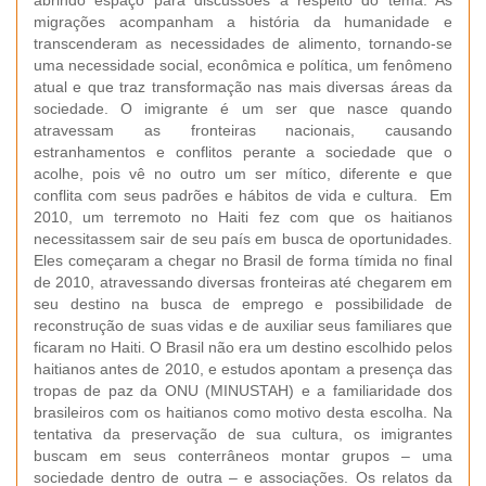
abrindo espaço para discussões a respeito do tema. As
migrações acompanham a história da humanidade e
transcenderam as necessidades de alimento, tornando-se
uma necessidade social, econômica e política, um fenômeno
atual e que traz transformação nas mais diversas áreas da
sociedade. O imigrante é um ser que nasce quando
atravessam as fronteiras nacionais, causando
estranhamentos e conflitos perante a sociedade que o
acolhe, pois vê no outro um ser mítico, diferente e que
conflita com seus padrões e hábitos de vida e cultura. Em
2010, um terremoto no Haiti fez com que os haitianos
necessitassem sair de seu país em busca de oportunidades.
Eles começaram a chegar no Brasil de forma tímida no final
de 2010, atravessando diversas fronteiras até chegarem em
seu destino na busca de emprego e possibilidade de
reconstrução de suas vidas e de auxiliar seus familiares que
ficaram no Haiti. O Brasil não era um destino escolhido pelos
haitianos antes de 2010, e estudos apontam a presença das
tropas de paz da ONU (MINUSTAH) e a familiaridade dos
brasileiros com os haitianos como motivo desta escolha. Na
tentativa da preservação de sua cultura, os imigrantes
buscam em seus conterrâneos montar grupos – uma
sociedade dentro de outra – e associações. Os relatos da