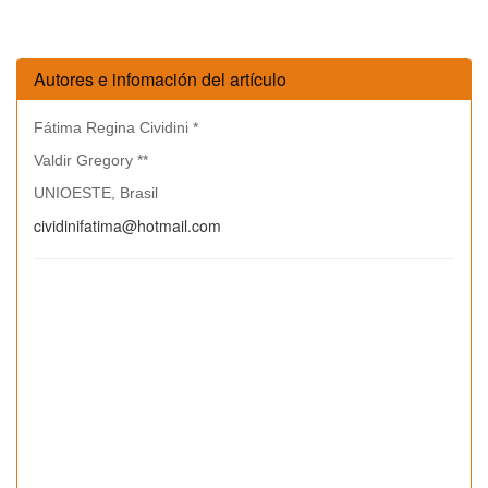
Autores e infomación del artículo
Fátima Regina Cividini *
Valdir Gregory **
UNIOESTE, Brasil
cividinifatima@hotmail.com