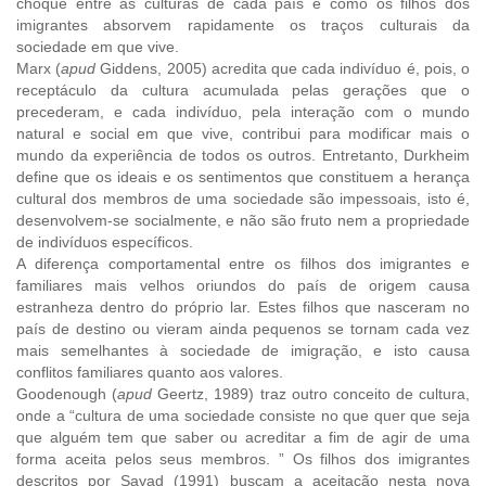
choque entre as culturas de cada país e como os filhos dos
imigrantes absorvem rapidamente os traços culturais da
sociedade em que vive.
Marx (
apud
Giddens, 2005) acredita que cada indivíduo é, pois, o
receptáculo da cultura acumulada pelas gerações que o
precederam, e cada indivíduo, pela interação com o mundo
natural e social em que vive, contribui para modificar mais o
mundo da experiência de todos os outros. Entretanto, Durkheim
define que os ideais e os sentimentos que constituem a herança
cultural dos membros de uma sociedade são impessoais, isto é,
desenvolvem-se socialmente, e não são fruto nem a propriedade
de indivíduos específicos.
A diferença comportamental entre os filhos dos imigrantes e
familiares mais velhos oriundos do país de origem causa
estranheza dentro do próprio lar. Estes filhos que nasceram no
país de destino ou vieram ainda pequenos se tornam cada vez
mais semelhantes à sociedade de imigração, e isto causa
conflitos familiares quanto aos valores.
Goodenough (
apud
Geertz, 1989) traz outro conceito de cultura,
onde a “cultura de uma sociedade consiste no que quer que seja
que alguém tem que saber ou acreditar a fim de agir de uma
forma aceita pelos seus membros. ” Os filhos dos imigrantes
descritos por Sayad (1991) buscam a aceitação nesta nova