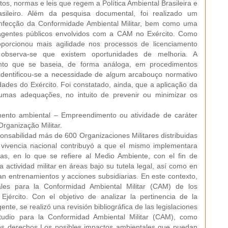
tos, normas e leis que regem a Política Ambiental Brasileira e
asileiro. Além da pesquisa documental, foi realizado um
fecção da Conformidade Ambiental Militar, bem como uma
 agentes públicos envolvidos com a CAM no Exército. Como
roporcionou mais agilidade nos processos de licenciamento
to, observa-se que existem oportunidades de melhoria. A
nto que se baseia, de forma análoga, em procedimentos
 identificou-se a necessidade de algum arcabouço normativo
ades do Exército. Foi constatado, ainda, que a aplicação da
gumas adequações, no intuito de prevenir ou minimizar os
mento ambiental – Empreendimento ou atividade de caráter
rganização Militar.
ponsabilidad más de 600 Organizaciones Militares distribuidas
ta vivencia nacional contribuyó a que el mismo implementara
s, en lo que se refiere al Medio Ambiente, con el fin de
 actividad militar en áreas bajo su tutela legal, así como en
an entrenamientos y acciones subsidiarias. En este contexto,
ales para la Conformidad Ambiental Militar (CAM) de los
jército. Con el objetivo de analizar la pertinencia de la
ente, se realizó una revisión bibliográfica de las legislaciones
studio para la Conformidad Ambiental Militar (CAM), como
 los derechos Los posibles impactos ambientales que puedan