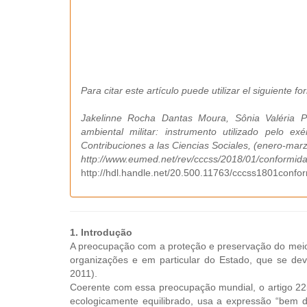
Para citar este artículo puede utilizar el siguiente fo
Jakelinne Rocha Dantas Moura, Sônia Valéria P
ambiental militar: instrumento utilizado pelo ex
Contribuciones a las Ciencias Sociales, (enero-marz
http://www.eumed.net/rev/cccss/2018/01/conformidad
http://hdl.handle.net/20.500.11763/cccss1801confor
1. Introdução
A preocupação com a proteção e preservação do meio a
organizações e em particular do Estado, que se de
2011).
Coerente com essa preocupação mundial, o artigo 225
ecologicamente equilibrado, usa a expressão “bem