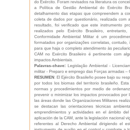
do Exército. Foram revisados na literatura os concei
a Política de Gestão Ambiental do Exército Br
detalhamento das etapas que compreendem a con
coleta de dados por questionário, realizada com
resultado, foi verificado que este instrumento p
realizados pelo Exército Brasileiro, entretan
Conformidade Ambiental Militar é um procedime
formatados por organizações correlatas, contudo,
para que haja o completo atendimento às peculiarid
CAM no Exército Brasileiro é pertinente com al
impactos Ambientais.
Palavras-chave:
Legislação Ambiental - Licencia
militar - Preparo e emprego das Forças armadas – O
RESUMEN
: El Ejército Brasileño posee bajo su res
por todos los biomas del territorio brasileño. Es
normas y procedimientos por medio de ordenanza
prevenir o minimizar los impactos provocados por la
las áreas donde las Organizaciones Militares realiz
se destacan las orientaciones técnicas ambient
emprendimientos y actividades en el ámbito del E
aplicación de la CAM, ante la legislación nacional vig
referentes al Derecho Ambiental dirigiendo el e
instrumento de auxilio en el control y combate a