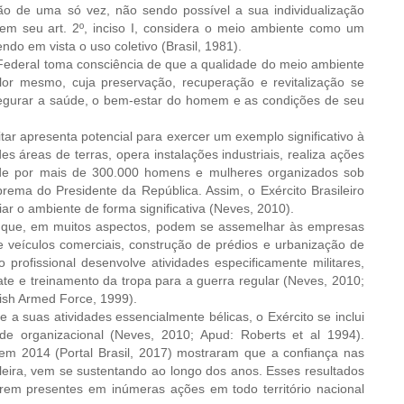
ão de uma só vez, não sendo possível a sua individualização
 em seu art. 2º, inciso I, considera o meio ambiente como um
ndo em vista o uso coletivo (Brasil, 1981).
 Federal toma consciência de que a qualidade do meio ambiente
or mesmo, cuja preservação, recuperação e revitalização se
segurar a saúde, o bem-estar do homem e as condições de seu
tar apresenta potencial para exercer um exemplo significativo à
 áreas de terras, opera instalações industriais, realiza ações
ponde por mais de 300.000 homens e mulheres organizados sob
rema do Presidente da República. Assim, o Exército Brasileiro
ar o ambiente de forma significativa (Neves, 2010).
s que, em muitos aspectos, podem se assemelhar às empresas
de veículos comerciais, construção de prédios e urbanização de
 profissional desenvolve atividades especificamente militares,
e e treinamento da tropa para a guerra regular (Neves, 2010;
ish Armed Force, 1999).
a suas atividades essencialmente bélicas, o Exército se inclui
dade organizacional (Neves, 2010; Apud: Roberts et al 1994).
em 2014 (Portal Brasil, 2017) mostraram que a confiança nas
leira, vem se sustentando ao longo dos anos. Esses resultados
rem presentes em inúmeras ações em todo território nacional