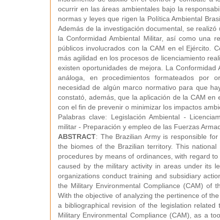
ocurrir en las áreas ambientales bajo la responsabil
normas y leyes que rigen la Política Ambiental Brasi
Además de la investigación documental, se realizó
la Conformidad Ambiental Militar, así como una re
públicos involucrados con la CAM en el Ejército. C
más agilidad en los procesos de licenciamiento real
existen oportunidades de mejora. La Conformidad A
análoga, en procedimientos formateados por org
necesidad de algún marco normativo para que haya 
constató, además, que la aplicación de la CAM en e
con el fin de prevenir o minimizar los impactos ambi
Palabras clave: Legislación Ambiental - Licencia
militar - Preparación y empleo de las Fuerzas Armad
ABSTRACT
: The Brazilian Army is responsible for
the biomes of the Brazilian territory. This nation
procedures by means of ordinances, with regard to 
caused by the military activity in areas under its 
organizations conduct training and subsidiary action
the Military Environmental Compliance (CAM) of the
With the objective of analyzing the pertinence of the 
a bibliographical revision of the legislation relat
Military Environmental Compliance (CAM), as a tool