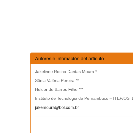
Autores e infomación del artículo
Jakelinne Rocha Dantas Moura *
Sônia Valéria Pereira **
Helder de Barros Filho ***
Instituto de Tecnologia de Pernambuco – ITEP/OS, B
jakemoura@bol.com.br