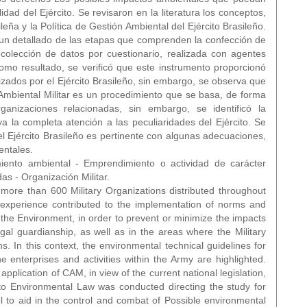
idad del Ejército. Se revisaron en la literatura los conceptos,
leña y la Política de Gestión Ambiental del Ejército Brasileño.
 un detallado de las etapas que comprenden la confección de
colección de datos por cuestionario, realizada con agentes
omo resultado, se verificó que este instrumento proporcionó
izados por el Ejército Brasileño, sin embargo, se observa que
mbiental Militar es un procedimiento que se basa, de forma
anizaciones relacionadas, sin embargo, se identificó la
la completa atención a las peculiaridades del Ejército. Se
l Ejército Brasileño es pertinente con algunas adecuaciones,
entales.
miento ambiental - Emprendimiento o actividad de carácter
as - Organización Militar.
 more than 600 Military Organizations distributed throughout
al experience contributed to the implementation of norms and
the Environment, in order to prevent or minimize the impacts
legal guardianship, as well as in the areas where the Military
s. In this context, the environmental technical guidelines for
 enterprises and activities within the Army are highlighted.
application of CAM, in view of the current national legislation,
ed to Environmental Law was conducted directing the study for
 to aid in the control and combat of Possible environmental