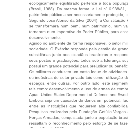
ecologicamente equilibrado pertence a toda populaç
(Brasil, 1988). Da mesma forma, a Lei nº 6.938/81,
patrimônio público a ser necessariamente protegido, te
Segundo José Afonso da Silva (2004), a Constituição
se transformara num bem, num patrimônio, num val
tornaram num imperativo do Poder Público, para as
desenvolvimento.
Agindo no ambiente de forma responsável, o setor mili
sociedade. O Exército responde pela gestão de grandes
subsidiárias junto aos cidadãos brasileiros e res
seus postos e graduações, todos sob a liderança sup
possui um grande potencial para prejudicar ou benefici
Os militares conduzem um vasto leque de atividade
ou indústrias do setor privado tais como: utilização 
espaços, entre outras. Por outro lado, este segmento
tais como: desenvolvimento e uso de armas de combat
Apud: United States Department of Defense and Swed
Embora seja um causador de danos em potencial, face 
entre as instituições que requerem alta confiabili
Pesquisas realizadas pela Fundação Getúlio Vargas 
Forças Armadas, conquistada junto à população brasi
ressaltam o reconhecimento pelo esforço de se faze