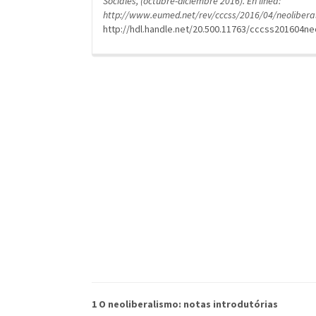
Sociales, (octubre-diciembre 2016). En línea:
http://www.eumed.net/rev/cccss/2016/04/neolibera
http://hdl.handle.net/20.500.11763/cccss201604ne
1 O neoliberalismo: notas introdutórias