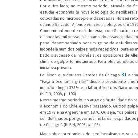
Por outro lado, no mesmo período, através de fin
estudar economia (a nova ideologia do neoliberalis
colocadas no microscópio e dissecadas. No seu retor
quando Salvador Allende venceu as eleições em 1970. 
Concomitantemente na Indonésia, com Suharto, a r
quinhentas mil pessoas tinham sido assassinadas, ma
papel desempenhado por um grupo de estudiosos c
Indonésia num dos países mais receptivos para as mu
Dado o sucesso da Indonésia, os opositores de Alle
clima de golpe foi instaurado. Para eles as idéia
iniciativa privada.
31
Foi Nixon que deu aos Garotos de Chicago
a cha
“Faça a economia gritar!” disse o presidente ame
inflação atingiu 375% e o laboratório dos Garotos
(KLEIN, 2008, p. 100)
Nesse mesmo período, no auge da brutalidade do regi
a economia do Chile estava passando. Outros golpe
em 1973 e na Argentina em 1976. Ou seja, “os país
ser dominados por governos militares respaldados 
de Chicago”. (KLEIN, 2008, p. 108)
Mas sob o predomínio do neoliberalismo e seu c