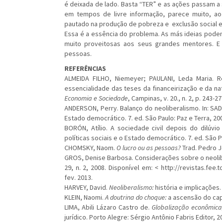
é deixada de lado. Basta “TER” e as ações passam a 
em tempos de livre informação, parece muito, ao 
pautado na produção de pobreza e exclusão social e 
Essa é a essência do problema. As más ideias pode
muito proveitosas aos seus grandes mentores. E
pessoas.
REFERÊNCIAS
ALMEIDA FILHO, Niemeyer; PAULANI, Leda Maria. R
essencialidade das teses da financeirização e da n
Economia e Sociedade
, Campinas, v. 20., n. 2, p. 243-2
ANDERSON, Perry. Balanço do neoliberalismo. In: SAD
Estado democrático. 7. ed. São Paulo: Paz e Terra, 200
BORÓN, Atílio. A sociedade civil depois do dilúvio 
políticas sociais e o Estado democrático. 7. ed. São Pa
CHOMSKY, Naom.
O lucro ou as pessoas?
Trad. Pedro J
GROS, Denise Barbosa. Considerações sobre o neoli
29, n. 2, 2008. Disponível em: < http://revistas.fee
fev. 2013.
HARVEY, David.
Neoliberalismo:
história e implicações.
KLEIN, Naomi.
A doutrina do choque:
a ascensão do capi
LIMA, Abili Lázaro Castro de.
Globalização econômica, 
jurídico. Porto Alegre: Sérgio Antônio Fabris Editor, 2