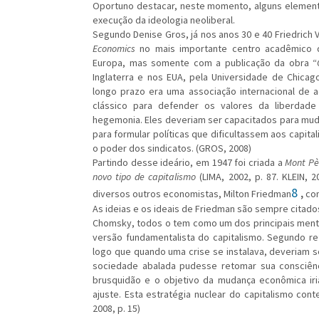
Oportuno destacar, neste momento, alguns elemento
execução da ideologia neoliberal.
Segundo Denise Gros, já nos anos 30 e 40 Friedrich
Economics
no mais importante centro acadêmico d
Europa, mas somente com a publicação da obra “
Inglaterra e nos EUA, pela Universidade de Chicago
longo prazo era uma associação internacional de 
clássico para defender os valores da liberdade 
hegemonia. Eles deveriam ser capacitados para mudar
para formular políticas que dificultassem aos capita
o poder dos sindicatos. (GROS, 2008)
Partindo desse ideário, em 1947 foi criada a
Mont Pèl
novo tipo de capitalismo
(LIMA, 2002, p. 87. KLEIN, 
8
diversos outros economistas, Milton Friedman
,
co
As ideias e os ideais de Friedman são sempre citados
Chomsky, todos o tem como um dos principais mento
versão fundamentalista do capitalismo. Segundo re
logo que quando uma crise se instalava, deveriam 
sociedade abalada pudesse retomar sua consciênci
brusquidão e o objetivo da mudança econômica iria
ajuste. Esta estratégia nuclear do capitalismo co
2008, p. 15)