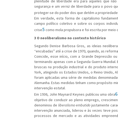
plenitude de liberdade era para aqueles que não
segurança e um
verniz
de liberdade para o povo que
proteger-se do poder dos que detém a propriedade (
Em verdade, esta forma de capitalismo fundamenta
campo político coletivo e sobre os corpos individua
5
crise
como mola propulsora e foi escrita por meio 
3 O neoliberalismo no contexto histórico
Segundo Denise Barbosa Gros, as ideias neoliber
“encubadas” até a crise de 1970, quando, as reforma
Coincide, esse início, com a Grande Depressão ou
terminando apenas com a Segunda Guerra Mundial. 
bruscas na produção industrial e do produto inter
York, atingindo os Estados Unidos, o Reino Unido, Al
foram aplicadas uma série de medidas denominad
Alemanha. Estas medidas tinham como propósito min
intervenção estatal.
Em 1936, John Maynard Keynes publicou uma obra
objetivo de conduzir ao pleno emprego, cresciment
denominou de
liberalismo embutido
justamente carac
intervenção anunciada, liderou e às vezes teve po
processos de mercado e as atividades empreende