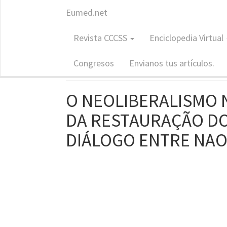
Eumed.net
Revista: CCCSS
Revista CCCSS
Enciclopedia Virtual
Contribuc
ISSN: 1988-7833
Congresos
Envianos tus artículos.
O NEOLIBERALISMO 
DA RESTAURAÇÃO DO
DIÁLOGO ENTRE NAOM