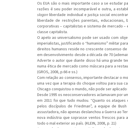
Os EUA são o mais importante caso a se estudar
razões é seu poder incomparável e outra, a estabil
slogan
liberdade individual e justiça social encont
liberdade de restrições parentais, educacionais, 
corporativas – capitalistas e sistema de mercado 
classe capitalista.
O apelo ao universalismo pode ser usado com objet
imperialistas, justificando o “humanismo” militar pa
direitos humanos reside no crescente consenso de 
em desenvolvimento desde a década de 70 (ademais,
Adverte o autor que diante disso há uma grande ten
numa ética de mercado como máscara para a restaur
(GROS, 2008, p.66 e ss.)
Com relação ao consenso, importante destacar o mo
uma vez que a terapia do choque voltou para sua c
Chicago conquistou o mundo, não pode ser aplicado 
Desde 1995 os neoconservadores aclamavam por uma 
em 2011 foi que tudo mudou. “Quanto os ataques 
pelos discípulos de Friedman”, a equipe de Bus
assustadora, não apenas deslanchou a Guerra ao Ter
nova indústria que soprasse ventos frescos para a
todo o mal exterior ao país. (KLEIN, 2008, p. 21)