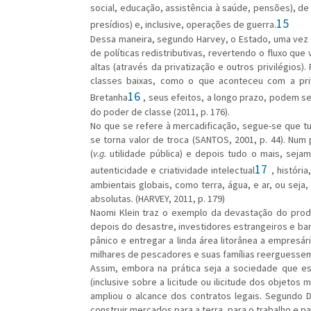
social, educação, assistência à saúde, pensões), de i
15
presídios) e, inclusive, operações de guerra.
Dessa maneira, segundo Harvey, o Estado, uma vez a
de políticas redistributivas, revertendo o fluxo que
altas (através da privatização e outros privilégios
classes baixas, como o que aconteceu com a priv
16
Bretanha
, seus efeitos, a longo prazo, podem s
do poder de classe (2011, p. 176).
No que se refere à mercadificação, segue-se que t
se torna valor de troca (SANTOS, 2001, p. 44). Num
(
v.g.
utilidade pública) e depois tudo o mais, sejam 
17
autenticidade e criatividade intelectual
, históri
ambientais globais, como terra, água, e ar, ou seja
absolutas. (HARVEY, 2011, p. 179)
Naomi Klein traz o exemplo da devastação do pro
depois do desastre, investidores estrangeiros e ban
pânico e entregar a linda área litorânea a empres
milhares de pescadores e suas famílias reerguessem 
Assim, embora na prática seja a sociedade que es
(inclusive sobre a licitude ou ilicitude dos objetos 
ampliou o alcance dos contratos legais. Segundo D
construir mercados para a terra, para o trabalho e par