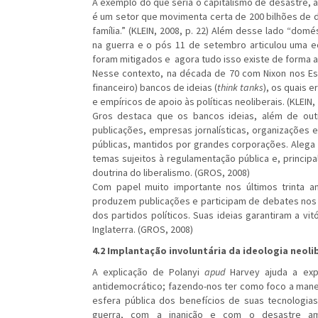
A exemplo do que seria o capitalismo de desastre, a 
é um setor que movimenta certa de 200 bilhões de 
família.” (KLEIN, 2008, p. 22) Além desse lado “domé
na guerra e o pós 11 de setembro articulou uma e
foram mitigados e agora tudo isso existe de forma 
Nesse contexto, na década de 70 com Nixon nos Es
financeiro) bancos de ideias (
think tanks
), os quais 
e empíricos de apoio às políticas neoliberais. (KLEIN, 
Gros destaca que os bancos ideias, além de outr
publicações, empresas jornalísticas, organizações e
públicas, mantidos por grandes corporações. Alega
temas sujeitos à regulamentação pública e, principa
doutrina do liberalismo. (GROS, 2008)
Com papel muito importante nos últimos trinta 
produzem publicações e participam de debates nos m
dos partidos políticos. Suas ideias garantiram a vi
Inglaterra. (GROS, 2008)
4.2 Implantação involuntária da ideologia neoli
A explicação de Polanyi
apud
Harvey ajuda a expl
antidemocrático; fazendo-nos ter como foco a mane
esfera pública dos benefícios de suas tecnologi
guerra, com a inanição e com o desastre am