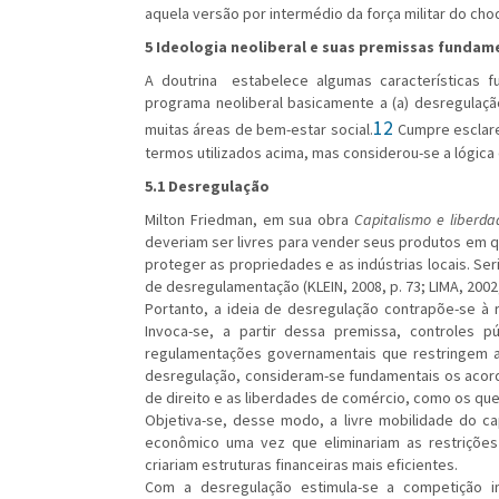
aquela versão por intermédio da força militar do ch
5
Ideologia neoliberal e suas premissas fundam
A doutrina estabelece algumas características f
programa neoliberal basicamente a (a) desregulação
12
muitas áreas de bem-estar social.
Cumpre esclare
termos utilizados acima, mas considerou-se a lógica d
5.1 Desregulação
Milton Friedman, em sua obra
Capitalismo e liberda
deveriam ser livres para vender seus produtos em 
proteger as propriedades e as indústrias locais. Se
de desregulamentação (KLEIN, 2008, p. 73; LIMA, 2002,
Portanto, a ideia de desregulação contrapõe-se à r
Invoca-se, a partir dessa premissa, controles p
regulamentações governamentais que restringem 
desregulação, consideram-se fundamentais os acordo
de direito e as liberdades de comércio, como os qu
Objetiva-se, desse modo, a livre mobilidade do ca
econômico uma vez que eliminariam as restriçõe
criariam estruturas financeiras mais eficientes.
Com a desregulação estimula-se a competição in