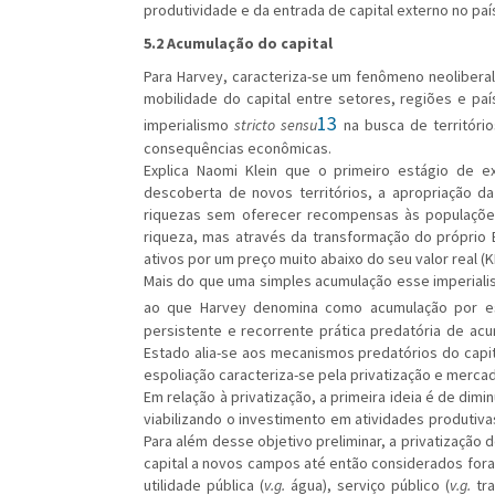
produtividade e da entrada de capital externo no p
5.2 Acumulação do capital
Para Harvey, caracteriza-se um fenômeno neoliberal 
mobilidade do capital entre setores, regiões e paí
13
imperialismo
stricto sensu
na busca de territóri
consequências econômicas.
Explica Naomi Klein que o primeiro estágio de exp
descoberta de novos territórios, a apropriação da
riquezas sem oferecer recompensas às populações
riqueza, mas através da transformação do próprio 
ativos por um preço muito abaixo do seu valor real (KL
Mais do que uma simples acumulação esse imperial
ao que Harvey denomina como acumulação por es
persistente e recorrente prática predatória de ac
Estado alia-se aos mecanismos predatórios do capita
espoliação caracteriza-se pela privatização e mercadi
Em relação à privatização, a primeira ideia é de dimi
viabilizando o investimento em atividades produtiv
Para além desse objetivo preliminar, a privatização 
capital a novos campos até então considerados fora d
utilidade pública (
v.g.
água), serviço público (
v.g.
tr