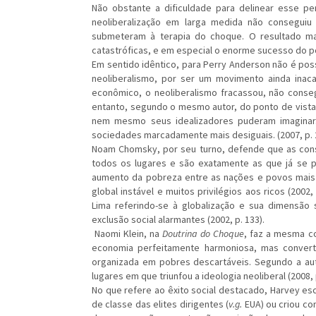
Não obstante a dificuldade para delinear esse p
neoliberalização em larga medida não conseguiu 
submeteram à terapia do choque. O resultado mai
catastróficas, e em especial o enorme sucesso do po
Em sentido idêntico, para Perry Anderson não é pos
neoliberalismo, por ser um movimento ainda inaca
econômico, o neoliberalismo fracassou, não conseg
entanto, segundo o mesmo autor, do ponto de vista 
nem mesmo seus idealizadores puderam imaginar. 
sociedades marcadamente mais desiguais. (2007, p. 
Noam Chomsky, por seu turno, defende que as con
todos os lugares e são exatamente as que já se p
aumento da pobreza entre as nações e povos mais 
global instável e muitos privilégios aos ricos (2002
Lima referindo-se à globalização e sua dimensão
exclusão social alarmantes (2002, p. 133).
Naomi Klein, na
Doutrina do Choque
, faz a mesma c
economia perfeitamente harmoniosa, mas convert
organizada em pobres descartáveis. Segundo a aut
lugares em que triunfou a ideologia neoliberal (2008, 
No que refere ao êxito social destacado, Harvey e
de classe das elites dirigentes (
v.g.
EUA) ou criou con