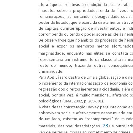
afora àquelas relativas à condição da classe traba
impostos sobre a propriedade, renda de investime
remunerações, aumentando a desigualdade social
poder do Estado, que é exercida diretamente atravé
de capitais ou interrupção de investimentos, e in
corrompendo ou tendo o poder sobre as ideias neolib
De observar-se que no âmbito do processo de neoli
social e expor os membros menos afortunados
marginalidade, enquanto nas elites se constata 
representaria um instrumento da classe alta na m
resto do mundo, trazendo outras consequências
criminalidade.
Para Abili Lázaro Castro de Lima a globalização e o 
o incremento da internacionalização da economia c
regressão dos direitos inerentes à cidadania, além 
social, por sua vez, é multidimensional, afetando 
psicológicos (LIMA, 2002, p. 269-301).
À vista dessa constatação Harvey pergunta como e
sobrevivem social e afetivamente nesse mundo em
de um lado, existem as “recompensas” do mundo 
28
materiais, das pseudosatisfações.
De outro lado
vão de seitas religiosas ao cometimento de crimes