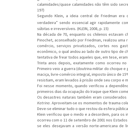
calamidades/quase calamidades não têm sido secret
197)
Segundo Klein, a ideia central de Friedman era
verdadeira” sendo essencial agir rapidamente com
súbitas e irreversíveis. (KLEIN, 2008, p. 15)
Na década de 70, enquanto os chilenos estavam ch
Pinochet, aconselhado por Friedman, realizou uma r
comércio, serviços privatizados, cortes nos ga
econômico, o qual andou ao lado de outro tipo de c
tentativa de frear todos aqueles que, em tese, eram 
Trinta anos depois, exatamente como ocorreu no Ch
Primeiro veio a guerra (doutrina militar do choque e
maciça, livre-comércio integral, imposto único de 
resistiam, eram levados à prisão onde seu corpo e
Foi nesse momento, quando verificou a dependênc
primeiros dias da ocupação do Iraque que Klein come
Os desastres naturais também eram considerados 
Katrina
. Aproveitam-se os momentos de trauma cole
Deve-se eliminar tudo o que restou da esfera públic
Klein verificou que o medo e a desordem, para os 
ocorreu com o 11 de setembro de 2001 nos Estados 
se eles desejavam a versão norte-americana de 