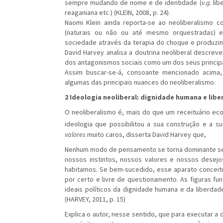
sempre mudando de nome e de identidade (
v.g.
lib
reaganiana etc.) (KLEIN, 2008, p. 24).
Naomi Klein ainda reporta-se ao neoliberalismo
(naturais ou não ou até mesmo orquestradas) e
sociedade através da terapia do choque e produzind
David Harvey analisa a doutrina neoliberal descre
dos antagonismos sociais como um dos seus principa
Assim buscar-se-á, consoante mencionado acima, 
algumas das principais nuances do neoliberalismo.
2 Ideologia neoliberal: dignidade humana e libe
O neoliberalismo é, mais do que um receituário 
ideologia que possibilitou a sua construção e a su
valores
muito caros, disserta David Harvey que,
Nenhum modo de pensamento se torna dominante sem
nossos instintos, nossos valores e nossos desejo
habitamos. Se bem-sucedido, esse aparato conceitu
por certo e livre de questionamento. As figuras f
ideais políticos da dignidade humana e da liberdade
(HARVEY, 2011, p. 15)
Explica o autor, nesse sentido, que para executar a 