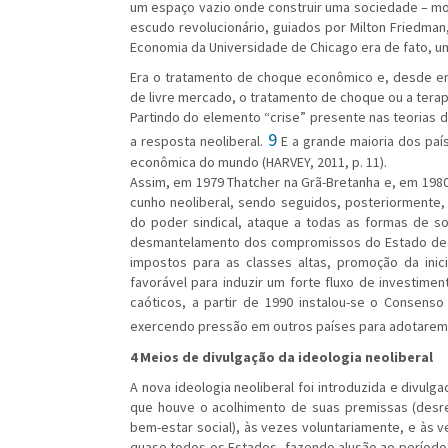
um espaço vazio onde construir uma sociedade – m
escudo revolucionário, guiados por Milton Friedma
Economia da Universidade de Chicago era de fato, um
Era o tratamento de choque econômico e, desde e
de livre mercado, o tratamento de choque ou a tera
Partindo do elemento “crise” presente nas teorias 
9
a resposta neoliberal.
E a grande maioria dos pa
econômica do mundo (HARVEY, 2011, p. 11).
Assim, em 1979 Thatcher na Grã-Bretanha e, em 19
cunho neoliberal, sendo seguidos, posteriormente,
do poder sindical, ataque a todas as formas de sol
desmantelamento dos compromissos do Estado de be
impostos para as classes altas, promoção da ini
favorável para induzir um forte fluxo de investime
caóticos, a partir de 1990 instalou-se o Consens
exercendo pressão em outros países para adotarem a 
4 Meios de divulgação da ideologia neoliberal
A nova ideologia neoliberal foi introduzida e divul
que houve o acolhimento de suas premissas (desreg
bem-estar social), às vezes voluntariamente, e às
quase todos os Estados, fazendo alusão ao período 