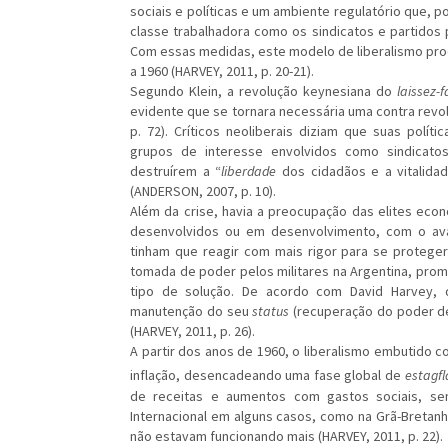
sociais e políticas e um ambiente regulatório que, po
classe trabalhadora como os sindicatos e partidos 
Com essas medidas, este modelo de liberalismo pro
a 1960 (HARVEY, 2011, p. 20-21).
Segundo Klein, a revolução keynesiana do
laissez-f
evidente que se tornara necessária uma contra revolu
p. 72). Críticos neoliberais diziam que suas polít
grupos de interesse envolvidos como sindicato
destruírem a “
liberdade
dos cidadãos e a vitalida
(ANDERSON, 2007, p. 10).
Além da crise, havia a preocupação das elites econ
desenvolvidos ou em desenvolvimento, com o avan
tinham que reagir com mais rigor para se proteger 
tomada de poder pelos militares na Argentina, pro
tipo de solução. De acordo com David Harvey, 
manutenção do seu
status
(recuperação do poder de
(HARVEY, 2011, p. 26).
A partir dos anos de 1960, o liberalismo embutido 
inflação, desencadeando uma fase global de
estagf
de receitas e aumentos com gastos sociais, se
Internacional em alguns casos, como na Grã-Bretanha
não estavam funcionando mais (HARVEY, 2011, p. 22).