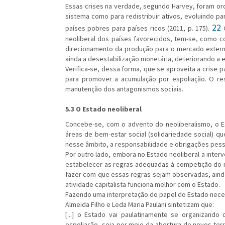
Essas crises na verdade, segundo Harvey, foram orq
sistema como para redistribuir ativos, evoluindo pa
22
países pobres para países ricos (2011, p. 175).
C
neoliberal dos países favorecidos, tem-se, como co
direcionamento da produção para o mercado exter
ainda a desestabilização monetária, deteriorando 
Verifica-se, dessa forma, que se aproveita a crise 
para promover a acumulação por espoliação. O res
manutenção dos antagonismos sociais.
5.3 O Estado neoliberal
Concebe-se, com o advento do neoliberalismo, o Es
áreas de bem-estar social (solidariedade social) q
nesse âmbito, a responsabilidade e obrigações pesso
Por outro lado, embora no Estado neoliberal a inte
estabelecer as regras adequadas à competição do m
fazer com que essas regras sejam observadas, ain
atividade capitalista funciona melhor com o Estado.
Fazendo uma interpretação do papel do Estado nece
Almeida Filho e Leda Maria Paulani sintetizam que:
[...] o Estado vai paulatinamente se organizando
espoliação, seja por meio da abertura de novos ter