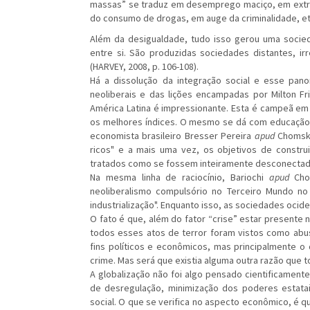
massas” se traduz em desemprego maciço, em extr
do consumo de drogas, em auge da criminalidade, etc
Além da desigualdade, tudo isso gerou uma soci
entre si. São produzidas sociedades distantes, irr
(HARVEY, 2008, p. 106-108).
Há a dissolução da integração social e esse pan
neoliberais e das lições encampadas por Milton Fr
América Latina é impressionante. Esta é campeã em 
os melhores índices. O mesmo se dá com educação, 
economista brasileiro Bresser Pereira
apud
Chomsky
ricos" e a mais uma vez, os objetivos de constru
tratados como se fossem inteiramente desconectado
Na mesma linha de raciocínio, Bariochi
apud
Chom
neoliberalismo compulsório no Terceiro Mundo no 
industrialização". Enquanto isso, as sociedades oci
O fato é que, além do fator “crise” estar presente 
todos esses atos de terror foram vistos como abu
fins políticos e econômicos, mas principalmente o
crime. Mas será que existia alguma outra razão que to
A globalização não foi algo pensado cientificament
de desregulação, minimização dos poderes estata
social. O que se verifica no aspecto econômico, é 