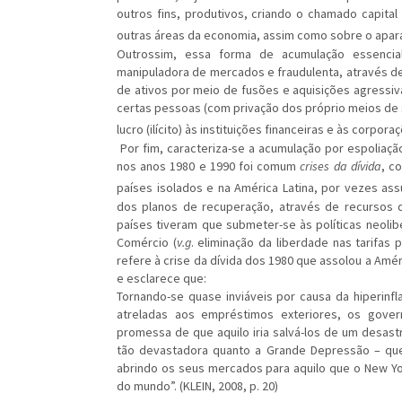
outros fins, produtivos, criando o chamado capital
outras áreas da economia, assim como sobre o aparat
Outrossim, essa forma de acumulação essencial
manipuladora de mercados e fraudulenta, através de 
de ativos por meio de fusões e aquisições agressiva
certas pessoas (com privação dos próprio meios de
lucro (ilícito) às instituições financeiras e às corpora
Por fim, caracteriza-se a acumulação por espoliaçã
nos anos 1980 e 1990 foi comum
crises da dívida
, c
países isolados e na América Latina, por vezes as
dos planos de recuperação, através de recursos 
países tiveram que submeter-se às políticas neolib
Comércio (
v.g
. eliminação da liberdade nas tarifas p
refere à crise da dívida dos 1980 que assolou a Améri
e esclarece que:
Tornando-se quase inviáveis por causa da hiperinf
atreladas aos empréstimos exteriores, os gove
promessa de que aquilo iria salvá-los de um desastre
tão devastadora quanto a Grande Depressão – que
abrindo os seus mercados para aquilo que o New Yo
do mundo”. (KLEIN, 2008, p. 20)