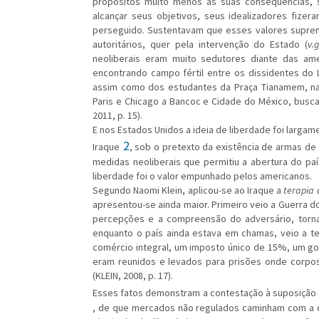
propósitos muito menos as suas consequências, 
alcançar seus objetivos, seus idealizadores fize
perseguido. Sustentavam que esses valores supre
autoritários, quer pela intervenção do Estado (
v.g
neoliberais eram muito sedutores diante das ame
encontrando campo fértil entre os dissidentes do L
assim como dos estudantes da Praça Tianamem, n
Paris e Chicago a Bancoc e Cidade do México, busc
2011, p. 15).
E nos Estados Unidos a ideia de liberdade foi largame
2
Iraque
, sob o pretexto da existência de armas d
medidas neoliberais que permitiu a abertura do paí
liberdade foi o valor empunhado pelos americanos.
Segundo Naomi Klein, aplicou-se ao Iraque a
terapia 
apresentou-se ainda maior. Primeiro veio a Guerra do
percepções e a compreensão do adversário, tornan
enquanto o país ainda estava em chamas, veio a te
comércio integral, um imposto único de 15%, um go
eram reunidos e levados para prisões onde corp
(KLEIN, 2008, p. 17).
Esses fatos demonstram a contestação à suposição d
, de que mercados não regulados caminham com a de