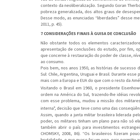
contexto da neoliberalização. Segundo Goran Therbor
pobreza generalizada, dos altos graus de desespera
Desse modo, as enunciadas “liberdades” desse me
2011, p. 45).
7 CONSIDERAÇÕES FINAIS À GUISA DE CONCLUSÃO
Não obstante todos os elementos caracterizador
apresentação de conclusões do estudo, por fim, op
que concerne à restauração do poder de classe, níve
ao consumo.
Pois bem, nos anos 1950, as histórias de sucesso 
Sul: Chile, Argentina, Uruguai e Brasil. Durante ess
mais com a Europa e EUA do que com o resto da Améric
Visitando o Brasil em 1960, o presidente Eisenhow
ordem na América do Sul, trazendo-lhe idéias revol
com esse problema, mudou a missão dos militares 
interna", decisão que teve como uma das conseqüênci
Assim, quando a junta militar brasileira liderada 
poder, os militares tinham um plano para não só e
também abrir o país para investimentos estrangeiro
CHOMSKY, 2008, 86). “Os brasileiros fizeram po
brutalidade, o que quase foi um erro, pois permitiu 