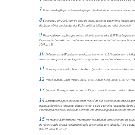
7
O termo estagflação indica a estagnação da atividade econômica e produção d
8
Ele morreu em 2006, com 94 anos de idade, deixando um imenso legado para a
discípulos vários presidentes dos EUA e políticos influentes ao redor do mundo.
9
Perry Anderson explica que entre o início da grande crise (1973) deflagrad
Organização Européia para ao Comércio e desenvolvimento “tratava de aplicar re
2007, p. 11)
10
O Consenso de Washington previa, basicamente: “[...] 1) acabar com a inflaç
sendo os seus principais protagonistas as grandes corporações internacionais, so
11
Daí a importância dos banco de ideias. Quando a crise ocorria, as ideias pa
12
Nesse sentido, David Harvey (2011, p. 09); Naomi Klein (2008, p. 18, 73); N
13
Segundo Harvey, haveria, no século XX, um colonialismo sem colônias desenv
14
A acumulação por espoliação nada mais é do que a continuação daquilo que
acumulação não se relaciona, simplesmente, a pura e simples racionalização da d
especulação comercial, tráfico de escravos, etc. dando origem à divisão de classes
15
No tocante à privatização, Naomi Klein relembra os lucros oriundos da ocu
da reconstrução do país realizada através de contratos sem licitação. Para a aut
(KLEIN, 2008, p. 22-23).