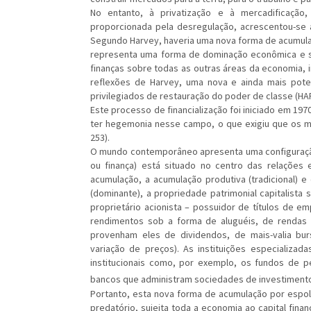
No entanto, à privatização e à mercadificação
proporcionada pela desregulação, acrescentou-se a
Segundo Harvey, haveria uma nova forma de acumulação 
representa uma forma de dominação econômica e so
finanças sobre todas as outras áreas da economia, i
reflexões de Harvey, uma nova e ainda mais pot
privilegiados de restauração do poder de classe (HARV
Este processo de financialização foi iniciado em 1
ter hegemonia nesse campo, o que exigiu que os me
253).
O mundo contemporâneo apresenta uma configuração e
ou finança) está situado no centro das relações
acumulação, a acumulação produtiva (tradicional) 
(dominante), a propriedade patrimonial capitalista 
proprietário acionista – possuidor de títulos de emp
rendimentos sob a forma de aluguéis, de rendas d
provenham eles de dividendos, de mais-valia bu
variação de preços). As instituições especializad
institucionais como, por exemplo, os fundos de p
bancos que administram sociedades de investiment
Portanto, esta nova forma de acumulação por espoli
predatório, sujeita toda a economia ao capital fina