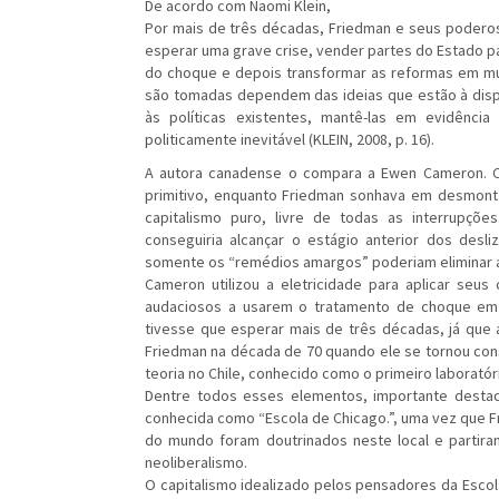
De acordo com Naomi Klein,
Por mais de três décadas, Friedman e seus podero
esperar uma grave crise, vender partes do Estado p
do choque e depois transformar as reformas em mud
são tomadas dependem das ideias que estão à dispos
às políticas existentes, mantê-las em evidênci
politicamente inevitável (KLEIN, 2008, p. 16).
A autora canadense o compara a Ewen Cameron. 
primitivo, enquanto Friedman sonhava em desmont
capitalismo puro, livre de todas as interrupçõ
conseguiria alcançar o estágio anterior dos desl
somente os “remédios amargos” poderiam eliminar as 
Cameron utilizou a eletricidade para aplicar seus
audaciosos a usarem o tratamento de choque em
tivesse que esperar mais de três décadas, já que 
Friedman na década de 70 quando ele se tornou cons
teoria no Chile, conhecido como o primeiro laboratór
Dentre todos esses elementos, importante destac
conhecida como “Escola de Chicago.”, uma vez que F
do mundo foram doutrinados neste local e partira
neoliberalismo.
O capitalismo idealizado pelos pensadores da Escol