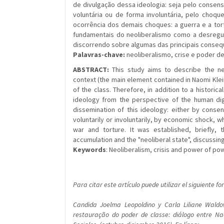
de divulgação dessa ideologia: seja pelo consen
voluntária ou de forma involuntária, pelo cho
ocorrência dos demais choques: a guerra e a tor
fundamentais do neoliberalismo como a desregul
discorrendo sobre algumas das principais conse
Palavras-chave:
neoliberalismo, crise e poder de
ABSTRACT:
This study aims to describe the neo
context (the main element contained in Naomi Kle
of the class. Therefore, in addition to a historic
ideology from the perspective of the human di
dissemination of this ideology: either by conse
voluntarily or involuntarily, by economic shock, w
war and torture. It was established, briefly, 
accumulation and the "neoliberal state", discuss
Keywords
: Neoliberalism, crisis and power of po
Para citar este artículo puede utilizar el siguiente f
Candida Joelma Leopoldino y Carla Liliane Waldo
restauração do poder de classe: diálogo entre Nao