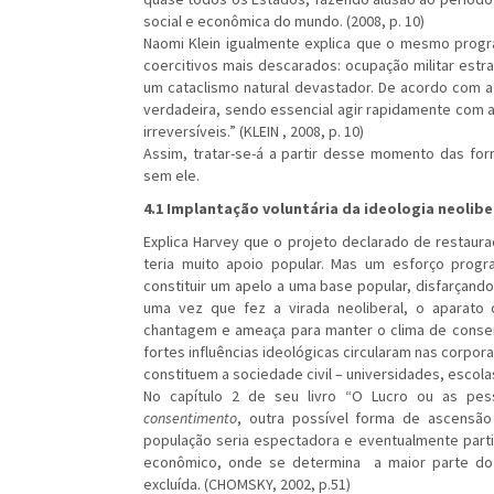
social e econômica do mundo. (2008, p. 10)
Naomi Klein igualmente explica que o mesmo prog
coercitivos mais descarados: ocupação militar est
um cataclismo natural devastador. De acordo com a
verdadeira, sendo essencial agir rapidamente com a
irreversíveis.” (KLEIN , 2008, p. 10)
Assim, tratar-se-á a partir desse momento das fo
sem ele.
4.1 Implantação voluntária da ideologia neolibe
Explica Harvey que o projeto declarado de restau
teria muito apoio popular. Mas um esforço progr
constituir um apelo a uma base popular, disfarçand
uma vez que fez a virada neoliberal, o aparat
chantagem e ameaça para manter o clima de conse
fortes influências ideológicas circularam nas corpo
constituem a sociedade civil – universidades, escolas
No capítulo 2 de seu livro “O Lucro ou as pe
consentimento
, outra possível forma de ascensão 
população seria espectadora e eventualmente parti
econômico, onde se determina a maior parte do
excluída. (CHOMSKY, 2002, p.51)