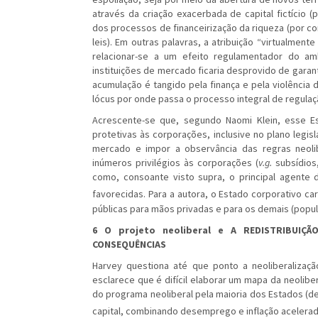
através da criação exacerbada de capital fictício (p
dos processos de financeirização da riqueza (por co
leis). Em outras palavras, a atribuição “virtualmen
relacionar-se a um efeito regulamentador do am
instituições de mercado ficaria desprovido de garan
acumulação é tangido pela finança e pela violência
lócus por onde passa o processo integral de regulaçã
Acrescente-se que, segundo Naomi Klein, esse 
protetivas às corporações, inclusive no plano legis
mercado e impor a observância das regras neoli
inúmeros privilégios às corporações (
v.g.
subsídios,
como, consoante visto supra, o principal agente 
favorecidas. Para a autora, o Estado corporativo 
públicas para mãos privadas e para os demais (popula
6 O projeto neoliberal e A REDISTRIBUI
CONSEQUÊNCIAS
Harvey questiona até que ponto a neoliberalizaç
esclarece que é difícil elaborar um mapa da neoliberal
do programa neoliberal pela maioria dos Estados (d
capital, combinando desemprego e inflação acelerad