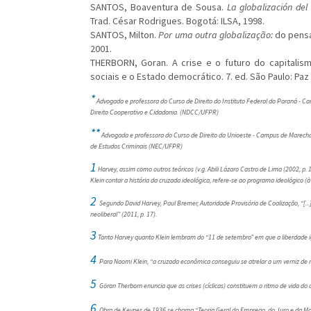
SANTOS, Boaventura de Sousa.
La globalización del
Trad. César Rodrigues. Bogotá: ILSA, 1998.
SANTOS, Milton.
Por uma outra globalização:
do pensam
2001.
THERBORN, Goran. A crise e o futuro do capitalismo
sociais e o Estado democrático. 7. ed. São Paulo: Paz 
*
Advogada e professora do Curso de Direito do Instituto Federal do Paraná - 
Direito Cooperativo e Cidadania. (NDCC/UFPR)
**
Advogada e professora do Curso de Direito da Unioeste - Campus de Marech
de Estudos Criminais (NEC/UFPR)
1
Harvey, assim como outros teóricos (v.g. Abili Lázaro Castro de Lima (2002, p. 1
Klein contar a história da cruzada ideológica, refere-se ao programa ideológic
2
Segundo David Harvey, Paul Bremer, Autoridade Provisória de Coalização, “[...
neoliberal” (2011, p. 17).
3
Tanto Harvey quanto Klein lembram do “11 de setembro” em que a liberdade igua
4
Para Naomi Klein, “a cruzada econômica conseguiu se atrelar a um verniz de re
5
Göran Therborn enuncia que as crises (cíclicas) constituem o ritmo de vida do 
6
Obra de Keynes de 1936 se chama “Teoria Geral do Emprego, do Juro e da M