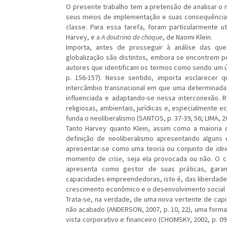
O presente trabalho tem a pretensão de analisar o 
seus meios de implementação e suas consequências
classe. Para essa tarefa, foram particularmente u
Harvey, e a
A doutrina do choque
, de Naomi Klein.
Importa, antes de prosseguir à análise das que
globalização são distintos, embora se encontrem p
autores que identificam os termos como sendo um ún
p. 156-157). Nesse sentido, importa esclarecer 
intercâmbio transnacional em que uma determinada 
influenciada e adaptando-se nessa interconexão. R
religiosas, ambientais, jurídicas e, especialmente 
funda o neoliberalismo (SANTOS, p. 37-39, 56; LIMA, 20
Tanto Harvey quanto Klein, assim como a maioria
definição de neoliberalismo apresentando alguns
apresentar-se como uma teoria ou conjunto de
ide
momento de
crise
, seja ela provocada ou não. O c
apresenta como gestor de suas práticas, gara
capacidades empreendedoras, isto é, das liberdades 
crescimento econômico e o desenvolvimento social 
Trata-se, na verdade, de uma nova vertente de capi
não acabado (ANDERSON, 2007, p. 10, 22), uma form
vista corporativo e financeiro (CHOMSKY, 2002, p. 