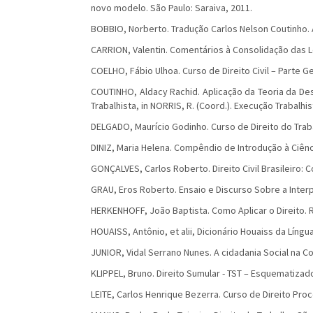
novo modelo. São Paulo: Saraiva, 2011.
BOBBIO, Norberto. Tradução Carlos Nelson Coutinho. A 
CARRION, Valentin. Comentários à Consolidação das Le
COELHO, Fábio Ulhoa. Curso de Direito Civil – Parte Ge
COUTINHO, Aldacy Rachid. Aplicação da Teoria da D
Trabalhista, in NORRIS, R. (Coord.). Execução Trabalhis
DELGADO, Maurício Godinho. Curso de Direito do Trabal
DINIZ, Maria Helena. Compêndio de Introdução à Ciênci
GONÇALVES, Carlos Roberto. Direito Civil Brasileiro: C
GRAU, Eros Roberto. Ensaio e Discurso Sobre a Interp
HERKENHOFF, João Baptista. Como Aplicar o Direito. R
HOUAISS, Antônio, et alii, Dicionário Houaiss da Língu
JUNIOR, Vidal Serrano Nunes. A cidadania Social na Co
KLIPPEL, Bruno. Direito Sumular - TST – Esquematizado
LEITE, Carlos Henrique Bezerra. Curso de Direito Proce