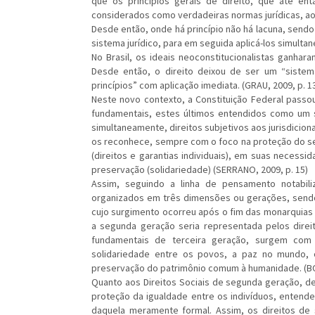
que os princípios gerais de direito, que até en
considerados como verdadeiras normas jurídicas, ao 
Desde então, onde há princípio não há lacuna, sendo
sistema jurídico, para em seguida aplicá-los simulta
No Brasil, os ideais neoconstitucionalistas ganhar
Desde então, o direito deixou de ser um “siste
princípios” com aplicação imediata. (GRAU, 2009, p. 13
Neste novo contexto, a Constituição Federal passo
fundamentais, estes últimos entendidos como um si
simultaneamente, direitos subjetivos aos jurisdicio
os reconhece, sempre com o foco na proteção do se
(direitos e garantias individuais), em suas necessid
preservação (solidariedade) (SERRANO, 2009, p. 15)
Assim, seguindo a linha de pensamento notabili
organizados em três dimensões ou gerações, sendo a
cujo surgimento ocorreu após o fim das monarquias 
a segunda geração seria representada pelos direit
fundamentais de terceira geração, surgem com
solidariedade entre os povos, a paz no mundo, 
preservação do patrimônio comum à humanidade. (B
Quanto aos Direitos Sociais de segunda geração, den
proteção da igualdade entre os indivíduos, entenden
daquela meramente formal. Assim, os direitos de 