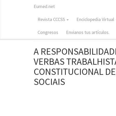
Eumed.net
Revista: CCCSS
Revista CCCSS
Enciclopedia Virtual
Contribuc
ISSN: 1988-7833
Congresos
Envianos tus artículos.
A RESPONSABILIDAD
VERBAS TRABALHISTA
CONSTITUCIONAL DE
SOCIAIS