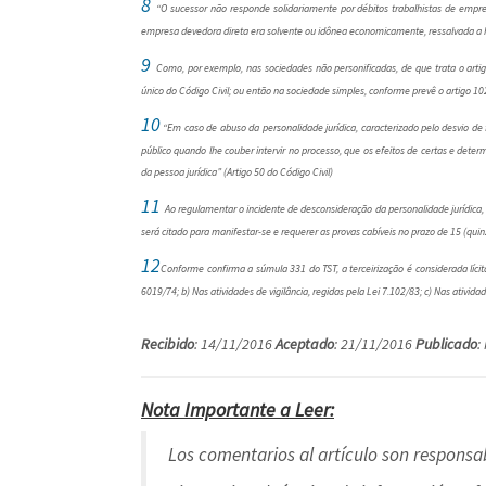
8
“O sucessor não responde solidariamente por débitos trabalhistas de emp
empresa devedora direta era solvente ou idônea economicamente, ressalvada a h
9
Como, por exemplo, nas sociedades não personificadas, de que trata o artig
único do Código Civil; ou então na sociedade simples, conforme prevê o artigo 102
10
“Em caso de abuso da personalidade jurídica, caracterizado pelo desvio de fi
público quando lhe couber intervir no processo, que os efeitos de certas e dete
da pessoa jurídica” (Artigo 50 do Código Civil)
11
Ao regulamentar o incidente de desconsideração da personalidade jurídica, o
será citado para manifestar-se e requerer as provas cabíveis no prazo de 15 (quinz
12
Conforme confirma a súmula 331 do TST, a terceirização é considerada lícit
6019/74; b) Nas atividades de vigilância, regidas pela Lei 7.102/83; c) Nas ativid
Recibido
: 14/11/2016
Aceptado
: 21/11/2016
Publicado
:
Nota Importante a Leer:
Los comentarios al artículo son responsab