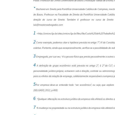
Paulo. Professor do Centro Universitário de Bauru (Instituição Toledo de Ensino
*
Bacharel em Direito pela Pontifícia Universidade Católica de Campinas, mestr
de Bauru. Professor na Faculdade de Direito da Pontifícia Universidade Cató
direção do curso de Direito. Também é professor no curso de Direito
luis@mazieroadvogados.com
1
<http://cmicro.fgv.br/sites/cmicro.fgv.br/files/file/Custo%20do%20Traba
2
Como exemplo, podemos citar a hipótese prevista no artigo 7º, VI da Constitui
coletivo. Portanto, ainda que excepcionalmente, verifica-se a possibilidade de red
3
Empregado, por sua vez, “é a pessoa física que presta pessoalmente a outros 
4
A definição de grupo econômico está prevista no artigo 2º, § 2º da CLT
personalidade jurídica própria, estiverem sob a direção, controle ou administraç
para os efeitos da relação de emprego, solidariamente responsáveis a empresa p
5
Por empresa deve-se entender todo “ser econômico”, ou seja, que explore a
(DELGADO, 2012, p.408).
6
“Qualquer alteração na estrutura jurídica da empresa não afetará os direitos 
7
“A mudança na propriedade ou na estrutura jurídica da empresa não afetará os