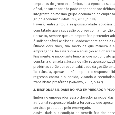
empresas do grupo econômico, se à época da suces
Afinal, “o sucessor não pode responder por débitos
integrante do mesmo grupo econômico da empresa su
grupo econômico (MARTINS, 2011, p. 184)
Haverá, entretanto, a responsabilidade solidári
constatado que a sucessão ocorreu com a intenção de 
Portanto, sempre que um empresário pretender adqu
é indispensável analisar cuidadosamente todos os 
últimos dois anos, analisando de que maneira a e
empregados, haja vista que a aquisição englobará t
Finalmente, é importante lembrar que no contrato q
constar a chamada cláusula de não responsabilizaçã
pretéritas serão de responsabilidade da gestão ante
Tal cláusula, apesar de não impedir a responsabil
regresso contra o sucedido, visando o reembolso
trabalhistas pretéritos (SARAIVA, 2012, p.147).
3. RESPONSABILIDADE DO NÃO EMPREGADOR PEL
Embora o empregador seja o devedor principal das o
atribui tal responsabilidade a terceiros, que apes
serviços prestados pelo empregado.
Assim, dada sua condição de beneficiário dos serv