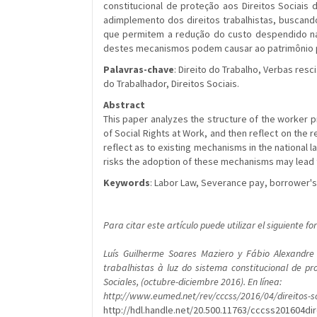
constitucional de proteção aos Direitos Sociais 
adimplemento dos direitos trabalhistas, buscando
que permitem a redução do custo despendido na
destes mecanismos podem causar ao patrimônio p
Palavras-chave
: Direito do Trabalho, Verbas resc
do Trabalhador, Direitos Sociais.
Abstract
This paper analyzes the structure of the worker p
of Social Rights at Work, and then reflect on the 
reflect as to existing mechanisms in the national 
risks the adoption of these mechanisms may lead 
Keywords
: Labor Law, Severance pay, borrower's r
Para citar este artículo puede utilizar el siguiente f
Luís Guilherme Soares Maziero y Fábio Alexandre
trabalhistas à luz do sistema constitucional de pro
Sociales, (octubre-diciembre 2016). En línea:
http://www.eumed.net/rev/cccss/2016/04/direitos-so
http://hdl.handle.net/20.500.11763/cccss201604dir