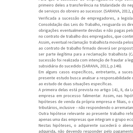
primeiro deles a transferência na titularidade do n
de serviços do obreiro ao sucessor. (SARAIVA, 2012, p
Verificada a sucessão de empregadores, a legislaç
Consolidação das Leis do Trabalho, resguarda os di
obrigações eventualmente devidas e não pagas pelo
no contrato de trabalho dos empregados, que contin
Assim, eventual reclamação trabalhista movida pelo
ao contrato de trabalho firmado deverá ser propost
ser parte ilegítima para a reclamação trabalhista
sucessão foi realizada com intenção de fraudar a le
subsidiária do sucedido (SARAIVA, 2012, p.146).
Em alguns casos específicos, entretanto, a suces
presente estudo busca analisar a responsabilidade
ao estudo de duas situações específicas.
A primeira delas está prevista no artigo 141, II, da
empresa em processo falimentar. Assim, nas hip
hipóteses de venda da própria empresa e filiais, o o
tributários, inclusive – não respondendo o arrematant
Outra hipótese relevante ao presente trabalho ref
apenas uma das empresas que integram o grupo ec
Nestas hipóteses, o adquirente sucederá o alie
adquirida, não devendo responder pelo pagamento