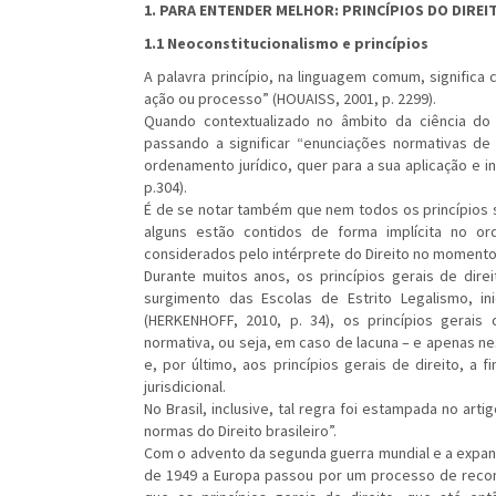
1. PARA ENTENDER MELHOR: PRINCÍPIOS DO DIRE
1.1 Neoconstitucionalismo e princípios
A palavra princípio, na linguagem comum, signific
ação ou processo” (HOUAISS, 2001, p. 2299).
Quando contextualizado no âmbito da ciência do D
passando a significar “enunciações normativas d
ordenamento jurídico, quer para a sua aplicação e i
p.304).
É de se notar também que nem todos os princípios 
alguns estão contidos de forma implícita no o
considerados pelo intérprete do Direito no momento de
Durante muitos anos, os princípios gerais de dire
surgimento das Escolas de Estrito Legalismo, i
(HERKENHOFF, 2010, p. 34), os princípios gerais 
normativa, ou seja, em caso de lacuna – e apenas nes
e, por último, aos princípios gerais de direito, a
jurisdicional.
No Brasil, inclusive, tal regra foi estampada no art
normas do Direito brasileiro”.
Com o advento da segunda guerra mundial e a expan
de 1949 a Europa passou por um processo de reconst