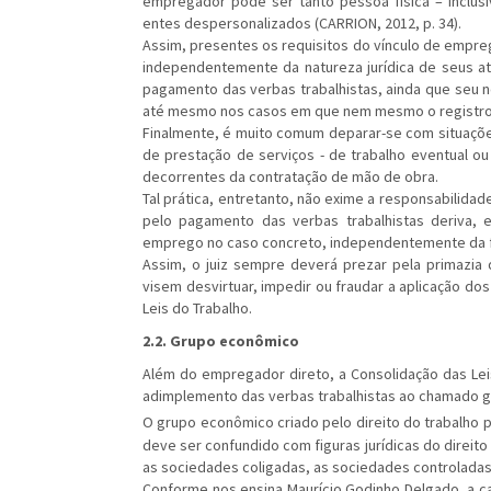
empregador pode ser tanto pessoa física – inclusi
entes despersonalizados (CARRION, 2012, p. 34).
Assim, presentes os requisitos do vínculo de empr
independentemente da natureza jurídica de seus at
pagamento das verbas trabalhistas, ainda que seu n
até mesmo nos casos em que nem mesmo o registro da
Finalmente, é muito comum deparar-se com situaçõ
de prestação de serviços - de trabalho eventual ou
decorrentes da contratação de mão de obra.
Tal prática, entretanto, não exime a responsabilida
pelo pagamento das verbas trabalhistas deriva, 
emprego no caso concreto, independentemente da f
Assim, o juiz sempre deverá prezar pela primazia 
visem desvirtuar, impedir ou fraudar a aplicação dos
Leis do Trabalho.
2.2. Grupo econômico
Além do empregador direto, a Consolidação das Lei
adimplemento das verbas trabalhistas ao chamado 
O grupo econômico criado pelo direito do trabalho p
deve ser confundido com figuras jurídicas do direito 
as sociedades coligadas, as sociedades controladas, 
Conforme nos ensina Maurício Godinho Delgado, a c