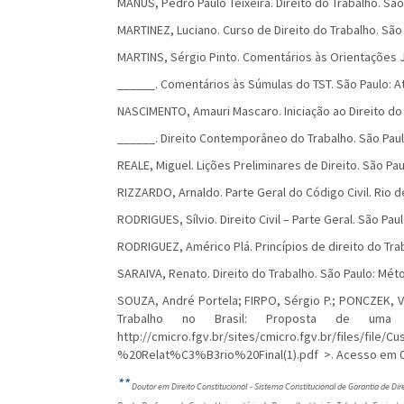
MANUS, Pedro Paulo Teixeira. Direito do Trabalho. São 
MARTINEZ, Luciano. Curso de Direito do Trabalho. São 
MARTINS, Sérgio Pinto. Comentários às Orientações Jur
______. Comentários às Súmulas do TST. São Paulo: At
NASCIMENTO, Amauri Mascaro. Iniciação ao Direito do T
______. Direito Contemporâneo do Trabalho. São Paulo
REALE, Miguel. Lições Preliminares de Direito. São Pau
RIZZARDO, Arnaldo. Parte Geral do Código Civil. Rio d
RODRIGUES, Sílvio. Direito Civil – Parte Geral. São Paul
RODRIGUEZ, Américo Plá. Princípios de direito do Traba
SARAIVA, Renato. Direito do Trabalho. São Paulo: Mét
SOUZA, André Portela; FIRPO, Sérgio P.; PONCZEK, Vl
Trabalho no Brasil: Proposta de uma 
http://cmicro.fgv.br/sites/cmicro.fgv.br/files/fi
%20Relat%C3%B3rio%20Final(1).pdf >. Acesso em 0
**
Doutor em Direito Constitucional - Sistema Constitucional de Garantia de Dire