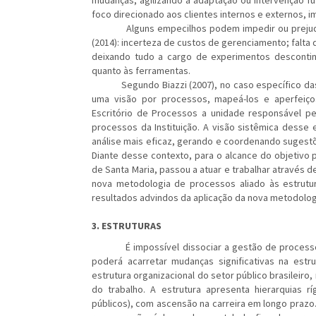
mudanças, agilizando a adaptação ou intervenção fut
foco direcionado aos clientes internos e externos, 
Alguns empecilhos podem impedir ou prejudicar
(2014): incerteza de custos de gerenciamento; falta
deixando tudo a cargo de experimentos descontin
quanto às ferramentas.
Segundo Biazzi (2007), no caso específico das Ins
uma visão por processos, mapeá-los e aperfeiço
Escritório de Processos a unidade responsável 
processos da Instituição. A visão sistêmica desse
análise mais eficaz, gerando e coordenando suges
Diante desse contexto, para o alcance do objetivo 
de Santa Maria, passou a atuar e trabalhar através 
nova metodologia de processos aliado às estrutur
resultados advindos da aplicação da nova metodolog
3.
ESTRUTURAS
É impossível dissociar a gestão de proces
poderá acarretar mudanças significativas na estrut
estrutura organizacional do setor público brasileir
do trabalho. A estrutura apresenta hierarquias 
públicos), com ascensão na carreira em longo prazo