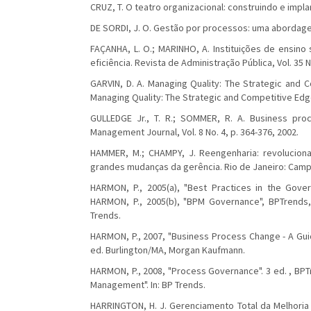
CRUZ, T. O teatro organizacional: construindo e impl
DE SORDI, J. O. Gestão por processos: uma abordagem
FAÇANHA, L. O.; MARINHO, A. Instituições de ensino
eficiência. Revista de Administração Pública, Vol. 35 N
GARVIN, D. A. Managing Quality: The Strategic and C
Managing Quality: The Strategic and Competitive Edge
GULLEDGE Jr., T. R.; SOMMER, R. A. Business pro
Management Journal, Vol. 8 No. 4, p. 364-376, 2002.
HAMMER, M.; CHAMPY, J. Reengenharia: revolucion
grandes mudanças da gerência. Rio de Janeiro: Camp
HARMON, P., 2005(a), "Best Practices in the Gove
HARMON, P., 2005(b), "BPM Governance", BPTrends,
Trends.
HARMON, P., 2007, "Business Process Change - A Gui
ed. Burlington/MA, Morgan Kaufmann.
HARMON, P., 2008, "Process Governance". 3 ed. , BPT
Management". In: BP Trends.
HARRINGTON, H. J. Gerenciamento Total da Melhoria