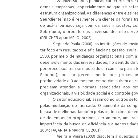
As universidades públicas caracterizam-se como 
demais empresas, especialmente no que se refer
estrutura organizacional. As diferenças entre elas r
Seu ‘cliente’ não é realmente um cliente da forma t
de usá-la ou não, seja com os seus impostos, con
Sobretudo, o produto das universidades não serve 
(DRUCKER apud MELO, 2002).
Segundo Paula (2008), as instituições de ensino 
ter foco em resultados e eficiência na gestão. Paul
1990, por meio de mudanças organizacionais com a 
desenvolvimento das universidades, no sentido de tor
por processos tem se mostrado um caminho para ate
Superior), pois o gerenciamento por processo
produtividade e 3 ao mesmo tempo diminuírem os ci
precisam atender a normas associadas aos orça
organizacionais, a visibilidade social e o controle g
O setor educacional, assim como outros setore
pelas mudanças do mercado. O aumento da compet
busca de melhorias também pelas instituições de e
de desempenho proporciona, certamente, uma subst
importância da busca da eficiência e a necessid
2004; FAÇANHA e MARINHO, 2001).
Vieira e Vieira (2003) discutem a questão da 