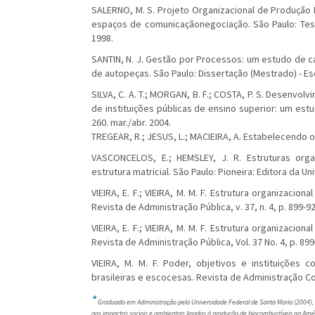
SALERNO, M. S. Projeto Organizacional de Produção 
espaços de comunicaçãonegociação. São Paulo: Tese 
1998.
SANTIN, N. J. Gestão por Processos: um estudo de 
de autopeças. São Paulo: Dissertação (Mestrado) - Es
SILVA, C. A. T.; MORGAN, B. F.; COSTA, P. S. Desenvo
de instituições públicas de ensino superior: um estud
260. mar./abr. 2004.
TREGEAR, R.; JESUS, L.; MACIEIRA, A. Estabelecendo o
VASCONCELOS, E.; HEMSLEY, J. R. Estruturas organi
estrutura matricial. São Paulo: Pioneira: Editora da U
VIEIRA, E. F.; VIEIRA, M. M. F. Estrutura organizaci
Revista de Administração Pública, v. 37, n. 4, p. 899-92
VIEIRA, E. F.; VIEIRA, M. M. F. Estrutura organizaci
Revista de Administração Pública, Vol. 37 No. 4, p. 899-
VIEIRA, M. M. F. Poder, objetivos e instituições
brasileiras e escocesas. Revista de Administração Con
*
Graduado em Administração pela Universidade Federal de Santa Maria (2004),
aos impactos sociais e ambientais ligados à produção de biocombustíveis na Amé