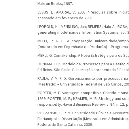
Makron Books, 1997.
JESUS, L., AMARAL, V., 2008, "Pesquisa sobre Inici
acessado em fevereiro de 2008.
LEOPOLD, H.; MENDLING, Jan; REIJERS, Halo A.; ROSA, 
generating model names. Information Systems, vol. 39
MELO, P. A. D. A cooperação universidade/empres
(Doutorado em Engenharia de Produção) – Programa 
MERLI, G. Comakership: A Nova Estratégia para os Sup
OHNUMA, D. K. Modelo de Processos para a Gestão 
Edifícios. São Paulo: Dissertação apresentada à Escol
PAULA, V. M. F. D. Gerenciamento por processos na 
(Mestrado) – Universidade Federal de São Carlos, 20
PORTER, M. E. Vantagem competitiva. Criando e sus
1989. PORTER, M. E.; KRAMER, M. R. Strategy and soc
responsibility. Havard Business Review, v. 84, n. 12, 
ROCZANSKI, C. R. M. Universidade Pública e Accountab
Florianópolis: Dissertação (Mestrado em Administr
Federal de Santa Catarina, 2009.