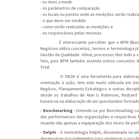
- os itens a medir
- os parâmetros de comparação
- os locais ou pontos onde as medições serão realiz
- o que deve ser medido
- como serão realizadas as medições e
- os responsáveis pelas mesmas.
É interessante perceber que o BPM (Busines
Negócios utiliza conceitos, termos e terminologia 
Gestão da Qualidade. Afinal, processos têm tudo a
fato, pois BPM também assimila outros conceitos d
Total.
O 5W2H é uma ferramenta para elaboração de 
orientação à ação, tem sido muito utilizada em Ge
Negócio, Planejamento Estratégico e outras discipl
desde os trabalhos de Alan G. Robinson, Rudyard K
baseia-se na elaboração de um questionário formado
- Benchmarking -
Entende-se por Benchmarking co
das performances das organizações e respectivas f
visando não apenas a equiparação dos níveis de pe
- Delphi
- A metodologia Delphi, disseminada no iníc
desenvolver procedimentos para aprimorar o uso de