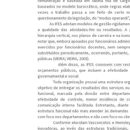
remuneração é baseada em tabela fixa de cargos
baseados no modelo burocrático, onde regras elab
vezes o trabalho passa a ser feito de certo m
questionamento da legislação, do “modus operandi”, 
As IFES adotam modelos de gestão rigidamente 
a qualidade das atividades-fim ou resultados. A
hierarquia vertical, nos planos de carreira e na is
notar que, embora apoiados por funcionários administ
exercidos por funcionários docentes, nem sempre
substituídos periodicamente, ocorrendo, portanto,
públicas (VIEIRA; VIEIRA, 2003).
Além disso, as IFES convivem com restriçõe
orçamentos públicos, que incluem a efetividade e 
governamental e social.
Toda organização possui uma estrutura org
objetivo de entregar os resultados dos serviços ou
funcional, marcada pela divisão entre departam
efetividade de controle, menor incidência de c
comunicação interna facilitada. Entretanto, diant
estrutura funcional não mais atender às demandas 
com foco nos departamentos e não com foco no clie
Conforme elucidam Vasconcelos e Hemsley (1986
inovadoras, ao invés das estruturas tradicionai