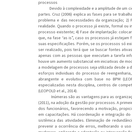
processos
Devido à complexidade e a amplitude de um cicl
partes. Cruz (2006) explica as fases para se trabal
problema e das necessidades da organização; 2) 
realidade. Quando o processo já existe, formal ou i
processo existente; 4) Fase de implantação: coloca
que, na fase “as is”, caso os processos já esteja
suas especificações. Porém, se os processos só exis
ser realizado, pois terá que se buscar fontes ativ
apenas com as pessoas que executam a tarefa inf
houve um aumento substancial em iniciativas de mo
a modelagem de processos seja utilizada desde a dé
esforços individuais do processo de reengenhari
abrangente e evolutiva com base no BPM (LEOPO
especializadas nesta disciplina, centros de compe
(LEOPOLD et al., 2014).
Inúmeras são as vantagens para as organizações, i
(2011), na adoção da gestão por processos. A primeir
dos funcionários, favorecendo a motivação, propici
em capacitações. Há coordenação e integração do t
sistêmica das atividades. Eliminação de redundânci
prevenir a ocorrência de erros, melhorando o uso