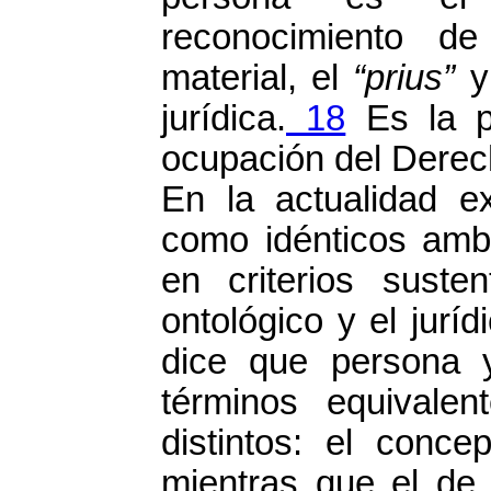
reconocimiento de
material, el
“prius”
y
jurídica.
18
Es la p
ocupación del Derech
En la actualidad ex
como idénticos amb
en criterios suste
ontológico y el juríd
dice que persona y
términos equivalen
distintos: el conce
mientras que el de 