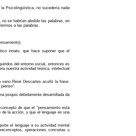
 la Psicolingüística; no sucedería nada
 no se habrían abolido las palabras, en
erirnos a las palabras.
pensamiento).
tico innato, que hace suponer que el
quiridos del entorno social, entonces es
ra nuestra actividad teórica, intelectual
en vano René Descartes acuñó la frase:
 pienso".
"Una psiquis debidamente desarrollada da
el concepto de que el "pensamiento está
de la acción, y que el lenguaje es una
eporte el lenguaje a su actividad mental
reconceptos, operaciones concretas u