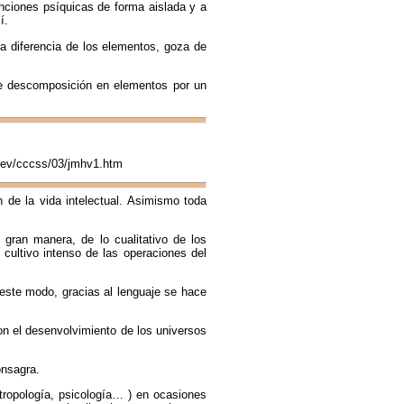
funciones psíquicas de forma aislada y a
í.
a diferencia de los elementos, goza de
de descomposición en elementos por un
rev/cccss/03/jmhv1.htm
 de la vida intelectual. Asimismo toda
 gran manera, de lo cualitativo de los
 cultivo intenso de las operaciones del
 este modo, gracias al lenguaje se hace
on el desenvolvimiento de los universos
onsagra.
ntropología, psicología… ) en ocasiones