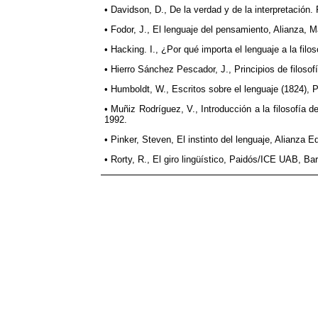
• Davidson, D., De la verdad y de la interpretación.
• Fodor, J., El lenguaje del pensamiento, Alianza, M
• Hacking. I., ¿Por qué importa el lenguaje a la fi
• Hierro Sánchez Pescador, J., Principios de filosof
• Humboldt, W., Escritos sobre el lenguaje (1824), 
• Muñiz Rodríguez, V., Introducción a la filosofía 
1992.
• Pinker, Steven, El instinto del lenguaje, Alianza Ed
• Rorty, R., El giro lingüístico, Paidós/ICE UAB, Ba