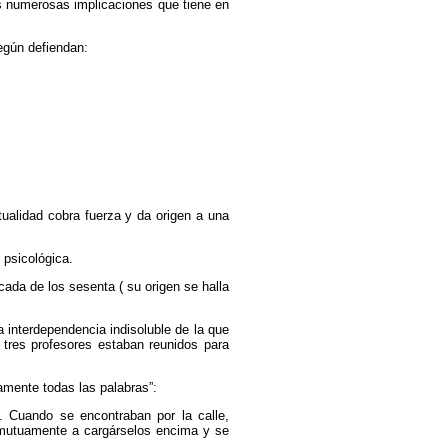
as numerosas implicaciones que tiene en
egún defiendan:
tualidad cobra fuerza y da origen a una
 psicológica.
cada de los sesenta ( su origen se halla
 interdependencia indisoluble de la que
 tres profesores estaban reunidos para
amente todas las palabras”:
 Cuando se encontraban por la calle,
 mutuamente a cargárselos encima y se