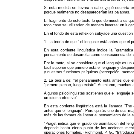
Si esta medida se llevara a cabo, ¿qué ocurriría e
porque realmente no desaparecerían las palabras.
El fragmento de este texto lo que demuestra es que 
todo caso se utilizarían de manera inversa: en lugar 
En el fondo de esta reflexión subyace una cuestión
1. La teoría de que “ el lenguaje está antes que el
En esta corriente lingüística incide la "gramát
pensamiento se desarrolla como consecuencia del de
Por lo tanto, si se considera que el lenguaje es un 
fácil suponer que primero está el lenguaje y después
y nuestras funciones psíquicas (percepción, memor
2. La teoría de: "el pensamiento está antes que e
"primero pienso, luego existo". Asimismo, muchas ac
Algunos psicolingüistas sostienen que el lenguaje s
un idioma efectivo".
En esta corriente lingüística está la llamada "The
antes que el lenguaje". Pero quizás uno de sus ma
más de las formas de liberar el pensamiento de la a
"Piaget indica que el grado de asimilación del leng
depende hasta cierto punto de las acciones men
operaciones formales. (Richmond, P. G., "Introducci