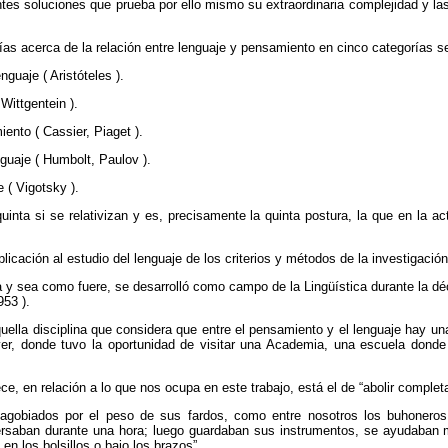
tes soluciones que prueba por ello mismo su extraordinaria complejidad y l
ías acerca de la relación entre lenguaje y pensamiento en cinco categorías s
guaje ( Aristóteles ).
Wittgentein ).
ento ( Cassier, Piaget ).
guaje ( Humbolt, Paulov ).
 ( Vigotsky ).
inta si se relativizan y es, precisamente la quinta postura, la que en la ac
licación al estudio del lenguaje de los criterios y métodos de la investigación
na y sea como fuere, se desarrolló como campo de la Lingüística durante la dé
53 ).
lla disciplina que considera que entre el pensamiento y el lenguaje hay una
ver, donde tuvo la oportunidad de visitar una Academia, una escuela donde
e, en relación a lo que nos ocupa en este trabajo, está el de “abolir complet
gobiados por el peso de sus fardos, como entre nosotros los buhoneros.
ersaban durante una hora; luego guardaban sus instrumentos, se ayudaban
en los bolsillos o bajo los brazos”.