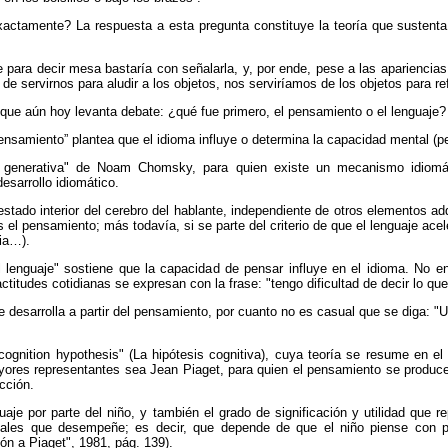
xactamente? La respuesta a esta pregunta constituye la teoría que sustenta
para decir mesa bastaría con señalarla, y, por ende, pese a las apariencias,
de servirnos para aludir a los objetos, nos serviríamos de los objetos para ref
 que aún hoy levanta debate: ¿qué fue primero, el pensamiento o el lenguaje?
 pensamiento” plantea que el idioma influye o determina la capacidad mental (
ica generativa" de Noam Chomsky, para quien existe un mecanismo idiomá
sarrollo idiomático.
estado interior del cerebro del hablante, independiente de otros elementos ad
 el pensamiento; más todavía, si se parte del criterio de que el lenguaje acele
ia…).
l lenguaje" sostiene que la capacidad de pensar influye en el idioma. No 
titudes cotidianas se expresan con la frase: "tengo dificultad de decir lo que
e desarrolla a partir del pensamiento, por cuanto no es casual que se diga: 
 cognition hypothesis" (La hipótesis cognitiva), cuya teoría se resume en 
yores representantes sea Jean Piaget, para quien el pensamiento se produce 
cción.
uaje por parte del niño, y también el grado de significación y utilidad que r
tales que desempeñe; es decir, que depende de que el niño piense con p
ón a Piaget", 1981, pág. 139).