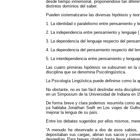
desde tiempo inmemorial, proponiéndose tan diferen
distintos dominios del saber.
Pueden sistematizarse las diversas hipótesis y teor
1. La identidad o paralelismo entre pensamiento y len
2. La independencia entre pensamiento y lenguaje ( 
3. La dependencia del lenguaje respecto del pensami
4. La dependencia del pensamiento respecto del len
5. La interdependencia entre pensamiento y lenguaje
Las cuatro primeras hipótesis se subsumen en la qu
disciplina que se denomina Psicolingüística.
La Psicología Lingüística puede definirse como la ap
No obstante, no es tan fácil deslindar esta discipli
en un Simposium de la Universidad de Indiana en 19
De forma breve y clara podemos resumirla como aque
ya hablaba Jonathan Swift en Los viajes de Gulli
mejorar la lengua de su país.
Entre los debates sugeridos por ellos mismos, merec
“A menudo he observado a dos de esos sabios, a
depositaban sus cargas, abrían sus sacos y conv
despedían. Para breves charlas basta llevar objetos 