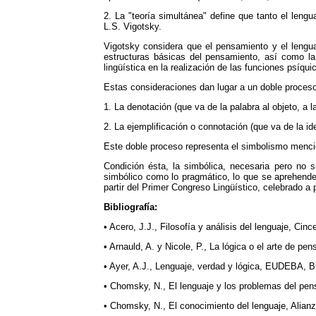
2. La "teoría simultánea" define que tanto el leng
L.S. Vigotsky.
Vigotsky considera que el pensamiento y el lenguaj
estructuras básicas del pensamiento, así como la c
lingüística en la realización de las funciones psíqu
Estas consideraciones dan lugar a un doble proceso
1. La denotación (que va de la palabra al objeto, a l
2. La ejemplificación o connotación (que va de la ide
Este doble proceso representa el simbolismo mencio
Condición ésta, la simbólica, necesaria pero no s
simbólico como lo pragmático, lo que se aprehende
partir del Primer Congreso Lingüístico, celebrado a 
Bibliografía:
• Acero, J.J., Filosofía y análisis del lenguaje, Cinc
• Arnauld, A. y Nicole, P., La lógica o el arte de pe
• Ayer, A.J., Lenguaje, verdad y lógica, EUDEBA, 
• Chomsky, N., El lenguaje y los problemas del pen
• Chomsky, N., El conocimiento del lenguaje, Alian