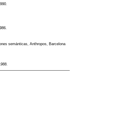
1990.
1986.
stiones semánticas, Anthropos, Barcelona
1988.