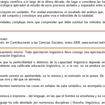
ología científica a lo largo de la última década, dio lugar a considerar las 
icológica aplicados al estudio de esos procesos aislados y separados entre s
conjunto en unidades. Por unidad entendemos el resultado del análisis que, 
del conjunto y constituye una parte viva e indivisible de la totalidad.
unidades complejas tiene que comprender que debe sustituir los métodos 
ormato:
nto,
en Contribuciones a las Ciencias Sociales, enero 2009, www.eumed.net/
miento mismo. Toda ejercitación lingüística lleva consigo una ejercitación
oración lingüística.
 que la perfectibilidad o deterioro de la capacidad lingüística depende en
btener una calificada educación lingüística, si, a la vez, no se produce un
 mundo exterior es aprehendido, se le nomina y al nominarlo se le posee. De
ue vive y del que se alimenta.
 el hombre transforma las cosas en señales de valor simbólico, se acompaña c
presiva e impresita – del lenguaje, en las que el hombre se enseñorea y se c
guaje ha sido abordado por numerosas disciplinas ( filosofía, lingüística, a