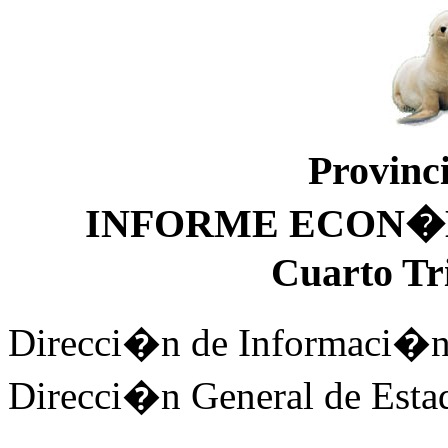
Provinc
INFORME ECON�
Cuarto Tr
Direcci�n de Informaci�n
Direcci�n General de Esta