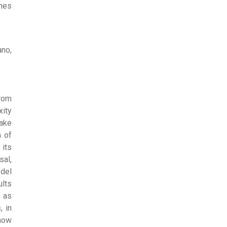
ones
ano,
from
xity
take
n of
 its
sal,
odel
ults
l as
, in
show