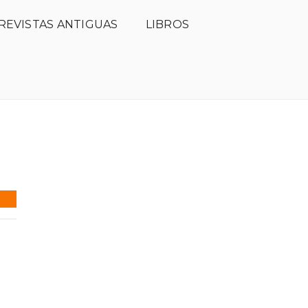
REVISTAS ANTIGUAS
LIBROS
ción
Comité científico
Open Access
Hemeroteca