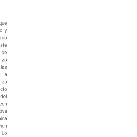
 que
o y
como
este
o de
lizó
 las
 la
s es
acto
 del
 con
tiva
nica
ción
. Lo