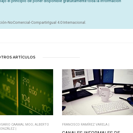
bajo el principio de poner disponible gratuitamente toda la información
ión-NoComercial-CompartirIgual 4.0 Internacional.
OTROS ARTÍCULOS
ROSARIO CAAMAL MOO; ALBERTO
FRANCISCO RAMÍREZ VARELA |
ONZÁLEZ |