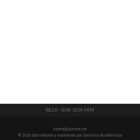
RILCO - ISSN: 2659-5494
lisette@eumed.net
© 2026
Sitio editado y mantenido por Servicios Académicos