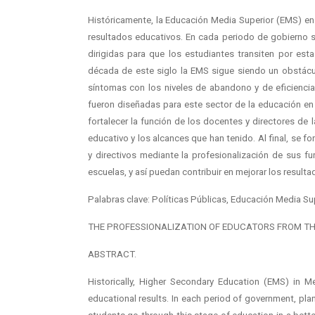
Históricamente, la Educación Media Superior (EMS) en
resultados educativos. En cada periodo de gobierno se
dirigidas para que los estudiantes transiten por es
década de este siglo la EMS sigue siendo un obstác
síntomas con los niveles de abandono y de eficiencia 
fueron diseñadas para este sector de la educación en 
fortalecer la función de los docentes y directores de
educativo y los alcances que han tenido. Al final, se 
y directivos mediante la profesionalización de sus fu
escuelas, y así puedan contribuir en mejorar los resulta
Palabras clave: Políticas Públicas, Educación Media Su
THE PROFESSIONALIZATION OF EDUCATORS FROM THE
ABSTRACT.
Historically, Higher Secondary Education (EMS) in M
educational results. In each period of government, pla