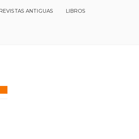
REVISTAS ANTIGUAS
LIBROS
ción
Comité científico
Open Access
Hemeroteca