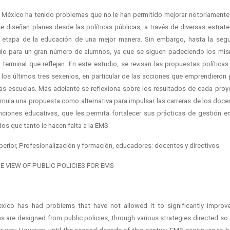
 México ha tenido problemas que no le han permitido mejorar notoriamente
 diseñan planes desde las políticas públicas, a través de diversas estrate
ta etapa de la educación de una mejor manera. Sin embargo, hasta la seg
ulo para un gran número de alumnos, ya que se siguen padeciendo los mi
terminal que reflejan. En este estudio, se revisan las propuestas políticas
los últimos tres sexenios, en particular de las acciones que emprendieron 
 las escuelas. Más adelante se reflexiona sobre los resultados de cada proy
formula una propuesta como alternativa para impulsar las carreras de los doce
nciones educativas, que les permita fortalecer sus prácticas de gestión en
dos que tanto le hacen falta a la EMS.
perior, Profesionalización y formación, educadores: docentes y directivos.
 VIEW OF PUBLIC POLICIES FOR EMS
exico has had problems that have not allowed it to significantly improve
ns are designed from public policies, through various strategies directed so 