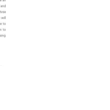
e an
 and
three
 will
ve to
m to
sing