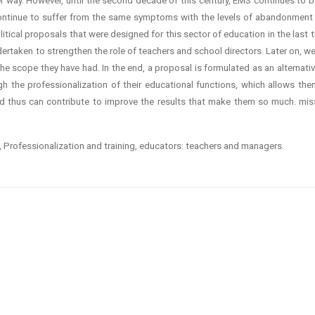
r way. However, until the second decade of this century, EMS continues to b
continue to suffer from the same symptoms with the levels of abandonment
political proposals that were designed for this sector of education in the last 
ndertaken to strengthen the role of teachers and school directors. Later on, we
the scope they have had. In the end, a proposal is formulated as an alternati
 the professionalization of their educational functions, which allows the
d thus can contribute to improve the results that make them so much. mis
 Professionalization and training, educators: teachers and managers.