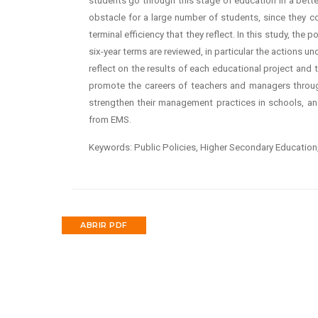
students go through this stage of education in a bette
obstacle for a large number of students, since they 
terminal efficiency that they reflect. In this study, the 
six-year terms are reviewed, in particular the actions u
reflect on the results of each educational project and 
promote the careers of teachers and managers through
strengthen their management practices in schools, an
from EMS.
Keywords: Public Policies, Higher Secondary Education,
ABRIR PDF