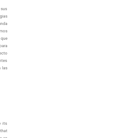
 sus
gias
unda
smos
 que
para
ecto
ntes
 las
 its
that